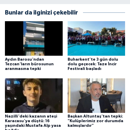
Bunlar da ilginizi çekebilir
Aydın Barosu'ndan
Buharkent’te 3 gün dolu
Tezcan'ların bürosunun
dolu geçecek: Taze İncir
aranmasına tepki
Festivali başladı
Nazilli'deki kazanın ateşi
Başkan Altuntaş'tan tepki:
Karacasu'ya düştü: 16
"Kulüplerimiz zor durumda
yaşındaki Mustafa Alp yasa
kalmışlardır"