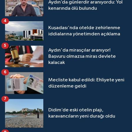
Aydın’da günlerdir aranıyordu: Yol
kenarında ölü bulundu
4
Kuşadası'nda otelde zehirlenme
iddialarına yönetimden açıklama
5
Aydın'da mirasçılar aranıyor!
Başvuru olmazsa miras devlete
kalacak
6
Mecliste kabul edildi: Ehliyete yeni
düzenleme geldi
7
Didim’de eski otelin plajı,
karavancıların yeni durağı oldu