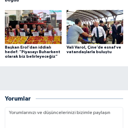
boğdu
Başkan Erol’dan iddialı
Vali Varol, Çine’de esnaf ve
hedef: “Piyasayı Buharkent
vatandaşlarla buluştu
olarak biz belirleyeceğiz”
Yorumlar