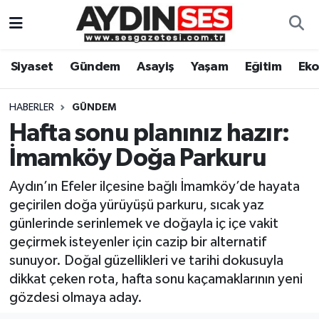
Asayiş
Aydın Nöbetçi Eczaneler
Siyaset
Gündem
Asayiş
Yaşam
Eğitim
Ek
Gündem
Aydın Hava Durumu
HABERLER
GÜNDEM
Siyaset
Aydin Namaz Vakitleri
Hafta sonu planınız hazır:
İmamköy Doğa Parkuru
Ekonomi
Aydın Trafik Yoğunluk Haritası
Aydın’ın Efeler ilçesine bağlı İmamköy’de hayata
Yaşam
Süper Lig Puan Durumu ve Fikstür
geçirilen doğa yürüyüşü parkuru, sıcak yaz
günlerinde serinlemek ve doğayla iç içe vakit
Eğitim
Tüm Manşetler
geçirmek isteyenler için cazip bir alternatif
sunuyor. Doğal güzellikleri ve tarihi dokusuyla
Kültür Sanat
Son Dakika Haberleri
dikkat çeken rota, hafta sonu kaçamaklarının yeni
gözdesi olmaya aday.
Spor
Haber Arşivi