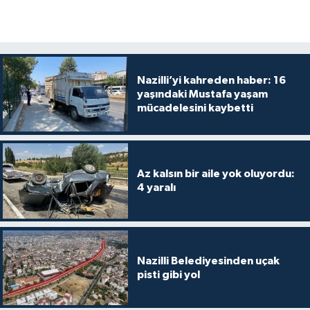
Nazilli’yi kahreden haber: 16
yaşındaki Mustafa yaşam
mücadelesini kaybetti
Az kalsın bir aile yok oluyordu:
4 yaralı
Nazilli Belediyesinden uçak
pisti gibi yol