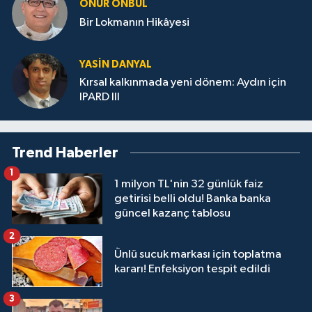
ONUR ÖNBUL
Bir Lokmanın Hikâyesi
YASIN DANYAL
Kırsal kalkınmada yeni dönem: Aydın için
IPARD III
Trend Haberler
1
1 milyon TL'nin 32 günlük faiz
getirisi belli oldu! Banka banka
güncel kazanç tablosu
2
Ünlü sucuk markası için toplatma
kararı! Enfeksiyon tespit edildi
3