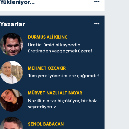
Yükleniyor...
Yazarlar
DURMUŞ ALI KILINÇ
Üretici ümidini kaybedip
üretimden vazgeçmek üzere!
MEHMET ÖZÇAKIR
Tüm yerel yönetimlere çağrımdır!
MÜRVET NAZLI ALTINAYAR
Nazilli'nin tarihi çöküyor, biz hala
seyrediyoruz
ŞENOL BABACAN