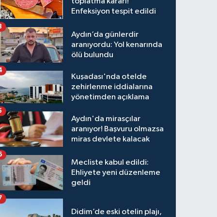
toplatma kararı!
Enfeksiyon tespit edildi
3
Aydın’da günlerdir
aranıyordu: Yol kenarında
ölü bulundu
4
Kuşadası'nda otelde
zehirlenme iddialarına
yönetimden açıklama
5
Aydın'da mirasçılar
aranıyor! Başvuru olmazsa
miras devlete kalacak
6
Mecliste kabul edildi:
Ehliyete yeni düzenleme
geldi
7
Didim’de eski otelin plajı,