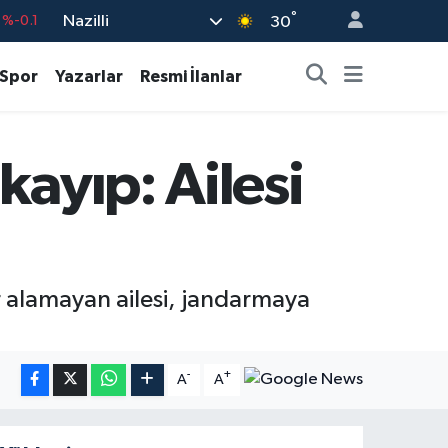
°
Nazilli
30
%0.18
%0.32
Spor
Yazarlar
Resmi İlanlar
%0.38
55
%0
ayıp: Ailesi
9
%-14
 alamayan ailesi, jandarmaya
-
+
A
A