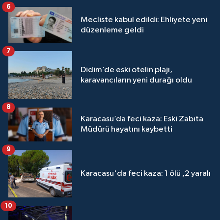
6
Mecliste kabul edildi: Ehliyete yeni
düzenleme geldi
7
Didim’de eski otelin plajı,
karavancıların yeni durağı oldu
8
Karacasu’da feci kaza: Eski Zabıta
Müdürü hayatını kaybetti
9
Karacasu'da feci kaza: 1 ölü ,2 yaralı
10