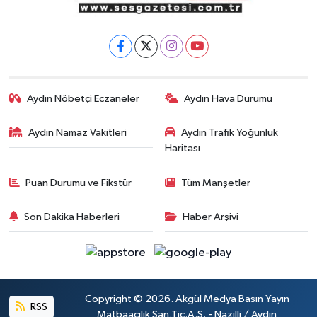
Aydın Nöbetçi Eczaneler
Aydın Hava Durumu
Aydin Namaz Vakitleri
Aydın Trafik Yoğunluk
Haritası
Puan Durumu ve Fikstür
Tüm Manşetler
Son Dakika Haberleri
Haber Arşivi
Copyright © 2026. Akgül Medya Basın Yayın
RSS
Matbaacılık San.Tic.A.Ş. - Nazilli / Aydın