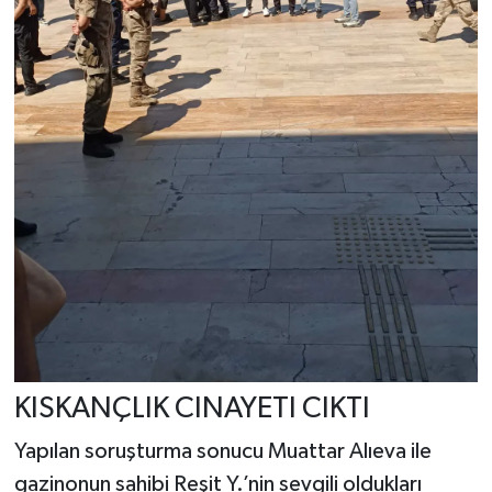
KISKANÇLIK CINAYETI CIKTI
Yapılan soruşturma sonucu Muattar Alıeva ile
gazinonun sahibi Reşit Y.’nin sevgili oldukları