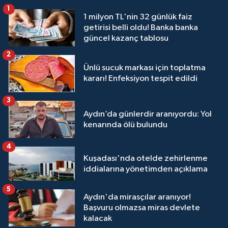
1
1 milyon TL'nin 32 günlük faiz
getirisi belli oldu! Banka banka
güncel kazanç tablosu
2
Ünlü sucuk markası için toplatma
kararı! Enfeksiyon tespit edildi
3
Aydın’da günlerdir aranıyordu: Yol
kenarında ölü bulundu
4
Kuşadası'nda otelde zehirlenme
iddialarına yönetimden açıklama
5
Aydın'da mirasçılar aranıyor!
Başvuru olmazsa miras devlete
kalacak