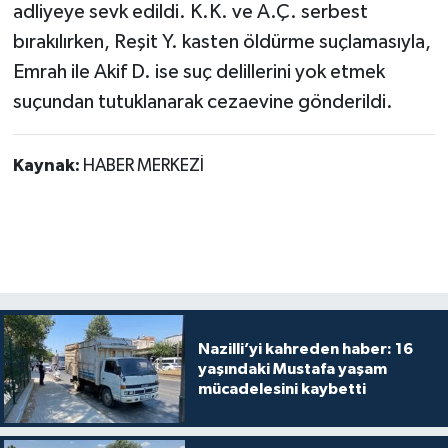
adliyeye sevk edildi. K.K. ve A.Ç. serbest
bırakılırken, Reşit Y. kasten öldürme suçlamasıyla,
Emrah ile Akif D. ise suç delillerini yok etmek
suçundan tutuklanarak cezaevine gönderildi.
Kaynak:
HABER MERKEZİ
Nazilli’yi kahreden haber: 16
yaşındaki Mustafa yaşam
mücadelesini kaybetti