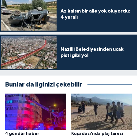
Az kalsın bir aile yok oluyordu:
4 yaralı
Nazilli Belediyesinden uçak
pisti gibi yol
Bunlar da ilginizi çekebilir
4 gündür haber
Kuşadası’nda plaj faresi