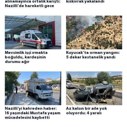
alınamayınca ortalık karıştı:
kıskıvrak yakalandı
Nazilli’de hareketli gece
Mevsimlik işçi ırmakta
Kuyucak’ta orman yangını:
boğuldu, kardeşinin
5 dekar kestanelik yandı
durumu ağır
Nazilli’yi kahreden haber:
Az kalsın bir aile yok
16 yaşındaki Mustafa yaşam
oluyordu: 4 yaralı
mücadelesini kaybetti