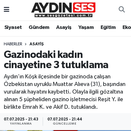
Asayiş
Aydın Nöbetçi Eczaneler
Siyaset
Gündem
Asayiş
Yaşam
Eğitim
Ek
Gündem
Aydın Hava Durumu
HABERLER
ASAYIŞ
Siyaset
Aydin Namaz Vakitleri
Gazinodaki kadın
cinayetine 3 tutuklama
Ekonomi
Aydın Trafik Yoğunluk Haritası
Aydın’ın Köşk ilçesinde bir gazinoda çalışan
Yaşam
Süper Lig Puan Durumu ve Fikstür
Özbekistan uyruklu Muattar Alıeva (31), başından
vurularak hayatını kaybetti. Olayla ilgili gözaltına
Eğitim
Tüm Manşetler
alınan 5 şüpheliden gazino işletmecisi Reşit Y. ile
birlikte Emrah K. ve Akif D. tutuklandı.
Kültür Sanat
Son Dakika Haberleri
07.07.2025 - 21:43
07.07.2025 - 21:44
YAYINLANMA
GÜNCELLEME
Spor
Haber Arşivi