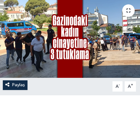
Paylaş
-
+
A
A