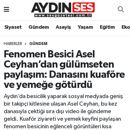
Asayiş
Aydın Nöbetçi Eczaneler
Siyaset
Gündem
Asayiş
Yaşam
Eğitim
Ek
Gündem
Aydın Hava Durumu
HABERLER
GÜNDEM
Siyaset
Aydin Namaz Vakitleri
Fenomen Besici Asel
Ceyhan’dan gülümseten
Ekonomi
Aydın Trafik Yoğunluk Haritası
paylaşım: Danasını kuaföre
Yaşam
Süper Lig Puan Durumu ve Fikstür
ve yemeğe götürdü
Aydın’da besicilik yaparak sosyal medyada geniş
Eğitim
Tüm Manşetler
bir takipçi kitlesine ulaşan Asel Ceyhan, bu kez
Kültür Sanat
Son Dakika Haberleri
danasıyla çektiği sıra dışı video ile gündeme
geldi. Kuaför ziyareti ve yemek keyfini paylaşan
Spor
Haber Arşivi
fenomen besicinin eğlenceli görüntüleri kısa