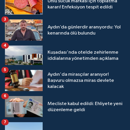
Ünlü sucuk markası için toplatma
kararı! Enfeksiyon tespit edildi
3
Aydın’da günlerdir aranıyordu: Yol
kenarında ölü bulundu
4
Kuşadası'nda otelde zehirlenme
iddialarına yönetimden açıklama
5
Aydın'da mirasçılar aranıyor!
Başvuru olmazsa miras devlete
kalacak
6
Mecliste kabul edildi: Ehliyete yeni
düzenleme geldi
7