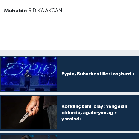
Muhabir:
SIDIKA AKCAN
Eypio, Buharkentlileri coşturdu
Korkunç kanlı olay: Yengesini
öldürdü, ağabeyini ağır
yaraladı