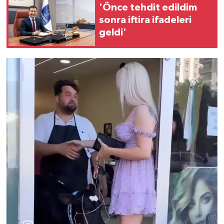
'Önce tehdit edildim
sonra iftira ifadeleri
geldi'