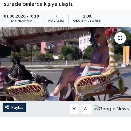
sürede binlerce kişiye ulaştı.
01.06.2026 - 16:10
1
2 DK
YAYINLANMA
PAYLAŞIM
OKUNMA SÜRESI
Paylaş
-
+
A
A