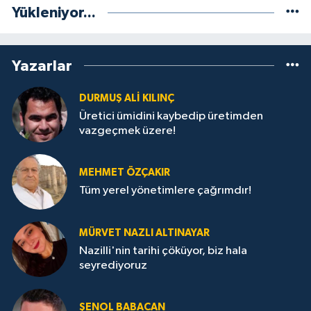
Yükleniyor...
Yazarlar
DURMUŞ ALI KILINÇ
Üretici ümidini kaybedip üretimden
vazgeçmek üzere!
MEHMET ÖZÇAKIR
Tüm yerel yönetimlere çağrımdır!
MÜRVET NAZLI ALTINAYAR
Nazilli'nin tarihi çöküyor, biz hala
seyrediyoruz
ŞENOL BABACAN