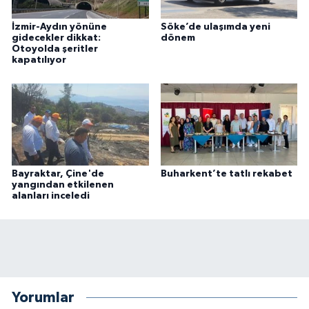
İzmir-Aydın yönüne
Söke’de ulaşımda yeni
gidecekler dikkat:
dönem
Otoyolda şeritler
kapatılıyor
Bayraktar, Çine'de
Buharkent’te tatlı rekabet
yangından etkilenen
alanları inceledi
Yorumlar