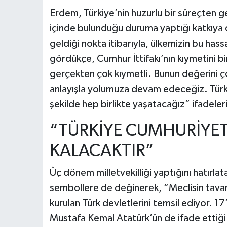
Erdem, Türkiye’nin huzurlu bir süreçten geç
içinde bulunduğu duruma yaptığı katkıya 
geldiği nokta itibarıyla, ülkemizin bu hass
gördükçe, Cumhur İttifakı’nın kıymetini bi
gerçekten çok kıymetli. Bunun değerini çok
anlayışla yolumuza devam edeceğiz. Türkiye
şekilde hep birlikte yaşatacağız” ifadeleri
“TÜRKİYE CUMHURİYETİ
KALACAKTIR”
Üç dönem milletvekilliği yaptığını hatırla
sembollere de değinerek, “Meclisin tavan
kurulan Türk devletlerini temsil ediyor. 17
Mustafa Kemal Atatürk’ün de ifade ettiği