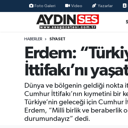
Foto Galeri
Video
Yazarlar
Asayiş
Aydın Nöbetçi Eczaneler
Gündem
Aydın Hava Durumu
HABERLER
SIYASET
Erdem: “Türki
Siyaset
Aydin Namaz Vakitleri
İttifakı’nı yaş
Ekonomi
Aydın Trafik Yoğunluk Haritası
Yaşam
Süper Lig Puan Durumu ve Fikstür
Dünya ve bölgenin geldiği nokta it
Cumhur İttifakı’nın kıymetini bir 
Eğitim
Tüm Manşetler
Türkiye’nin geleceği için Cumhur İt
Kültür Sanat
Son Dakika Haberleri
Erdem, “Milli birlik ve beraberli
durumundayız” dedi.
Spor
Haber Arşivi