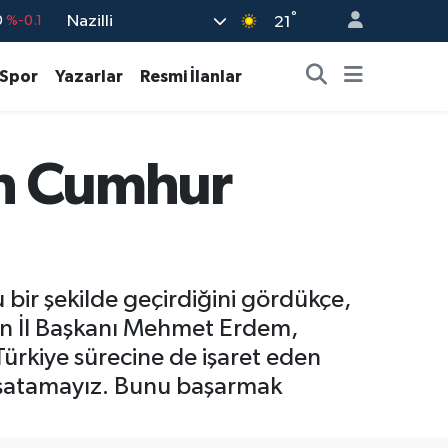
°
Nazilli
%0.18
21
%0.32
Spor
Yazarlar
Resmi İlanlar
%0.38
.55
%0
in Cumhur
9
%-14
0
%-0.1
 bir şekilde geçirdiğini gördükçe,
ydın İl Başkanı Mehmet Erdem,
 Türkiye sürecine de işaret eden
 yaşatamayız. Bunu başarmak