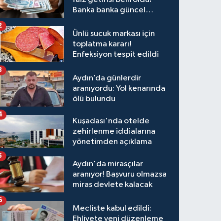
Banka banka güncel
kazanç tablosu
2
Ünlü sucuk markası için
toplatma kararı!
Enfeksiyon tespit edildi
3
Aydın’da günlerdir
aranıyordu: Yol kenarında
ölü bulundu
4
Kuşadası'nda otelde
zehirlenme iddialarına
yönetimden açıklama
5
Aydın'da mirasçılar
aranıyor! Başvuru olmazsa
miras devlete kalacak
6
Mecliste kabul edildi:
Ehliyete yeni düzenleme