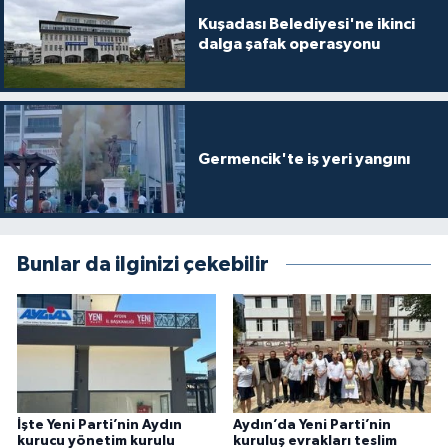
Kuşadası Belediyesi'ne ikinci
dalga şafak operasyonu
Germencik'te iş yeri yangını
Bunlar da ilginizi çekebilir
İşte Yeni Parti’nin Aydın
Aydın’da Yeni Parti’nin
kurucu yönetim kurulu
kuruluş evrakları teslim