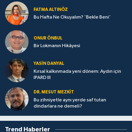
FATMA ALTINÖZ
Bu Hafta Ne Okuyalım? 'Bekle Beni'
ONUR ÖNBUL
Bir Lokmanın Hikâyesi
YASIN DANYAL
Kırsal kalkınmada yeni dönem: Aydın için
IPARD III
DR. MESUT MEZKIT
Bu zihniyetle aynı yerde saf tutan
dindarlara ne demeli?
Trend Haberler