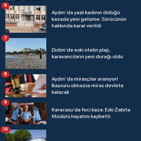
6
Aydın'da yaşlı kadının öldüğü
kazada yeni gelişme: Sürücünün
hakkında karar verildi
7
Didim’de eski otelin plajı,
karavancıların yeni durağı oldu
8
Aydın'da mirasçılar aranıyor!
Başvuru olmazsa miras devlete
kalacak
9
Karacasu’da feci kaza: Eski Zabıta
Müdürü hayatını kaybetti
10