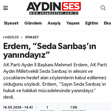
Asayiş
Aydın Nöbetçi Eczaneler
Siyaset
Gündem
Asayiş
Yaşam
Eğitim
Ek
Gündem
Aydın Hava Durumu
HABERLER
SIYASET
Siyaset
Aydin Namaz Vakitleri
Erdem, “Seda Sarıbaş’ın
yanındayız”
Ekonomi
Aydın Trafik Yoğunluk Haritası
AK Parti Aydın İl Başkanı Mehmet Erdem, AK Parti
Yaşam
Süper Lig Puan Durumu ve Fikstür
Aydın Milletvekili Seda Sarıbaş’ın ailesini ve
çocuklarını hedef alan söylemlerin kabul edilemez
Eğitim
Tüm Manşetler
olduğunu söyledi. Erdem, “Sayın Seda Sarıbaş’ın
hukuk ve hakikat mücadelesinde yanındayız”
Kültür Sanat
Son Dakika Haberleri
dedi.
Spor
Haber Arşivi
16.05.2026 - 14:41
1
1 DK