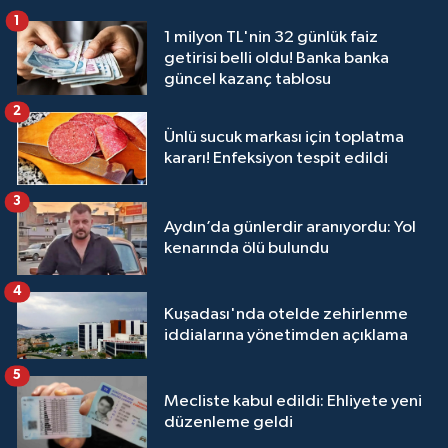
1
1 milyon TL'nin 32 günlük faiz
getirisi belli oldu! Banka banka
güncel kazanç tablosu
2
Ünlü sucuk markası için toplatma
kararı! Enfeksiyon tespit edildi
3
Aydın’da günlerdir aranıyordu: Yol
kenarında ölü bulundu
4
Kuşadası'nda otelde zehirlenme
iddialarına yönetimden açıklama
5
Mecliste kabul edildi: Ehliyete yeni
düzenleme geldi