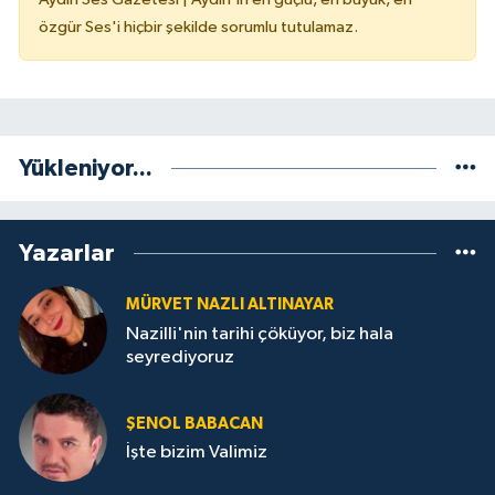
özgür Ses'i hiçbir şekilde sorumlu tutulamaz.
Yükleniyor...
Yazarlar
MÜRVET NAZLI ALTINAYAR
Nazilli'nin tarihi çöküyor, biz hala
seyrediyoruz
ŞENOL BABACAN
İşte bizim Valimiz