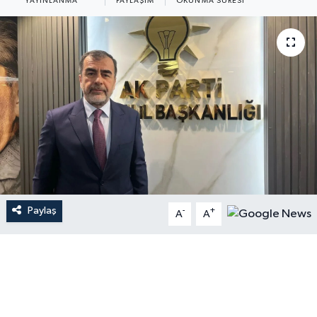
YAYINLANMA
PAYLAŞIM
OKUNMA SÜRESI
Paylaş
-
+
A
A