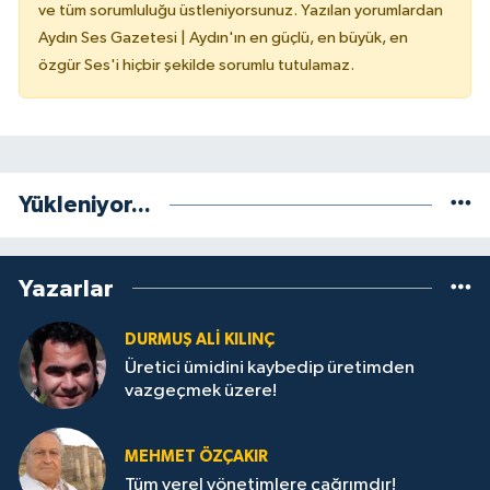
ve tüm sorumluluğu üstleniyorsunuz. Yazılan yorumlardan
Aydın Ses Gazetesi | Aydın'ın en güçlü, en büyük, en
özgür Ses'i hiçbir şekilde sorumlu tutulamaz.
Yükleniyor...
Yazarlar
DURMUŞ ALI KILINÇ
Üretici ümidini kaybedip üretimden
vazgeçmek üzere!
MEHMET ÖZÇAKIR
Tüm yerel yönetimlere çağrımdır!