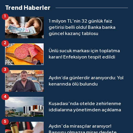
Trend Haberler
1
1 milyon TL'nin 32 günlük faiz
getirisi belli oldu! Banka banka
güncel kazanç tablosu
2
Ünlü sucuk markası için toplatma
kararı! Enfeksiyon tespit edildi
3
Aydın’da günlerdir aranıyordu: Yol
kenarında ölü bulundu
4
Kuşadası'nda otelde zehirlenme
iddialarına yönetimden açıklama
5
Aydın'da mirasçılar aranıyor!
Başvuru olmazsa miras devlete