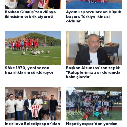
Başkan Gümüş’ten dünya
Aydınlı sporculardan büyük
ikincisine tebrik ziyareti
başarı: Türkiye ikincisi
oldular
Söke 1970, yeni sezon
Başkan Altuntaş'tan tepki:
hazırlıklarını sürdürüyor
"Kulüplerimiz zor durumda
kalmışlardır"
İncirliova Belediyespor’dan
Neşetiyespor’dan yardım