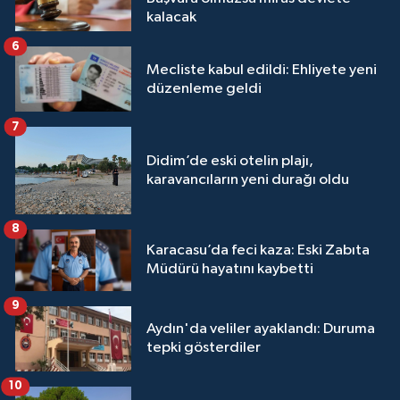
kalacak
6
Mecliste kabul edildi: Ehliyete yeni
düzenleme geldi
7
Didim’de eski otelin plajı,
karavancıların yeni durağı oldu
8
Karacasu’da feci kaza: Eski Zabıta
Müdürü hayatını kaybetti
9
Aydın'da veliler ayaklandı: Duruma
tepki gösterdiler
10