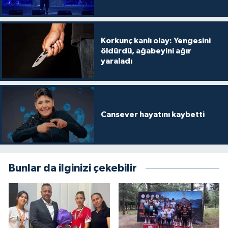
Korkunç kanlı olay: Yengesini
öldürdü, ağabeyini ağır
yaraladı
Cansever hayatını kaybetti
Bunlar da ilginizi çekebilir