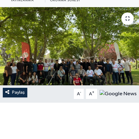
YAYINLANMA
OKUNMA SÜRESI
Paylaş
-
+
A
A