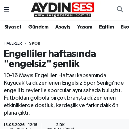
Asayiş
Aydın Nöbetçi Eczaneler
Siyaset
Gündem
Asayiş
Yaşam
Eğitim
Ek
Gündem
Aydın Hava Durumu
HABERLER
SPOR
Siyaset
Aydin Namaz Vakitleri
Engelliler haftasında
"engelsiz" şenlik
Ekonomi
Aydın Trafik Yoğunluk Haritası
10-16 Mayıs Engelliler Haftası kapsamında
Yaşam
Süper Lig Puan Durumu ve Fikstür
Kuyucak’ta düzenlenen Engelsiz Spor Şenliği’nde
engelli bireyler ile sporcular aynı sahada buluştu.
Eğitim
Tüm Manşetler
Futboldan golbola birçok branşta düzenlenen
etkinliklerde dostluk, kardeşlik ve farkındalık ön
Kültür Sanat
Son Dakika Haberleri
plana çıktı.
Spor
Haber Arşivi
13.05.2026 - 12:15
2 DK