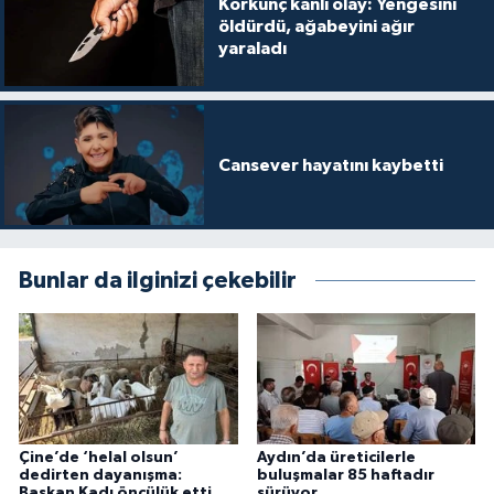
Korkunç kanlı olay: Yengesini
öldürdü, ağabeyini ağır
yaraladı
Cansever hayatını kaybetti
Bunlar da ilginizi çekebilir
Çine’de ‘helal olsun’
Aydın’da üreticilerle
dedirten dayanışma:
buluşmalar 85 haftadır
Başkan Kadı öncülük etti,
sürüyor