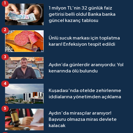
1
1 milyon TL'nin 32 günlük faiz
getirisi belli oldu! Banka banka
güncel kazanç tablosu
2
Ünlü sucuk markası için toplatma
kararı! Enfeksiyon tespit edildi
3
Aydın’da günlerdir aranıyordu: Yol
kenarında ölü bulundu
4
Kuşadası'nda otelde zehirlenme
iddialarına yönetimden açıklama
5
Aydın'da mirasçılar aranıyor!
Başvuru olmazsa miras devlete
kalacak