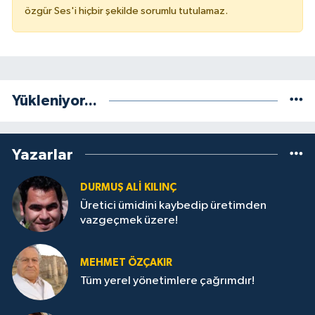
özgür Ses'i hiçbir şekilde sorumlu tutulamaz.
Yükleniyor...
Yazarlar
DURMUŞ ALI KILINÇ
Üretici ümidini kaybedip üretimden
vazgeçmek üzere!
MEHMET ÖZÇAKIR
Tüm yerel yönetimlere çağrımdır!