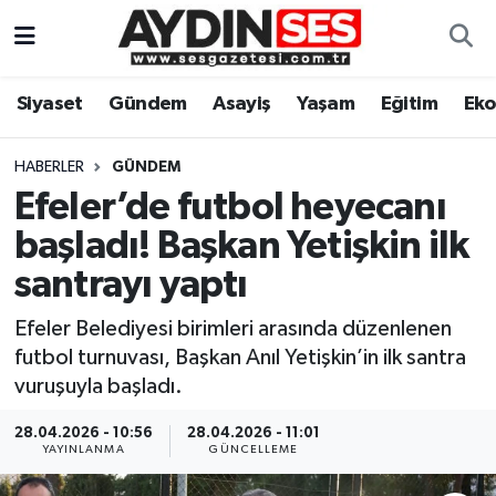
Asayiş
Aydın Nöbetçi Eczaneler
Siyaset
Gündem
Asayiş
Yaşam
Eğitim
Ek
Gündem
Aydın Hava Durumu
HABERLER
GÜNDEM
Siyaset
Aydin Namaz Vakitleri
Efeler’de futbol heyecanı
başladı! Başkan Yetişkin ilk
Ekonomi
Aydın Trafik Yoğunluk Haritası
santrayı yaptı
Yaşam
Süper Lig Puan Durumu ve Fikstür
Efeler Belediyesi birimleri arasında düzenlenen
futbol turnuvası, Başkan Anıl Yetişkin’in ilk santra
Eğitim
Tüm Manşetler
vuruşuyla başladı.
Kültür Sanat
Son Dakika Haberleri
28.04.2026 - 10:56
28.04.2026 - 11:01
YAYINLANMA
GÜNCELLEME
Spor
Haber Arşivi