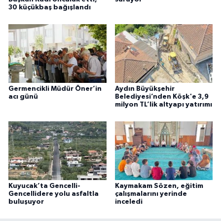
30 küçükbaş bağışlandı
Germencikli Müdür Öner’in
Aydın Büyükşehir
acı günü
Belediyesi’nden Köşk'e 3,9
milyon TL’lik altyapı yatırımı
Kuyucak’ta Gencelli-
Kaymakam Sözen, eğitim
Gencellidere yolu asfaltla
çalışmalarını yerinde
buluşuyor
inceledi