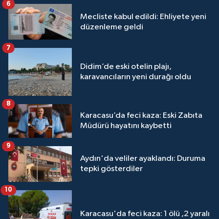
6
Mecliste kabul edildi: Ehliyete yeni
düzenleme geldi
7
Didim’de eski otelin plajı,
karavancıların yeni durağı oldu
8
Karacasu’da feci kaza: Eski Zabıta
Müdürü hayatını kaybetti
9
Aydın'da veliler ayaklandı: Duruma
tepki gösterdiler
10
Karacasu'da feci kaza: 1 ölü ,2 yaralı