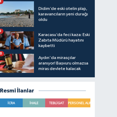
8
Didim’de eski otelin plajı,
karavancıların yeni durağı
oldu
9
Karacasu’da feci kaza: Eski
Zabıta Müdürü hayatını
kaybetti
10
Aydın'da mirasçılar
aranıyor! Başvuru olmazsa
miras devlete kalacak
Resmi İlanlar