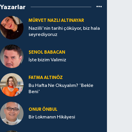
Yazarlar
MÜRVET NAZLI ALTINAYAR
Nazilli'nin tarihi çöküyor, biz hala
seyrediyoruz
ŞENOL BABACAN
İşte bizim Valimiz
FATMA ALTINÖZ
Bu Hafta Ne Okuyalım? 'Bekle
Beni'
ONUR ÖNBUL
Bir Lokmanın Hikâyesi