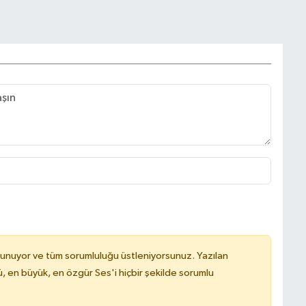
lunuyor ve tüm sorumluluğu üstleniyorsunuz. Yazılan
, en büyük, en özgür Ses'i hiçbir şekilde sorumlu