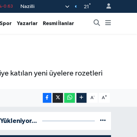
°
Nazilli
%-0.63
21
%0.16
Spor
Yazarlar
Resmi İlanlar
%-0.02
%0.07
%0.45
99
%70
ye katılan yeni üyelere rozetleri
-
+
A
A
Yükleniyor...