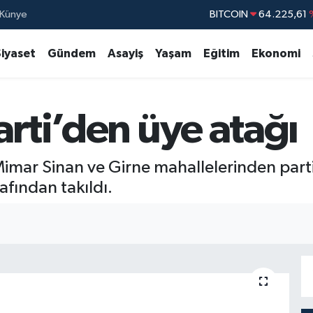
Künye
BITCOIN
64.225,61
DOLAR
47,7143
Siyaset
Gündem
Asayiş
Yaşam
Eğitim
Ekonomi
EURO
55,0317
STERLİN
64,2463
arti’den üye atağı
GRAM ALTIN
6510.40
BİST100
13.7
 Mimar Sinan ve Girne mahallelerinden parti
afından takıldı.