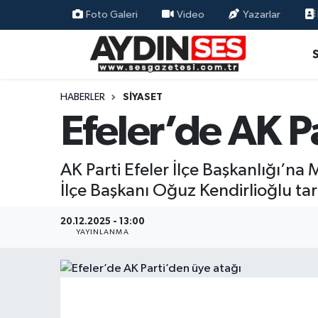
Foto Galeri
Video
Yazarlar
Asayiş
Aydın Nöbetçi Eczaneler
Gündem
Aydın Hava Durumu
HABERLER
SIYASET
Efeler’de AK P
Siyaset
Aydin Namaz Vakitleri
Ekonomi
Aydın Trafik Yoğunluk Haritası
AK Parti Efeler İlçe Başkanlığı’na
İlçe Başkanı Oğuz Kendirlioğlu tar
Yaşam
Süper Lig Puan Durumu ve Fikstür
20.12.2025 - 13:00
Eğitim
Tüm Manşetler
YAYINLANMA
Kültür Sanat
Son Dakika Haberleri
Spor
Haber Arşivi