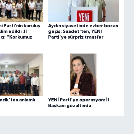
i Parti’nin kuruluş
Aydın siyasetinde ezber bozan
lim edildi :İl
geçiş: Saadet'ten, YENİ
tçı: “Korkumuz
Parti'ye sürpriz transfer
ik’ten anlamlı
YENİ Parti'ye operasyon: İl
Başkanı gözaltında