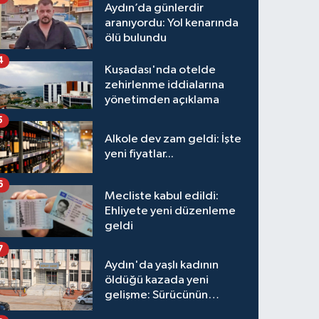
Aydın’da günlerdir
aranıyordu: Yol kenarında
ölü bulundu
4
Kuşadası'nda otelde
zehirlenme iddialarına
yönetimden açıklama
5
Alkole dev zam geldi: İşte
yeni fiyatlar...
6
Mecliste kabul edildi:
Ehliyete yeni düzenleme
geldi
7
Aydın'da yaşlı kadının
öldüğü kazada yeni
gelişme: Sürücünün
hakkında karar verildi