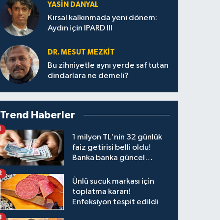
YASIN DANYAL
Kırsal kalkınmada yeni dönem:
Aydın için IPARD III
DR. MESUT MEZKIT
Bu zihniyetle aynı yerde saf tutan
dindarlara ne demeli?
Trend Haberler
1
1 milyon TL'nin 32 günlük
faiz getirisi belli oldu!
Banka banka güncel
kazanç tablosu
2
Ünlü sucuk markası için
toplatma kararı!
Enfeksiyon tespit edildi
3