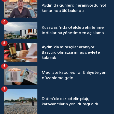
Aydın’da günlerdir aranıyordu: Yol
kenarında ölü bulundu
4
Kuşadası'nda otelde zehirlenme
iddialarına yönetimden açıklama
5
Aydın'da mirasçılar aranıyor!
Başvuru olmazsa miras devlete
kalacak
6
Mecliste kabul edildi: Ehliyete yeni
düzenleme geldi
7
Didim’de eski otelin plajı,
karavancıların yeni durağı oldu