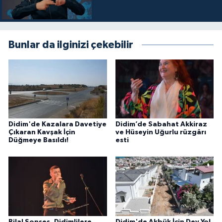
Bunlar da ilginizi çekebilir
Didim'de Kazalara Davetiye
Didim’de Sabahat Akkiraz
Çıkaran Kavşak İçin
ve Hüseyin Uğurlu rüzgârı
Düğmeye Basıldı!
esti
Bilal Sonses, Didimlilere
Didim'de Akbük İçin Dev Yol