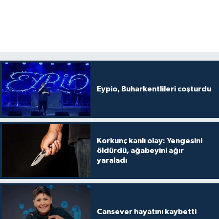
Eypio, Buharkentlileri coşturdu
Korkunç kanlı olay: Yengesini
öldürdü, ağabeyini ağır
yaraladı
Cansever hayatını kaybetti