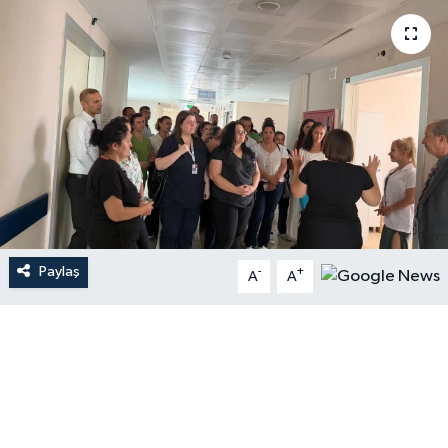
Paylaş
-
+
A
A