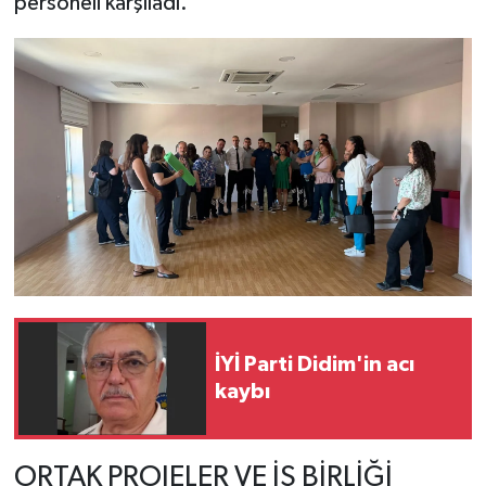
personeli karşıladı.
İYİ Parti Didim'in acı
kaybı
ORTAK PROJELER VE İŞ BİRLİĞİ