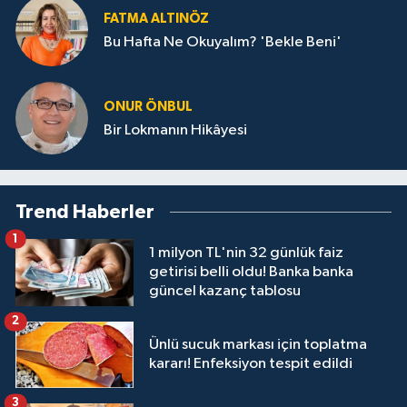
FATMA ALTINÖZ
Bu Hafta Ne Okuyalım? 'Bekle Beni'
ONUR ÖNBUL
Bir Lokmanın Hikâyesi
Trend Haberler
1
1 milyon TL'nin 32 günlük faiz
getirisi belli oldu! Banka banka
güncel kazanç tablosu
2
Ünlü sucuk markası için toplatma
kararı! Enfeksiyon tespit edildi
3