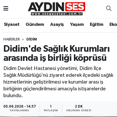
Asayiş
Aydın Nöbetçi Eczaneler
Siyaset
Gündem
Asayiş
Yaşam
Eğitim
Ek
Gündem
Aydın Hava Durumu
HABERLER
DIDIM
Siyaset
Aydin Namaz Vakitleri
Didim'de Sağlık Kurumları
arasında iş birliği köprüsü
Ekonomi
Aydın Trafik Yoğunluk Haritası
Didim Devlet Hastanesi yönetimi, Didim İlçe
Yaşam
Süper Lig Puan Durumu ve Fikstür
Sağlık Müdürlüğü’nü ziyaret ederek ilçedeki sağlık
hizmetlerinin geliştirilmesi ve kurumlar arası iş
Eğitim
Tüm Manşetler
birliğinin güçlendirilmesi amacıyla istişarelerde
bulundu.
Kültür Sanat
Son Dakika Haberleri
05.06.2026 - 14:57
1
2 DK
YAYINLANMA
PAYLAŞIM
OKUNMA SÜRESI
Spor
Haber Arşivi