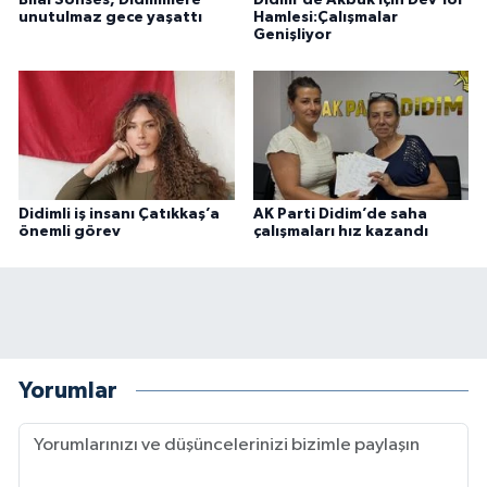
unutulmaz gece yaşattı
Hamlesi:Çalışmalar
Genişliyor
Didimli iş insanı Çatıkkaş’a
AK Parti Didim’de saha
önemli görev
çalışmaları hız kazandı
Yorumlar