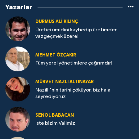
Yazarlar
DURMUŞ ALI KILINÇ
Üretici ümidini kaybedip üretimden
vazgeçmek üzere!
MEHMET ÖZÇAKIR
Tüm yerel yönetimlere çağrımdır!
MÜRVET NAZLI ALTINAYAR
Nazilli'nin tarihi çöküyor, biz hala
seyrediyoruz
ŞENOL BABACAN
İşte bizim Valimiz