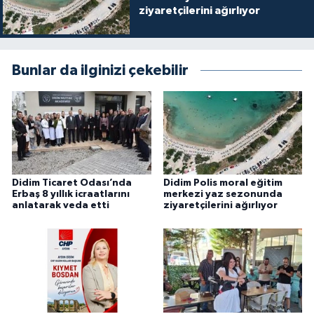
ziyaretçilerini ağırlıyor
Bunlar da ilginizi çekebilir
Didim Ticaret Odası’nda
Didim Polis moral eğitim
Erbaş 8 yıllık icraatlarını
merkezi yaz sezonunda
anlatarak veda etti
ziyaretçilerini ağırlıyor