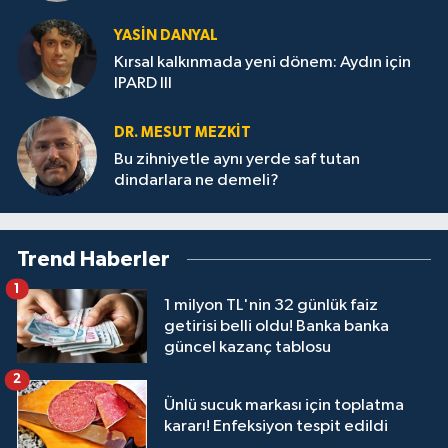
YASIN DANYAL
Kırsal kalkınmada yeni dönem: Aydın için
IPARD III
DR. MESUT MEZKIT
Bu zihniyetle aynı yerde saf tutan
dindarlara ne demeli?
Trend Haberler
1
1 milyon TL'nin 32 günlük faiz
getirisi belli oldu! Banka banka
güncel kazanç tablosu
2
Ünlü sucuk markası için toplatma
kararı! Enfeksiyon tespit edildi