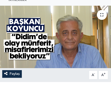
YAYINLANMA
Paylaş
-
+
A
A