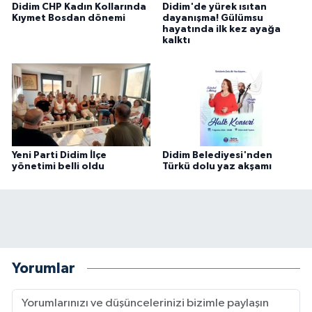
Didim CHP Kadın Kollarında
Didim'de yürek ısıtan
Kıymet Bosdan dönemi
dayanışma! Gülümsu
hayatında ilk kez ayağa
kalktı
Yeni Parti Didim İlçe
Didim Belediyesi'nden
yönetimi belli oldu
Türkü dolu yaz akşamı
Yorumlar