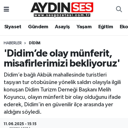
Asayiş
Aydın Nöbetçi Eczaneler
Siyaset
Gündem
Asayiş
Yaşam
Eğitim
Ek
Gündem
Aydın Hava Durumu
HABERLER
DIDIM
Siyaset
Aydin Namaz Vakitleri
'Didim’de olay münferit,
misafirlerimizi bekliyoruz'
Ekonomi
Aydın Trafik Yoğunluk Haritası
Didim’e bağlı Akbük mahallesinde turistleri
Yaşam
Süper Lig Puan Durumu ve Fikstür
taşıyan tur otobüsüne yönelik saldırı olayıyla ilgili
konuşan Didim Turizm Derneği Başkanı Melih
Eğitim
Tüm Manşetler
Koyuncu, olayın münferit bir olay olduğunu ifade
ederek, Didim’in en güvenilir ilçe arasında yer
Kültür Sanat
Son Dakika Haberleri
aldığını söyledi.
Spor
Haber Arşivi
11.06.2025 - 15:15