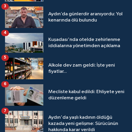
3
Aydın’da günlerdir aranıyordu: Yol
kenarında ölü bulundu
4
Kuşadası'nda otelde zehirlenme
iddialarına yönetimden açıklama
5
Alkole dev zam geldi: İşte yeni
fiyatlar...
6
Mecliste kabul edildi: Ehliyete yeni
düzenleme geldi
7
Aydın'da yaşlı kadının öldüğü
kazada yeni gelişme: Sürücünün
hakkında karar verildi