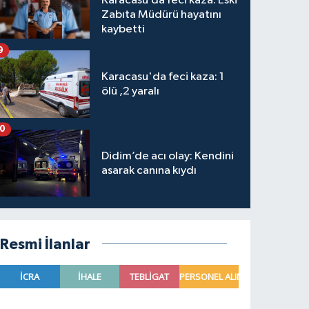
Karacasu’da feci kaza: Eski
Zabıta Müdürü hayatını
kaybetti
9
Karacasu'da feci kaza: 1
ölü ,2 yaralı
10
Didim’de acı olay: Kendini
asarak canına kıydı
Resmi İlanlar