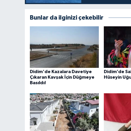
Bunlar da ilginizi çekebilir
Didim'de Kazalara Davetiye
Didim’de Sa
Çıkaran Kavşak İçin Düğmeye
Hüseyin Uğur
Basıldı!