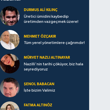
DURMUŞ ALI KILINÇ
Üretici ümidini kaybedip
üretimden vazgeçmek üzere!
MEHMET ÖZÇAKIR
Tüm yerel yönetimlere çağrımdır!
MÜRVET NAZLI ALTINAYAR
Nazilli'nin tarihi çöküyor, biz hala
seyrediyoruz
ŞENOL BABACAN
İşte bizim Valimiz
FATMA ALTINÖZ