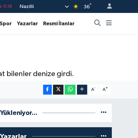
°
Nazilli
%0.18
36
%0.32
Spor
Yazarlar
Resmi İlanlar
%0.38
%0.03
9
%-14
%-0.18
t bilenler denize girdi.
-
+
A
A
Yükleniyor...
Yazarlar