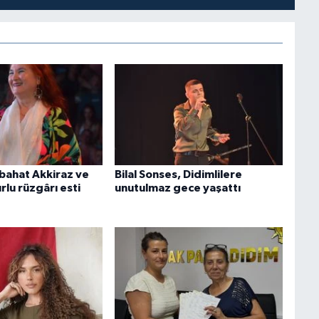
bahat Akkiraz ve
Bilal Sonses, Didimlilere
lu rüzgârı esti
unutulmaz gece yaşattı