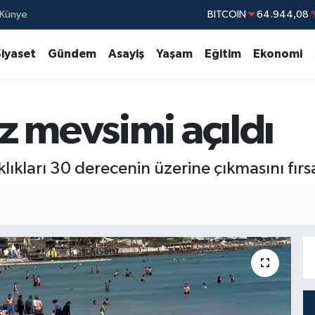
Künye
DOLAR
47,7436
EURO
55,2510
Siyaset
Gündem
Asayiş
Yaşam
Eğitim
Ekonomi
STERLİN
64,4811
GRAM ALTIN
6660.55
 mevsimi açıldı
BİST100
13.77
BITCOIN
64.944,08
lıkları 30 derecenin üzerine çıkmasını fırsa