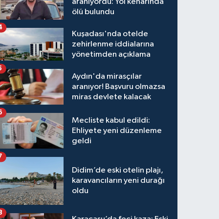
aranıyordu: Yol kenarında
ölü bulundu
4
Kuşadası'nda otelde
zehirlenme iddialarına
yönetimden açıklama
5
Aydın'da mirasçılar
aranıyor! Başvuru olmazsa
miras devlete kalacak
6
Mecliste kabul edildi:
Ehliyete yeni düzenleme
geldi
7
Didim’de eski otelin plajı,
karavancıların yeni durağı
oldu
8