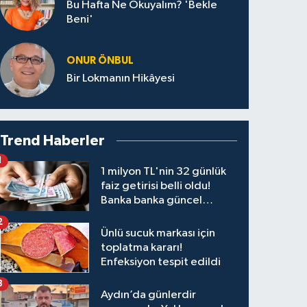
Bu Hafta Ne Okuyalım? 'Bekle
Beni'
ONUR ÖNBUL
Bir Lokmanın Hikâyesi
Trend Haberler
1
1 milyon TL'nin 32 günlük
faiz getirisi belli oldu!
Banka banka güncel
kazanç tablosu
2
Ünlü sucuk markası için
toplatma kararı!
Enfeksiyon tespit edildi
3
Aydın’da günlerdir