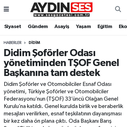
Asayiş
Aydın Nöbetçi Eczaneler
Siyaset
Gündem
Asayiş
Yaşam
Eğitim
Ek
Gündem
Aydın Hava Durumu
HABERLER
DIDIM
Siyaset
Aydin Namaz Vakitleri
Didim Şoförler Odası
yönetiminden TŞOF Genel
Ekonomi
Aydın Trafik Yoğunluk Haritası
Başkanına tam destek
Yaşam
Süper Lig Puan Durumu ve Fikstür
Didim Şoförler ve Otomobilciler Esnaf Odası
yönetimi, Türkiye Şoförler ve Otomobilciler
Eğitim
Tüm Manşetler
Federasyonu’nun (TŞOF) 33’üncü Olağan Genel
Kurulu’na katıldı. Genel kurulda birlik ve beraberlik
Kültür Sanat
Son Dakika Haberleri
mesajları verilirken, esnaf teşkilatının dayanışması
bir kez daha ön plana çıktı. Oda Başkanı Barış
Spor
Haber Arşivi