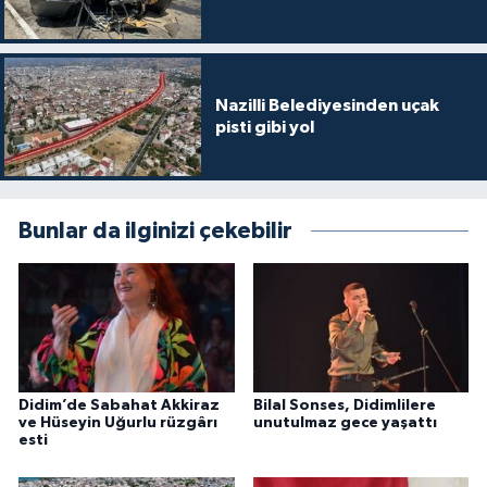
Nazilli Belediyesinden uçak
pisti gibi yol
Bunlar da ilginizi çekebilir
Didim’de Sabahat Akkiraz
Bilal Sonses, Didimlilere
ve Hüseyin Uğurlu rüzgârı
unutulmaz gece yaşattı
esti