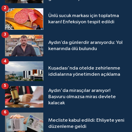
2
Ünlü sucuk markası için toplatma
kararı! Enfeksiyon tespit edildi
3
Aydın’da günlerdir aranıyordu: Yol
kenarında ölü bulundu
4
Kuşadası'nda otelde zehirlenme
iddialarına yönetimden açıklama
5
Aydın'da mirasçılar aranıyor!
Başvuru olmazsa miras devlete
kalacak
6
Mecliste kabul edildi: Ehliyete yeni
düzenleme geldi