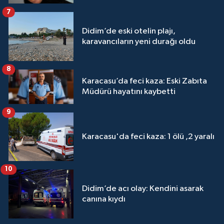
7
Didim’de eski otelin plajı,
karavancıların yeni durağı oldu
8
Karacasu’da feci kaza: Eski Zabıta
Müdürü hayatını kaybetti
9
Karacasu'da feci kaza: 1 ölü ,2 yaralı
10
Didim’de acı olay: Kendini asarak
canına kıydı