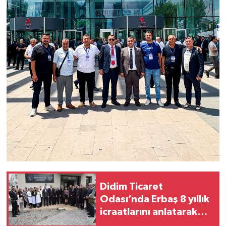
Didim Ticaret
Odası’nda Erbaş 8 yıllık
icraatlarını anlatarak
veda etti