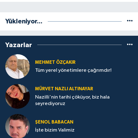
Yükleniyor...
Yazarlar
MEHMET ÖZÇAKIR
Tüm yerel yönetimlere çağrımdır!
MÜRVET NAZLI ALTINAYAR
Nazilli'nin tarihi çöküyor, biz hala
seyrediyoruz
ŞENOL BABACAN
İşte bizim Valimiz