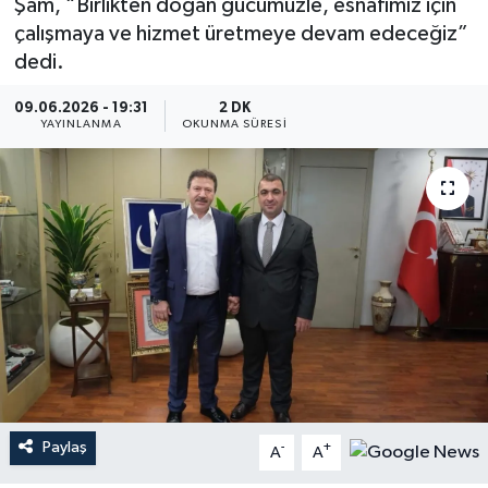
Şam, “Birlikten doğan gücümüzle, esnafımız için
çalışmaya ve hizmet üretmeye devam edeceğiz”
dedi.
09.06.2026 - 19:31
2 DK
YAYINLANMA
OKUNMA SÜRESI
Paylaş
-
+
A
A