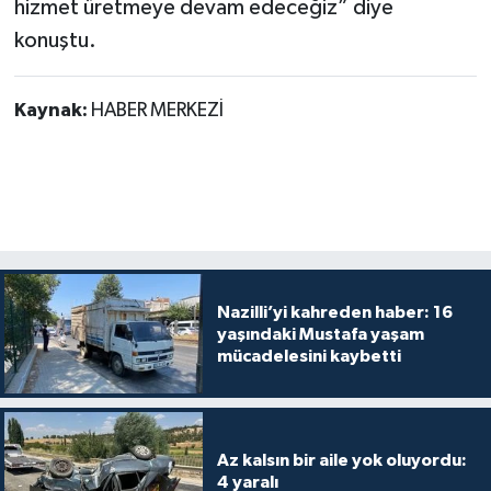
hizmet üretmeye devam edeceğiz” diye
konuştu.
Kaynak:
HABER MERKEZİ
Nazilli’yi kahreden haber: 16
yaşındaki Mustafa yaşam
mücadelesini kaybetti
Az kalsın bir aile yok oluyordu:
4 yaralı