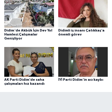
Didim'de Akbük İçin Dev Yol
Didimli iş insanı Çatıkkaş’a
Hamlesi:Çalışmalar
önemli görev
Genişliyor
AK Parti Didim’de saha
İYİ Parti Didim'in acı kaybı
çalışmaları hız kazandı