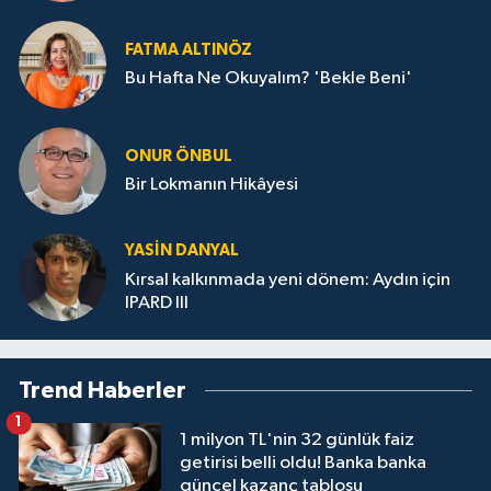
FATMA ALTINÖZ
Bu Hafta Ne Okuyalım? 'Bekle Beni'
ONUR ÖNBUL
Bir Lokmanın Hikâyesi
YASIN DANYAL
Kırsal kalkınmada yeni dönem: Aydın için
IPARD III
Trend Haberler
1
1 milyon TL'nin 32 günlük faiz
getirisi belli oldu! Banka banka
güncel kazanç tablosu