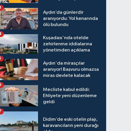
3
Aydın’da günlerdir
aranıyordu: Yol kenarında
ölü bulundu
4
Kuşadası'nda otelde
zehirlenme iddialarına
yönetimden açıklama
5
Aydın'da mirasçılar
aranıyor! Başvuru olmazsa
miras devlete kalacak
6
Mecliste kabul edildi:
Ehliyete yeni düzenleme
geldi
7
Didim’de eski otelin plajı,
karavancıların yeni durağı