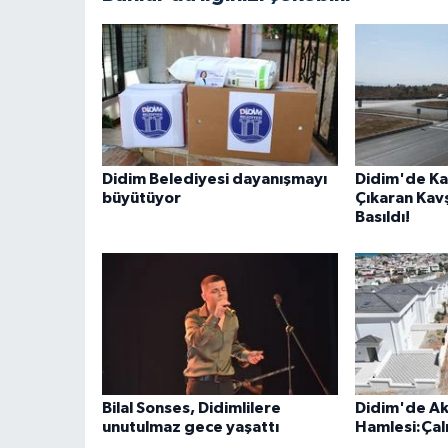
Didim Belediyesi dayanışmayı
Didim'de Ka
büyütüyor
Çıkaran Kav
Basıldı!
Bilal Sonses, Didimlilere
Didim'de Ak
unutulmaz gece yaşattı
Hamlesi:Çal