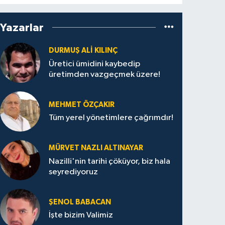
Yazarlar
DURMUŞ ALI KILINÇ
Üretici ümidini kaybedip
üretimden vazgeçmek üzere!
MEHMET ÖZÇAKIR
Tüm yerel yönetimlere çağrımdır!
MÜRVET NAZLI ALTINAYAR
Nazilli'nin tarihi çöküyor, biz hala
seyrediyoruz
ŞENOL BABACAN
İşte bizim Valimiz