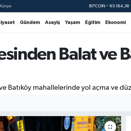
Künye
DOLAR
47,7239
EURO
55,1823
%
Siyaset
Gündem
Asayiş
Yaşam
Eğitim
Ekonomi
STERLİN
64,4329
%
GRAM ALTIN
6664.02
sinden Balat ve B
BİST100
13.77
BITCOIN
65.184,38
 ve Batıköy mahallelerinde yol açma ve dü