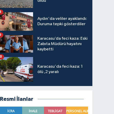
oldu
8
Aydın'da veliler ayaklandı:
Duruma tepki gösterdiler
9
Karacasu’da feci kaza: Eski
Zabıta Müdürü hayatını
kaybetti
10
Karacasu'da feci kaza: 1
ölü ,2 yaralı
Resmi İlanlar