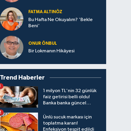
FATMA ALTINÖZ
Bu Hafta Ne Okuyalım? 'Bekle
Beni'
ONUR ÖNBUL
Bir Lokmanın Hikâyesi
Trend Haberler
1
1 milyon TL'nin 32 günlük
faiz getirisi belli oldu!
Banka banka güncel
kazanç tablosu
2
Ünlü sucuk markası için
toplatma kararı!
Enfeksiyon tespit edildi