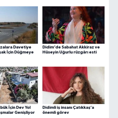
zalara Davetiye
Didim’de Sabahat Akkiraz ve
şak İçin Düğmeye
Hüseyin Uğurlu rüzgârı esti
bük İçin Dev Yol
Didimli iş insanı Çatıkkaş’a
ışmalar Genişliyor
önemli görev