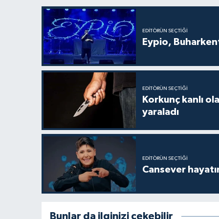
EDITÖRÜN SEÇTIĞI
Eypio, Buharkent
EDITÖRÜN SEÇTIĞI
Korkunç kanlı ol
yaraladı
EDITÖRÜN SEÇTIĞI
Cansever hayatın
Bunlar da ilginizi çekebilir