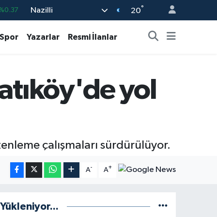
°
Nazilli
%0.01
20
-0.06
Spor
Yazarlar
Resmi İlanlar
-0.02
%0.05
atıköy'de yol
9
%-14
%0.37
zenleme çalışmaları sürdürülüyor.
-
+
A
A
Yükleniyor...