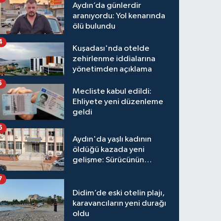
Aydın’da günlerdir
aranıyordu: Yol kenarında
ölü bulundu
4
Kuşadası'nda otelde
zehirlenme iddialarına
yönetimden açıklama
5
Mecliste kabul edildi:
Ehliyete yeni düzenleme
geldi
6
Aydın'da yaşlı kadının
öldüğü kazada yeni
gelişme: Sürücünün
hakkında karar verildi
7
Didim’de eski otelin plajı,
karavancıların yeni durağı
oldu