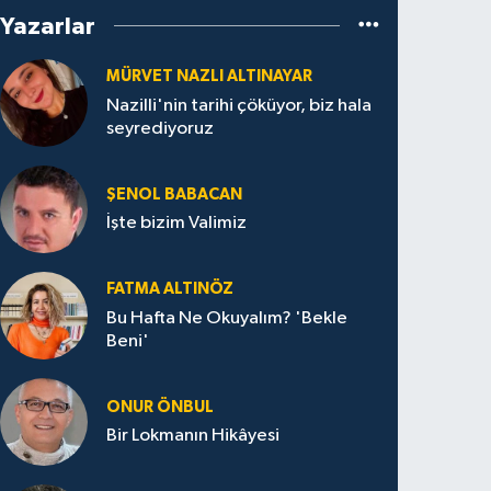
Yazarlar
MÜRVET NAZLI ALTINAYAR
Nazilli'nin tarihi çöküyor, biz hala
seyrediyoruz
ŞENOL BABACAN
İşte bizim Valimiz
FATMA ALTINÖZ
Bu Hafta Ne Okuyalım? 'Bekle
Beni'
ONUR ÖNBUL
Bir Lokmanın Hikâyesi