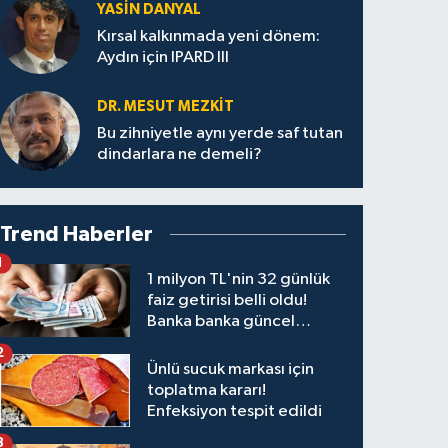
YASIN DANYAL
Kırsal kalkınmada yeni dönem:
Aydın için IPARD III
DR. MESUT MEZKIT
Bu zihniyetle aynı yerde saf tutan
dindarlara ne demeli?
Trend Haberler
1
1 milyon TL'nin 32 günlük
faiz getirisi belli oldu!
Banka banka güncel
kazanç tablosu
2
Ünlü sucuk markası için
toplatma kararı!
Enfeksiyon tespit edildi
3