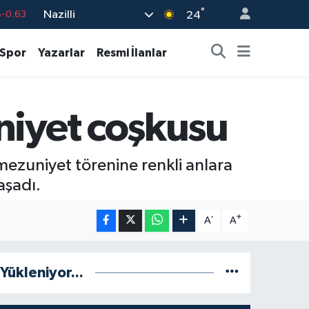
°
Nazilli
%0.16
24
-0.02
Spor
Yazarlar
Resmi İlanlar
%0.07
%1.44
niyet coşkusu
9
%70
-0.63
mezuniyet törenine renkli anlara
aşadı.
-
+
A
A
Yükleniyor...