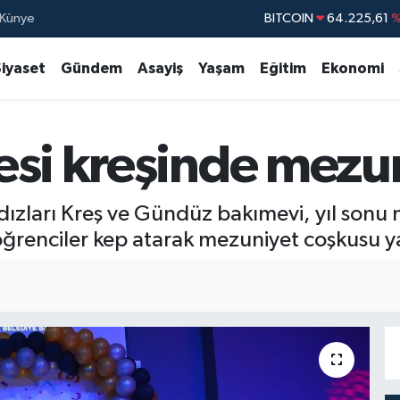
Künye
DOLAR
47,7143
EURO
55,0317
%
Siyaset
Gündem
Asayiş
Yaşam
Eğitim
Ekonomi
STERLİN
64,2463
GRAM ALTIN
6574.81
esi kreşinde mezu
BİST100
13.79
BITCOIN
64.225,61
%
dızları Kreş ve Gündüz bakımevi, yıl sonu 
öğrenciler kep atarak mezuniyet coşkusu y