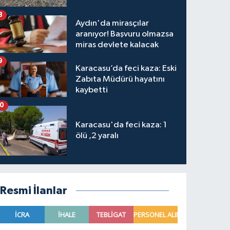
8
Aydın'da mirasçılar
aranıyor! Başvuru olmazsa
miras devlete kalacak
9
Karacasu’da feci kaza: Eski
Zabıta Müdürü hayatını
kaybetti
10
Karacasu'da feci kaza: 1
ölü ,2 yaralı
Resmi İlanlar