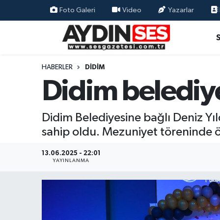
Foto Galeri
Video
Yazarlar
Asayiş
Aydın Nöbetçi Eczaneler
Gündem
Aydın Hava Durumu
HABERLER
DIDIM
Didim belediy
Siyaset
Aydin Namaz Vakitleri
Ekonomi
Aydın Trafik Yoğunluk Haritası
Didim Belediyesine bağlı Deniz Yıl
sahip oldu. Mezuniyet töreninde 
Yaşam
Süper Lig Puan Durumu ve Fikstür
13.06.2025 - 22:01
Eğitim
Tüm Manşetler
YAYINLANMA
Kültür Sanat
Son Dakika Haberleri
Spor
Haber Arşivi