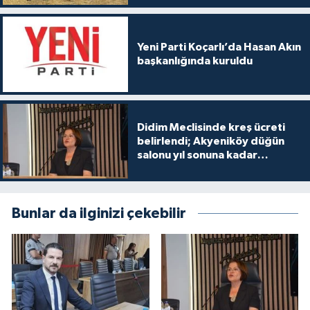
Yeni Parti Koçarlı’da Hasan Akın
başkanlığında kuruldu
Didim Meclisinde kreş ücreti
belirlendi; Akyeniköy düğün
salonu yıl sonuna kadar
ücretsiz
Bunlar da ilginizi çekebilir