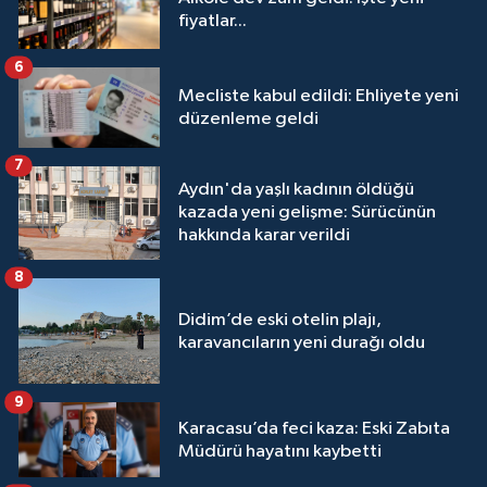
fiyatlar...
6
Mecliste kabul edildi: Ehliyete yeni
düzenleme geldi
7
Aydın'da yaşlı kadının öldüğü
kazada yeni gelişme: Sürücünün
hakkında karar verildi
8
Didim’de eski otelin plajı,
karavancıların yeni durağı oldu
9
Karacasu’da feci kaza: Eski Zabıta
Müdürü hayatını kaybetti