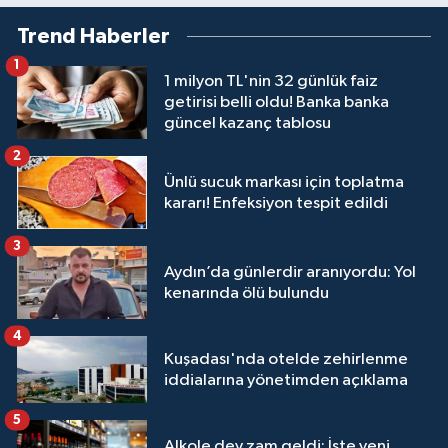
Trend Haberler
1
1 milyon TL'nin 32 günlük faiz
getirisi belli oldu! Banka banka
güncel kazanç tablosu
2
Ünlü sucuk markası için toplatma
kararı! Enfeksiyon tespit edildi
3
Aydın’da günlerdir aranıyordu: Yol
kenarında ölü bulundu
4
Kuşadası'nda otelde zehirlenme
iddialarına yönetimden açıklama
5
Alkole dev zam geldi: İşte yeni