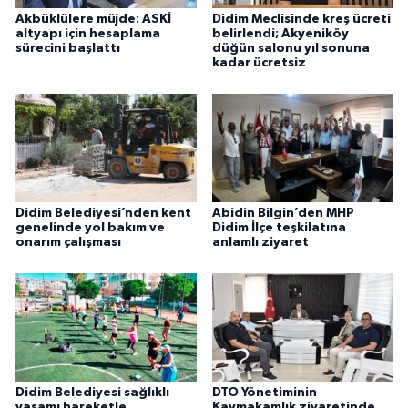
Akbüklülere müjde: ASKİ
Didim Meclisinde kreş ücreti
altyapı için hesaplama
belirlendi; Akyeniköy
sürecini başlattı
düğün salonu yıl sonuna
kadar ücretsiz
Didim Belediyesi’nden kent
Abidin Bilgin’den MHP
genelinde yol bakım ve
Didim İlçe teşkilatına
onarım çalışması
anlamlı ziyaret
Didim Belediyesi sağlıklı
DTO Yönetiminin
yaşamı hareketle
Kaymakamlık ziyaretinde