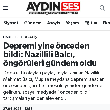
Asayiş
Aydın Nöbetçi Eczaneler
Siyaset
Gündem
Asayiş
Yaşam
Eğitim
Ek
Gündem
Aydın Hava Durumu
HABERLER
ASAYIŞ
Siyaset
Aydin Namaz Vakitleri
Depremi yine önceden
bildi: Nazillili Balcı,
Ekonomi
Aydın Trafik Yoğunluk Haritası
öngörüleri gündem oldu
Yaşam
Süper Lig Puan Durumu ve Fikstür
Doğa üstü olayları paylaşımıyla tanınan Nazillili
Mehmet Balcı, Muş’ta meydana depremi saatler
Eğitim
Tüm Manşetler
öncesinden işaret ettmesi ile yeniden gündeme
gelirken, sosyal medyada “önceden bildi”
Kültür Sanat
Son Dakika Haberleri
tartışmaları yeniden alevlendi.
Spor
Haber Arşivi
27.04.2026 - 12:16