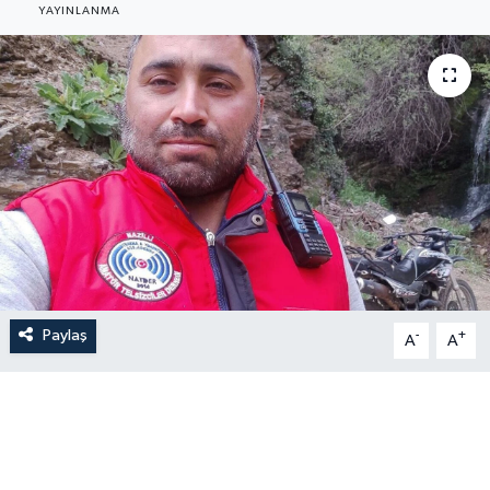
YAYINLANMA
Paylaş
-
+
A
A