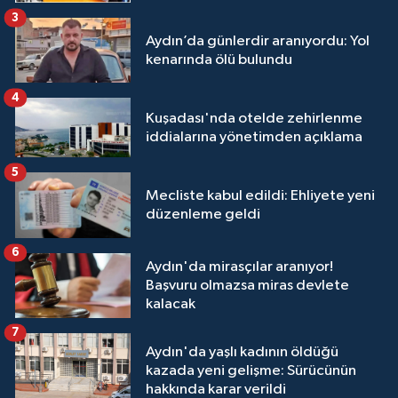
3
Aydın’da günlerdir aranıyordu: Yol
kenarında ölü bulundu
4
Kuşadası'nda otelde zehirlenme
iddialarına yönetimden açıklama
5
Mecliste kabul edildi: Ehliyete yeni
düzenleme geldi
6
Aydın'da mirasçılar aranıyor!
Başvuru olmazsa miras devlete
kalacak
7
Aydın'da yaşlı kadının öldüğü
kazada yeni gelişme: Sürücünün
hakkında karar verildi