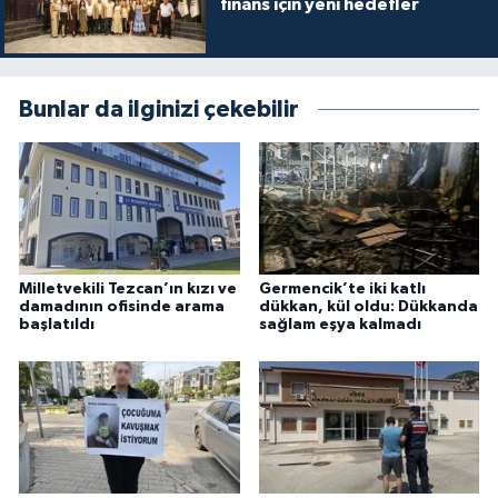
finans için yeni hedefler
Bunlar da ilginizi çekebilir
Milletvekili Tezcan’ın kızı ve
Germencik’te iki katlı
damadının ofisinde arama
dükkan, kül oldu: Dükkanda
başlatıldı
sağlam eşya kalmadı