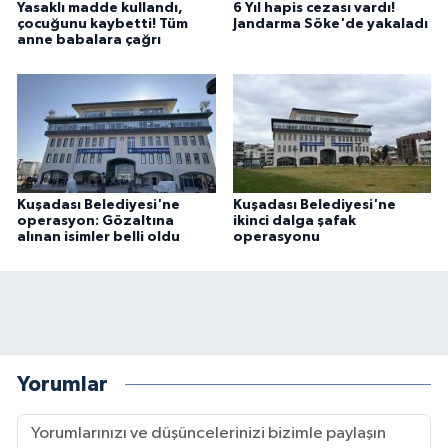
Yasaklı madde kullandı,
6 Yıl hapis cezası vardı!
çocuğunu kaybetti! Tüm
Jandarma Söke'de yakaladı
anne babalara çağrı
Kuşadası Belediyesi'ne
Kuşadası Belediyesi'ne
operasyon: Gözaltına
ikinci dalga şafak
alınan isimler belli oldu
operasyonu
Yorumlar