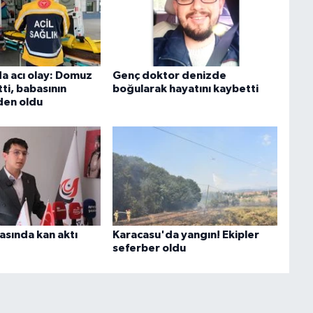
 acı olay: Domuz
Genç doktor denizde
tti, babasının
boğularak hayatını kaybetti
den oldu
asında kan aktı
Karacasu'da yangın! Ekipler
seferber oldu