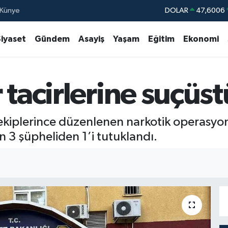
Künye
DOLAR
47,6006
EURO
55,0250
Siyaset
Gündem
Asayiş
Yaşam
Eğitim
Ekonomi
STERLİN
64,239
GRAM ALTIN
6513.94
 tacirlerine suçüst
BİST100
13.76
BITCOIN
64.602,05
 ekiplerince düzenlenen narkotik operasyo
n 3 şüpheliden 1’i tutuklandı.