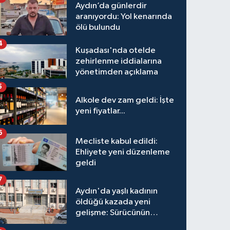
Aydın’da günlerdir
aranıyordu: Yol kenarında
ölü bulundu
4
Kuşadası'nda otelde
zehirlenme iddialarına
yönetimden açıklama
5
Alkole dev zam geldi: İşte
yeni fiyatlar...
6
Mecliste kabul edildi:
Ehliyete yeni düzenleme
geldi
7
Aydın'da yaşlı kadının
öldüğü kazada yeni
gelişme: Sürücünün
hakkında karar verildi