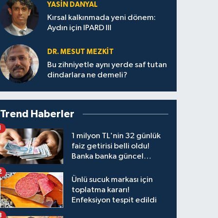
YASIN DANYAL
Kırsal kalkınmada yeni dönem:
Aydın için IPARD III
DR. MESUT MEZKIT
Bu zihniyetle aynı yerde saf tutan
dindarlara ne demeli?
Trend Haberler
1
1 milyon TL'nin 32 günlük
faiz getirisi belli oldu!
Banka banka güncel
kazanç tablosu
2
Ünlü sucuk markası için
toplatma kararı!
Enfeksiyon tespit edildi
3