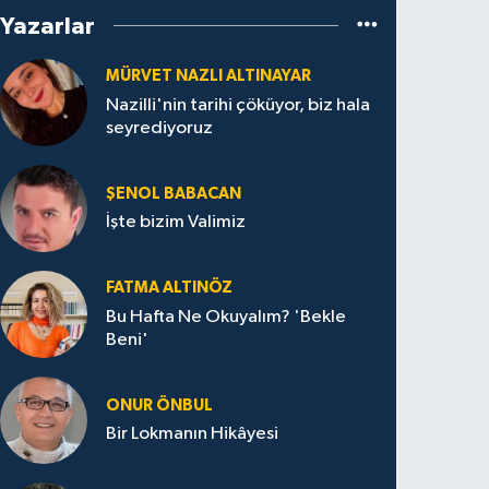
Yazarlar
MÜRVET NAZLI ALTINAYAR
Nazilli'nin tarihi çöküyor, biz hala
seyrediyoruz
ŞENOL BABACAN
İşte bizim Valimiz
FATMA ALTINÖZ
Bu Hafta Ne Okuyalım? 'Bekle
Beni'
ONUR ÖNBUL
Bir Lokmanın Hikâyesi