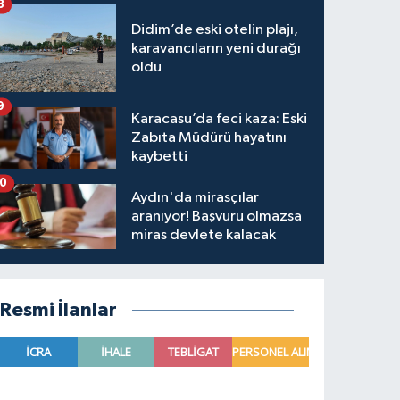
8
Didim’de eski otelin plajı,
karavancıların yeni durağı
oldu
9
Karacasu’da feci kaza: Eski
Zabıta Müdürü hayatını
kaybetti
10
Aydın'da mirasçılar
aranıyor! Başvuru olmazsa
miras devlete kalacak
Resmi İlanlar