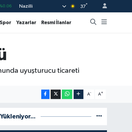
°
Nazilli
%0.06
37
%0.02
Spor
Yazarlar
Resmi İlanlar
8
%0.2
%0.32
ü
8
%48
%0.69
nunda uyuşturucu ticareti
-
+
A
A
Yükleniyor...