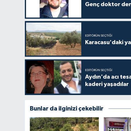
Genç doktor den
EDITÖRÜN SEÇTIĞI
Karacasu'daki ya
EDITÖRÜN SEÇTIĞI
Aydın'da acı tes
kaderi yaşadılar
Bunlar da ilginizi çekebilir