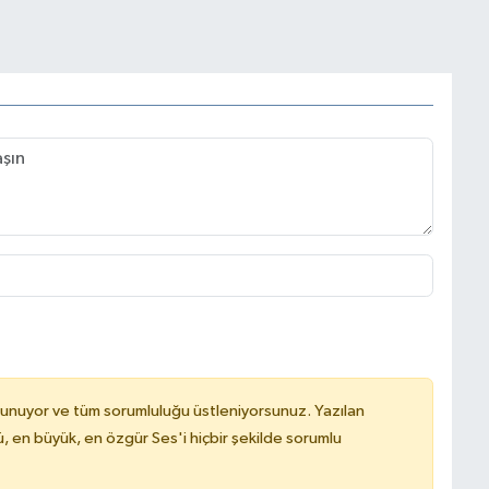
lunuyor ve tüm sorumluluğu üstleniyorsunuz. Yazılan
, en büyük, en özgür Ses'i hiçbir şekilde sorumlu