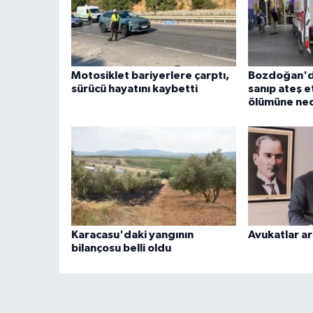
Motosiklet bariyerlere çarptı,
Bozdoğan'da
sürücü hayatını kaybetti
sanıp ateş e
ölümüne ne
Karacasu'daki yangının
Avukatlar ar
bilançosu belli oldu