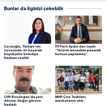
Bunlar da ilginizi çekebilir
Çerçioğlu, Türkiye’nin
İYİ Parti Aydın’dan tepki:
zirvesinde: En başaralı
“Terörle mücadele pazarlık
büyükşehir belediye
konusu yapılamaz”
başkanı seçildi
CHP Bozdoğan’da yeni
MHP Çine Teşkilatı,
dönem: Değer göreve
mazbatasını aldı
başladı