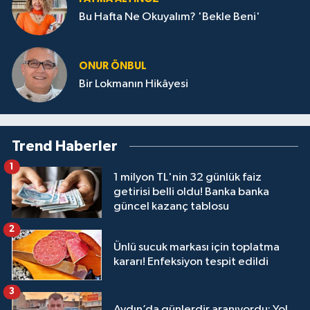
Bu Hafta Ne Okuyalım? 'Bekle Beni'
ONUR ÖNBUL
Bir Lokmanın Hikâyesi
Trend Haberler
1
1 milyon TL'nin 32 günlük faiz
getirisi belli oldu! Banka banka
güncel kazanç tablosu
2
Ünlü sucuk markası için toplatma
kararı! Enfeksiyon tespit edildi
3
Aydın’da günlerdir aranıyordu: Yol