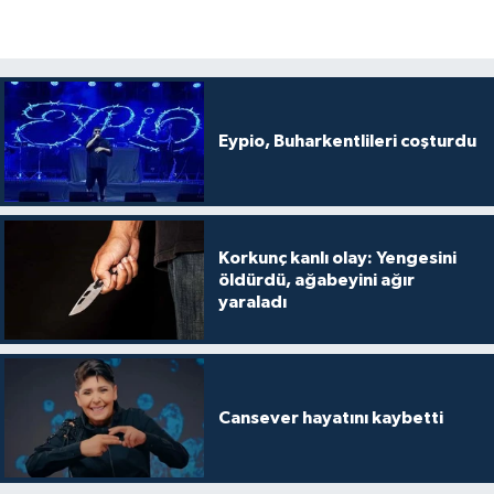
Eypio, Buharkentlileri coşturdu
Korkunç kanlı olay: Yengesini
öldürdü, ağabeyini ağır
yaraladı
Cansever hayatını kaybetti