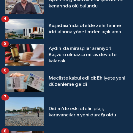
kenarında ölü bulundu
4
Kuşadası'nda otelde zehirlenme
iddialarına yönetimden açıklama
5
Aydın'da mirasçılar aranıyor!
Başvuru olmazsa miras devlete
kalacak
6
Mecliste kabul edildi: Ehliyete yeni
düzenleme geldi
7
Didim’de eski otelin plajı,
karavancıların yeni durağı oldu
8