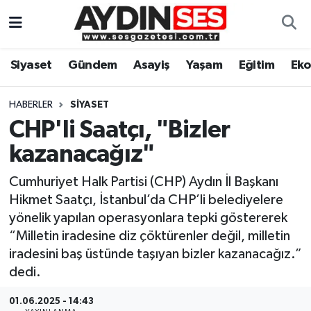
Asayiş
Aydın Nöbetçi Eczaneler
Siyaset
Gündem
Asayiş
Yaşam
Eğitim
Ek
Gündem
Aydın Hava Durumu
HABERLER
SIYASET
Siyaset
Aydin Namaz Vakitleri
CHP'li Saatçı, "Bizler
kazanacağız"
Ekonomi
Aydın Trafik Yoğunluk Haritası
Cumhuriyet Halk Partisi (CHP) Aydın İl Başkanı
Yaşam
Süper Lig Puan Durumu ve Fikstür
Hikmet Saatçı, İstanbul’da CHP’li belediyelere
yönelik yapılan operasyonlara tepki göstererek
Eğitim
Tüm Manşetler
“Milletin iradesine diz çöktürenler değil, milletin
iradesini baş üstünde taşıyan bizler kazanacağız.”
Kültür Sanat
Son Dakika Haberleri
dedi.
Spor
Haber Arşivi
01.06.2025 - 14:43