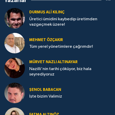
Yazarlar
DURMUŞ ALI KILINÇ
Üretici ümidini kaybedip üretimden
vazgeçmek üzere!
MEHMET ÖZÇAKIR
Tüm yerel yönetimlere çağrımdır!
MÜRVET NAZLI ALTINAYAR
Nazilli'nin tarihi çöküyor, biz hala
seyrediyoruz
ŞENOL BABACAN
İşte bizim Valimiz
FATMA ALTINÖZ