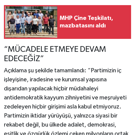
MHP Çine Teşkilatı,
mazbatasını aldı
“MÜCADELE ETMEYE DEVAM
EDECEĞİZ”
Açıklama şu şekilde tamamlandı: “Partimizin iç
işleyişine, iradesine ve kurumsal yapısına
dışarıdan yapılacak hiçbir müdahaleyi
antidemokratik kayyum zihniyetini ve meşruiyeti
zedeleyen hiçbir girişimi asla kabul etmiyoruz.
Partimizin iktidar yürüyüşü, yalnızca siyasi bir
rekabet değil, bu ülkede adalet, demokrasi,
eşitlik ve özgürlük özlemi çeken milyonların ortak