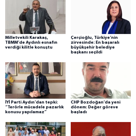
Milletvekili Karakaş,
Çerçioğlu, Türkiye’nin
TBMM’de Aydınlı esnafın
zirvesinde: En başaralı
verdiği kilitle konuştu
büyükşehir belediye
başkanı seçildi
İYİ Parti Aydın’dan tepki:
CHP Bozdoğan’da yeni
“Terörle mücadele pazarlık
dönem: Değer göreve
konusu yapılamaz”
başladı