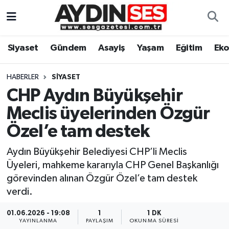
Asayiş
Aydın Nöbetçi Eczaneler
Siyaset
Gündem
Asayiş
Yaşam
Eğitim
Ek
Gündem
Aydın Hava Durumu
HABERLER
SIYASET
Siyaset
Aydin Namaz Vakitleri
CHP Aydın Büyükşehir
Meclis üyelerinden Özgür
Ekonomi
Aydın Trafik Yoğunluk Haritası
Özel’e tam destek
Yaşam
Süper Lig Puan Durumu ve Fikstür
Aydın Büyükşehir Belediyesi CHP’li Meclis
Üyeleri, mahkeme kararıyla CHP Genel Başkanlığı
Eğitim
Tüm Manşetler
görevinden alınan Özgür Özel’e tam destek
verdi.
Kültür Sanat
Son Dakika Haberleri
01.06.2026 - 19:08
1
1 DK
Spor
Haber Arşivi
YAYINLANMA
PAYLAŞIM
OKUNMA SÜRESI