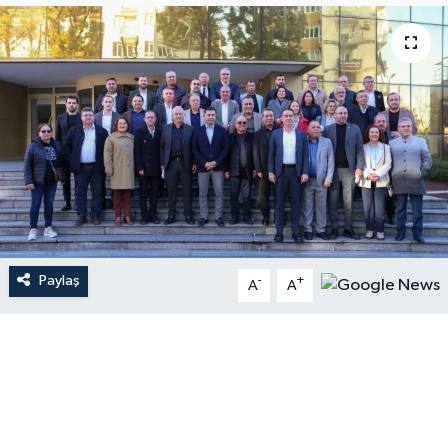
Paylaş
-
+
A
A