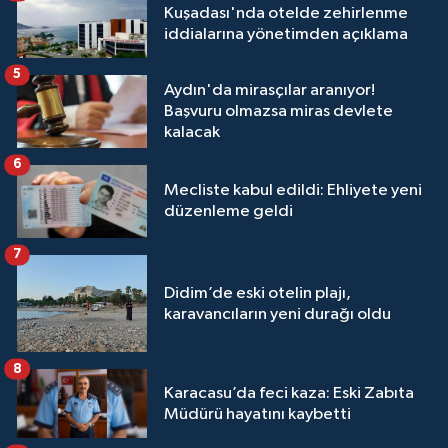
Kuşadası'nda otelde zehirlenme
iddialarına yönetimden açıklama
5
Aydın'da mirasçılar aranıyor!
Başvuru olmazsa miras devlete
kalacak
6
Mecliste kabul edildi: Ehliyete yeni
düzenleme geldi
7
Didim’de eski otelin plajı,
karavancıların yeni durağı oldu
8
Karacasu’da feci kaza: Eski Zabıta
Müdürü hayatını kaybetti