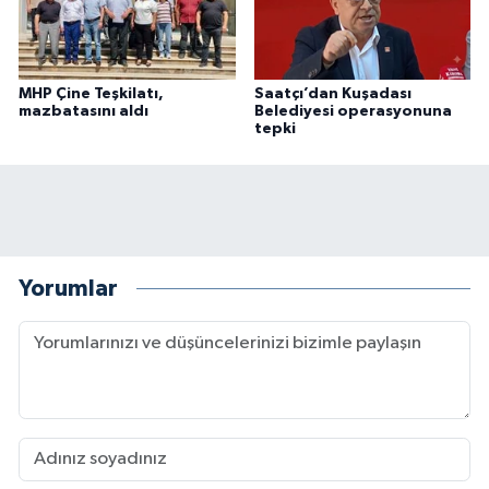
MHP Çine Teşkilatı,
Saatçı’dan Kuşadası
mazbatasını aldı
Belediyesi operasyonuna
tepki
Yorumlar