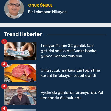
ONUR ÖNBUL
Bir Lokmanın Hikâyesi
Trend Haberler
1
1 milyon TL'nin 32 günlük faiz
getirisi belli oldu! Banka banka
güncel kazanç tablosu
2
Ünlü sucuk markası için toplatma
kararı! Enfeksiyon tespit edildi
3
Aydın’da günlerdir aranıyordu: Yol
kenarında ölü bulundu
4