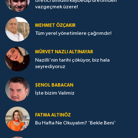
Üretici ümidini kaybedip üretimden
vazgeçmek üzere!
MEHMET ÖZÇAKIR
Tüm yerel yönetimlere çağrımdır!
MÜRVET NAZLI ALTINAYAR
Nazilli'nin tarihi çöküyor, biz hala
seyrediyoruz
ŞENOL BABACAN
İşte bizim Valimiz
FATMA ALTINÖZ
Bu Hafta Ne Okuyalım? 'Bekle Beni'