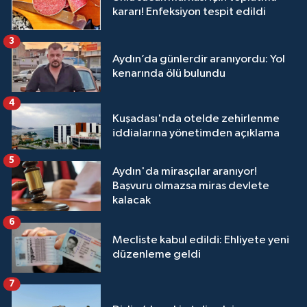
kararı! Enfeksiyon tespit edildi
3
Aydın’da günlerdir aranıyordu: Yol
kenarında ölü bulundu
4
Kuşadası'nda otelde zehirlenme
iddialarına yönetimden açıklama
5
Aydın'da mirasçılar aranıyor!
Başvuru olmazsa miras devlete
kalacak
6
Mecliste kabul edildi: Ehliyete yeni
düzenleme geldi
7