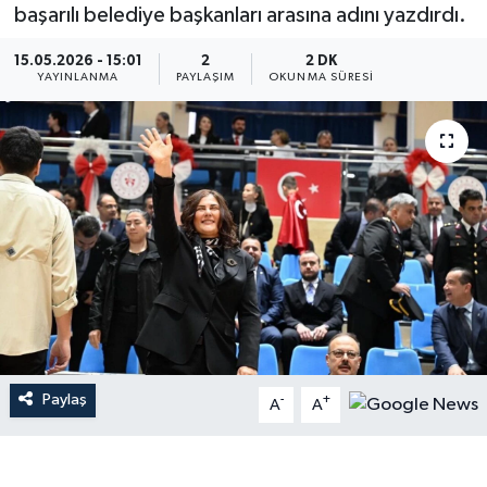
başarılı belediye başkanları arasına adını yazdırdı.
15.05.2026 - 15:01
2
2 DK
YAYINLANMA
PAYLAŞIM
OKUNMA SÜRESI
Paylaş
-
+
A
A