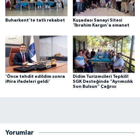
Buharkent’te tatlı rekabet
Kuşadası Sanayi Sitesi
'İbrahim Kargın'a emanet
'Önce tehdit edildim sonra
Didim Turizmcileri Tepkili!
iftira ifadeleri geldi'
SGK Desteğinde “Ayrımcılık
Son Bulsun” Çağrısı
Yorumlar