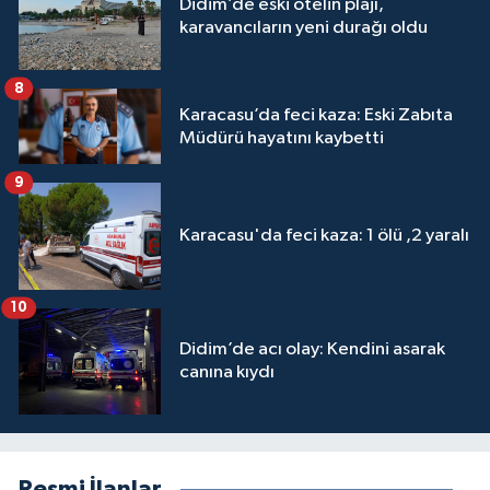
Didim’de eski otelin plajı,
karavancıların yeni durağı oldu
8
Karacasu’da feci kaza: Eski Zabıta
Müdürü hayatını kaybetti
9
Karacasu'da feci kaza: 1 ölü ,2 yaralı
10
Didim’de acı olay: Kendini asarak
canına kıydı
Resmi İlanlar