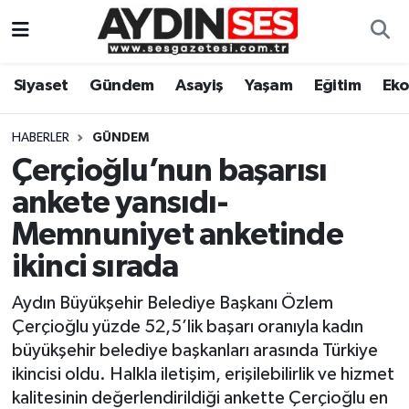
Asayiş
Aydın Nöbetçi Eczaneler
Siyaset
Gündem
Asayiş
Yaşam
Eğitim
Ek
Gündem
Aydın Hava Durumu
HABERLER
GÜNDEM
Siyaset
Aydin Namaz Vakitleri
Çerçioğlu’nun başarısı
ankete yansıdı-
Ekonomi
Aydın Trafik Yoğunluk Haritası
Memnuniyet anketinde
Yaşam
Süper Lig Puan Durumu ve Fikstür
ikinci sırada
Aydın Büyükşehir Belediye Başkanı Özlem
Eğitim
Tüm Manşetler
Çerçioğlu yüzde 52,5’lik başarı oranıyla kadın
Kültür Sanat
Son Dakika Haberleri
büyükşehir belediye başkanları arasında Türkiye
ikincisi oldu. Halkla iletişim, erişilebilirlik ve hizmet
Spor
Haber Arşivi
kalitesinin değerlendirildiği ankette Çerçioğlu en