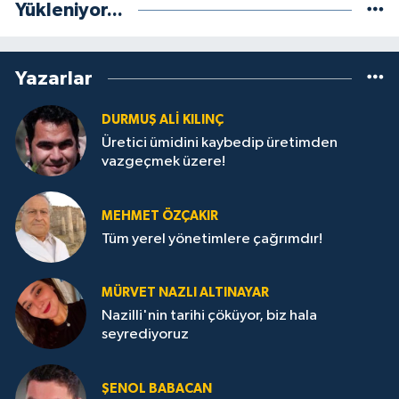
Yükleniyor...
Yazarlar
DURMUŞ ALI KILINÇ
Üretici ümidini kaybedip üretimden
vazgeçmek üzere!
MEHMET ÖZÇAKIR
Tüm yerel yönetimlere çağrımdır!
MÜRVET NAZLI ALTINAYAR
Nazilli'nin tarihi çöküyor, biz hala
seyrediyoruz
ŞENOL BABACAN