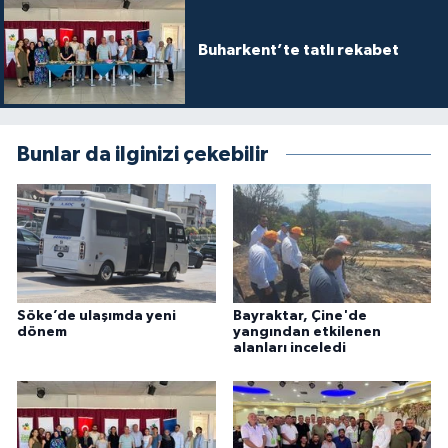
Buharkent’te tatlı rekabet
Bunlar da ilginizi çekebilir
Söke’de ulaşımda yeni
Bayraktar, Çine'de
dönem
yangından etkilenen
alanları inceledi