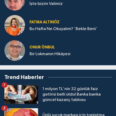
İşte bizim Valimiz
FATMA ALTINÖZ
Bu Hafta Ne Okuyalım? 'Bekle Beni'
ONUR ÖNBUL
Bir Lokmanın Hikâyesi
Trend Haberler
1
1 milyon TL'nin 32 günlük faiz
getirisi belli oldu! Banka banka
güncel kazanç tablosu
2
Ünlü sucuk markası için toplatma