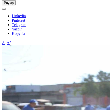
Paylaş
Linkedin
Pinterest
Telegram
Yazdır
Kopyala
-
+
A
A