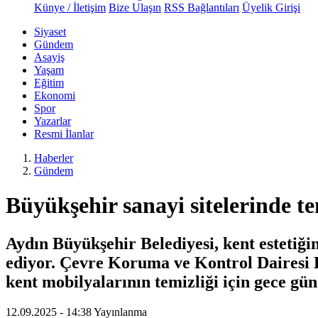
Künye / İletişim
Bize Ulaşın
RSS Bağlantıları
Üyelik Girişi
Siyaset
Gündem
Asayiş
Yaşam
Eğitim
Ekonomi
Spor
Yazarlar
Resmi İlanlar
Haberler
Gündem
Büyükşehir sanayi sitelerinde te
Aydın Büyükşehir Belediyesi, kent estetiği
ediyor. Çevre Koruma ve Kontrol Dairesi Ba
kent mobilyalarının temizliği için gece gü
12.09.2025 - 14:38
Yayınlanma