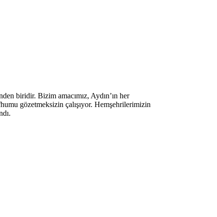
inden biridir. Bizim amacımız, Aydın’ın her
efhumu gözetmeksizin çalışıyor. Hemşehrilerimizin
ndı.