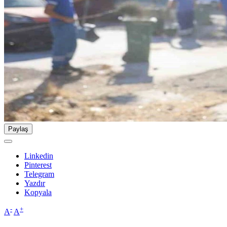
Paylaş
Linkedin
Pinterest
Telegram
Yazdır
Kopyala
-
+
A
A