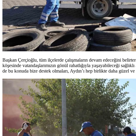
Başkan Çerçioğlu, tüm ilçelerde çalışmaların devam edeceğini belirter
köşesinde vatandaşlarımızın gönül rahatlığıyla yaşayabileceği sağlık
de bu konuda bize destek olmaları, Aydın’ı hep birlikte daha güzel ve y