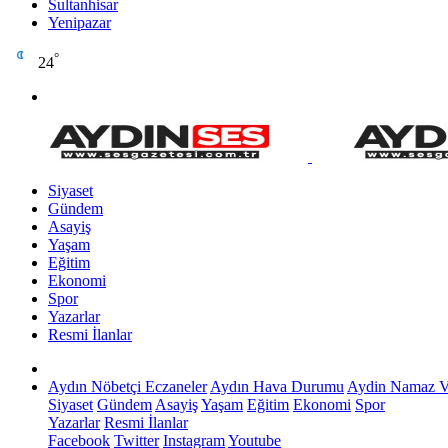
Sultanhisar
Yenipazar
°
24
Siyaset
Gündem
Asayiş
Yaşam
Eğitim
Ekonomi
Spor
Yazarlar
Resmi İlanlar
Aydın Nöbetçi Eczaneler
Aydın Hava Durumu
Aydin Namaz Va
Siyaset
Gündem
Asayiş
Yaşam
Eğitim
Ekonomi
Spor
Yazarlar
Resmi İlanlar
Facebook
Twitter
Instagram
Youtube