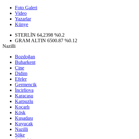
Foto Galeri
Video
Yazarlar
Künye
GRAM ALTIN
6500.87
%0.12
BİST100
13.799
%70
Nazilli
BITCOIN
64.643,95
%0.16
DOLAR
47,6006
%0.06
Bozdoğan
EURO
55,0250
%0.02
Buharkent
STERLİN
64,2398
%0.2
Çine
Didim
Efeler
Germencik
İncirliova
Karacasu
Karpuzlu
Koçarlı
Köşk
Kuşadası
Kuyucak
Nazilli
Söke