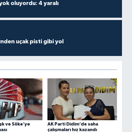
 yok oluyordu: 4 yaralı
inden uçak pisti gibi yol
şk ve Söke’ye
AK Parti Didim’de saha
ası
çalışmaları hız kazandı