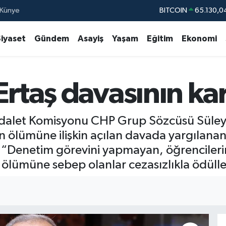
Künye
DOLAR
47,7106
EURO
55,1652
Siyaset
Gündem
Asayiş
Yaşam
Eğitim
Ekonomi
STERLİN
64,4046
GRAM ALTIN
6618.49
rtaş davasının kara
BİST100
13.77
BITCOIN
65.130,0
Adalet Komisyonu CHP Grup Sözcüsü Süley
 ölümüne ilişkin açılan davada yargılanan
ül, “Denetim görevini yapmayan, öğrencileri
 ölümüne sebep olanlar cezasızlıkla ödüllen