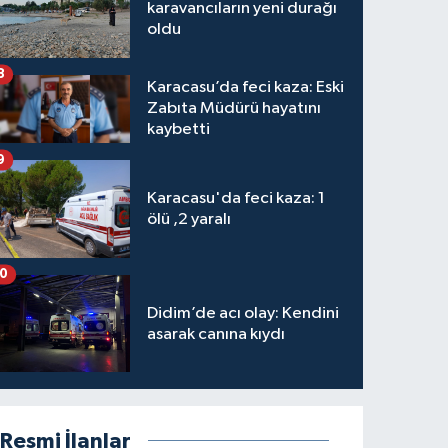
karavancıların yeni durağı
oldu
8
Karacasu’da feci kaza: Eski
Zabıta Müdürü hayatını
kaybetti
9
Karacasu'da feci kaza: 1
ölü ,2 yaralı
10
Didim’de acı olay: Kendini
asarak canına kıydı
Resmi İlanlar