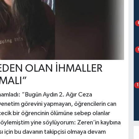
EDEN OLAN İHMALLER
LMALI”
amamladı: “Bugün Aydın 2. Ağır Ceza
Denetim görevini yapmayan, öğrencilerin can
ncecik bir öğrencinin ölümüne sebep olanlar
 söylemiştim yine söylüyorum: Zeren’in kaybına
ası için bu davanın takipçisi olmaya devam