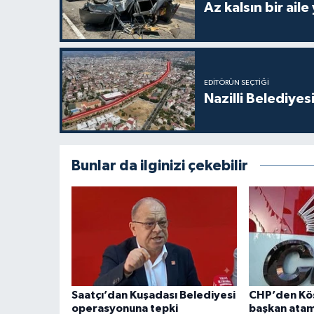
Az kalsın bir aile
EDITÖRÜN SEÇTIĞI
Nazilli Belediyes
Bunlar da ilginizi çekebilir
Saatçı’dan Kuşadası Belediyesi
CHP’den Kö
operasyonuna tepki
başkan atam