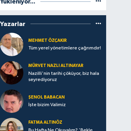
Yükleniyor...
Yazarlar
MEHMET ÖZÇAKIR
Tüm yerel yönetimlere çağrımdır!
MÜRVET NAZLI ALTINAYAR
Nazilli'nin tarihi çöküyor, biz hala
seyrediyoruz
ŞENOL BABACAN
İşte bizim Valimiz
FATMA ALTINÖZ
Bu Hafta Ne Okuyalım? 'Bekle