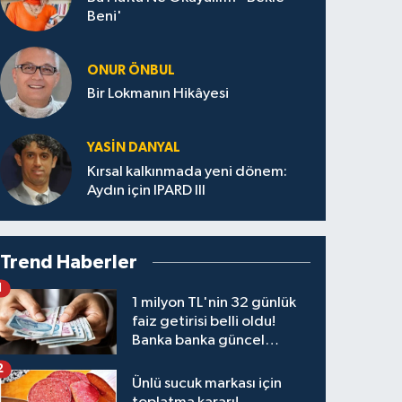
Beni'
ONUR ÖNBUL
Bir Lokmanın Hikâyesi
YASIN DANYAL
Kırsal kalkınmada yeni dönem:
Aydın için IPARD III
Trend Haberler
1
1 milyon TL'nin 32 günlük
faiz getirisi belli oldu!
Banka banka güncel
kazanç tablosu
2
Ünlü sucuk markası için