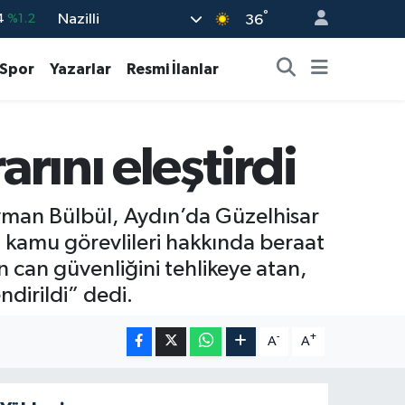
°
Nazilli
%0.17
36
%0.27
Spor
Yazarlar
Resmi İlanlar
%0.35
%2.12
rını eleştirdi
3
%-19
4
%1.2
man Bülbül, Aydın’da Güzelhisar
 kamu görevlileri hakkında beraat
n can güvenliğini tehlikeye atan,
dirildi” dedi.
-
+
A
A