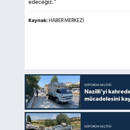
edeceğiz.”
Kaynak:
HABER MERKEZİ
EDITÖRÜN SEÇTIĞI
Nazilli’yi kahre
mücadelesini ka
EDITÖRÜN SEÇTIĞI