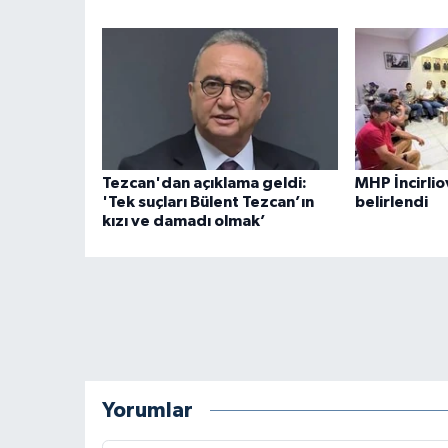
Tezcan'dan açıklama geldi:
MHP İncirlio
'Tek suçları Bülent Tezcan’ın
belirlendi
kızı ve damadı olmak’
Yorumlar