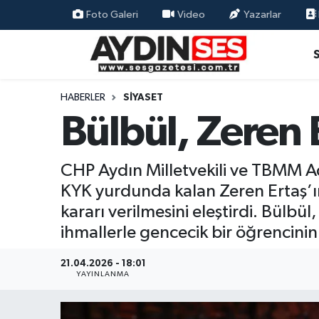
Foto Galeri
Video
Yazarlar
Asayiş
Aydın Nöbetçi Eczaneler
Gündem
Aydın Hava Durumu
HABERLER
SIYASET
Bülbül, Zeren E
Siyaset
Aydin Namaz Vakitleri
Ekonomi
Aydın Trafik Yoğunluk Haritası
CHP Aydın Milletvekili ve TBMM 
KYK yurdunda kalan Zeren Ertaş’ın
Yaşam
Süper Lig Puan Durumu ve Fikstür
kararı verilmesini eleştirdi. Bülb
ihmallerle gencecik bir öğrencinin
Eğitim
Tüm Manşetler
21.04.2026 - 18:01
Kültür Sanat
Son Dakika Haberleri
YAYINLANMA
Spor
Haber Arşivi