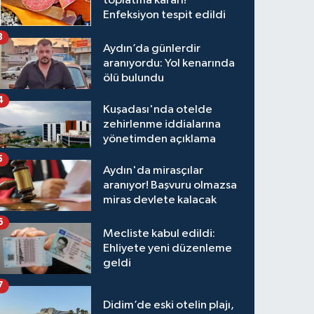
toplatma kararı!
Enfeksiyon tespit edildi
3
Aydın’da günlerdir
aranıyordu: Yol kenarında
ölü bulundu
4
Kuşadası'nda otelde
zehirlenme iddialarına
yönetimden açıklama
5
Aydın'da mirasçılar
aranıyor! Başvuru olmazsa
miras devlete kalacak
6
Mecliste kabul edildi:
Ehliyete yeni düzenleme
geldi
7
Didim’de eski otelin plajı,