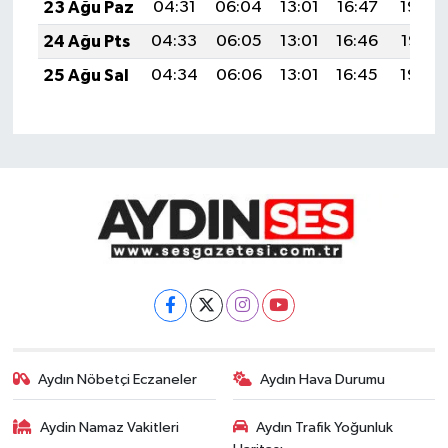
23 Ağu Paz
04:31
06:04
13:01
16:47
19:48
24 Ağu Pts
04:33
06:05
13:01
16:46
19:47
25 Ağu Sal
04:34
06:06
13:01
16:45
19:45
Aydın Nöbetçi Eczaneler
Aydın Hava Durumu
Aydin Namaz Vakitleri
Aydın Trafik Yoğunluk