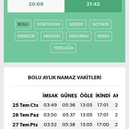
20:09
21:42
BOLU
DÖRTDİVAN
GEREDE
GÖYNÜK
KIBRISCIK
MENGEN
MUDURNU
SEBEN
YENİÇAĞA
BOLU AYLIK NAMAZ VAKITLERI
İMSAK
GÜNEŞ
ÖĞLE
İKINDI
AKŞA
25 Tem Cts
03:49
05:36
13:05
17:01
20:24
26 Tem Paz
03:50
05:37
13:05
17:01
20:23
27 Tem Pts
03:52
05:38
13:05
17:00
20:22