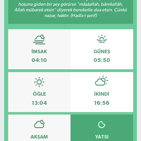
hoşuna giden bir şey görürse "mâşâallah, bârekallâh,
Allah mübarek etsin" diyerek bereketle dua etsin. Çünkü
nazar, haktır. (Hadis-i şerif)
İMSAK
GÜNEŞ
04:10
05:50
ÖĞLE
İKINDI
13:04
16:56
AKŞAM
YATSI