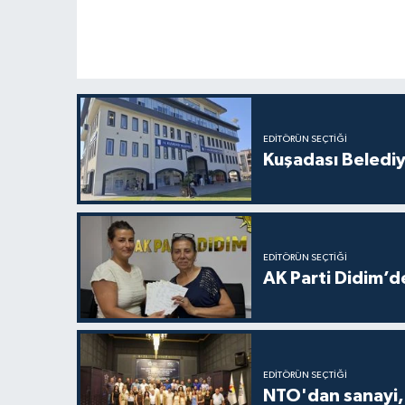
EDITÖRÜN SEÇTIĞI
Kuşadası Beledi
EDITÖRÜN SEÇTIĞI
AK Parti Didim’de
EDITÖRÜN SEÇTIĞI
NTO'dan sanayi, 