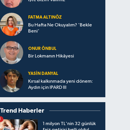
FATMA ALTINÖZ
Bu Hafta Ne Okuyalım? 'Bekle
Beni'
ONUR ÖNBUL
Bir Lokmanın Hikâyesi
YASIN DANYAL
Kırsal kalkınmada yeni dönem:
Aydın için IPARD III
Trend Haberler
1
1 milyon TL'nin 32 günlük
faiz getirisi belli oldu!