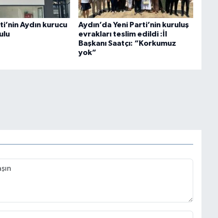
rti’nin Aydın kurucu
Aydın’da Yeni Parti’nin kuruluş
ulu
evrakları teslim edildi :İl
Başkanı Saatçı: “Korkumuz
yok”