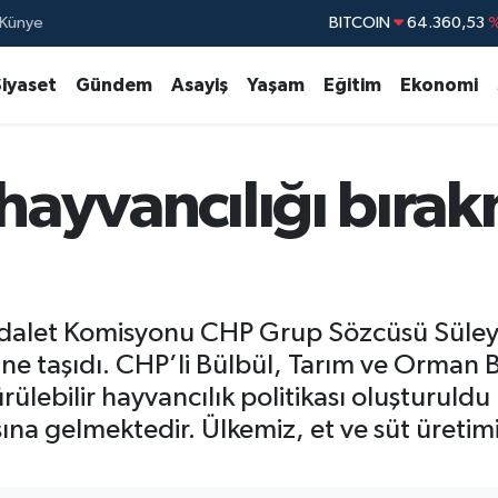
Künye
DOLAR
47,7069
EURO
55,0265
Siyaset
Gündem
Asayiş
Yaşam
Eğitim
Ekonomi
STERLİN
64,1897
GRAM ALTIN
6574.81
 hayvancılığı bıra
BİST100
13.88
BITCOIN
64.360,53
%
dalet Komisyonu CHP Grup Sözcüsü Süleyma
ne taşıdı. CHP’li Bülbül, Tarım ve Orman B
rülebilir hayvancılık politikası oluşturuld
ına gelmektedir. Ülkemiz, et ve süt üretim