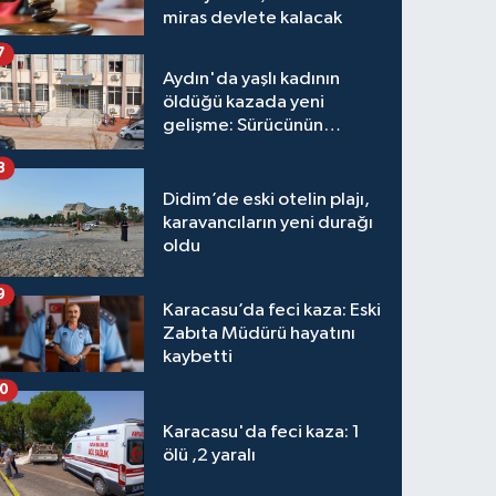
miras devlete kalacak
7
Aydın'da yaşlı kadının
öldüğü kazada yeni
gelişme: Sürücünün
hakkında karar verildi
8
Didim’de eski otelin plajı,
karavancıların yeni durağı
oldu
9
Karacasu’da feci kaza: Eski
Zabıta Müdürü hayatını
kaybetti
10
Karacasu'da feci kaza: 1
ölü ,2 yaralı