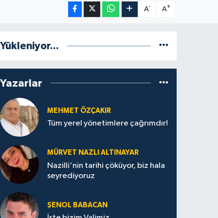
-
+
A
A
Yükleniyor...
Yazarlar
MEHMET ÖZÇAKIR
Tüm yerel yönetimlere çağrımdır!
MÜRVET NAZLI ALTINAYAR
Nazilli'nin tarihi çöküyor, biz hala
seyrediyoruz
ŞENOL BABACAN
İşte bizim Valimiz