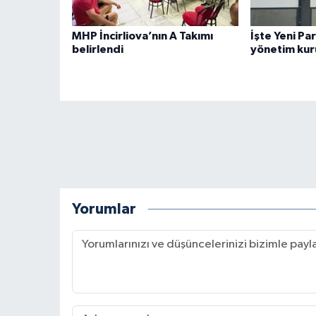
MHP İncirliova’nın A Takımı
İşte Yeni Pa
belirlendi
yönetim kur
Yorumlar