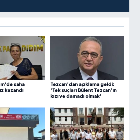
dim’de saha
Tezcan'dan açıklama geldi:
hız kazandı
'Tek suçları Bülent Tezcan’ın
kızı ve damadı olmak’