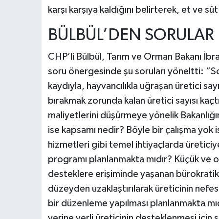
karşı karşıya kaldığını belirterek, et ve süt
BÜLBÜL’DEN SORULAR
CHP’li Bülbül, Tarım ve Orman Bakanı İbra
soru önergesinde şu soruları yöneltti: “Son 
kaydıyla, hayvancılıkla uğraşan üretici sa
bırakmak zorunda kalan üretici sayısı kaçtır
maliyetlerini düşürmeye yönelik Bakanlığın
ise kapsamı nedir? Böyle bir çalışma yok 
hizmetleri gibi temel ihtiyaçlarda üretici
programı planlanmakta mıdır? Küçük ve orta
desteklere erişiminde yaşanan bürokratik 
düzeyden uzaklaştırılarak üreticinin nefes 
bir düzenleme yapılması planlanmakta mıd
yerine yerli üreticinin desteklenmesi için sü