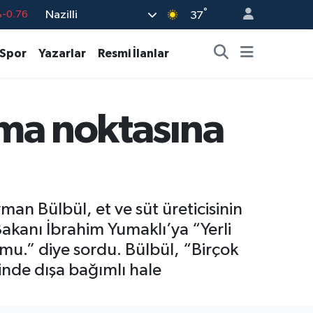
°
Nazilli
%0.17
37
%0.01
Spor
Yazarlar
Resmi İlanlar
%0.02
%1.44
kma noktasına
7
%64
-0.76
n Bülbül, et ve süt üreticisinin
akanı İbrahim Yumaklı’ya “Yerli
u mu.” diye sordu. Bülbül, “Birçok
inde dışa bağımlı hale