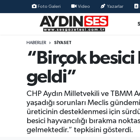
Foto Galeri
Video
Yazarlar
Asayiş
Aydın Nöbetçi Eczaneler
Gündem
Aydın Hava Durumu
HABERLER
SIYASET
“Birçok besici
Siyaset
Aydin Namaz Vakitleri
geldi”
Ekonomi
Aydın Trafik Yoğunluk Haritası
Yaşam
Süper Lig Puan Durumu ve Fikstür
CHP Aydın Milletvekili ve TBMM A
yaşadığı sorunları Meclis gündemi
Eğitim
Tüm Manşetler
üreticinin desteklenmesi için sürdü
Kültür Sanat
Son Dakika Haberleri
besici hayvancılığı bırakma noktas
gelmektedir.” tepkisini gösterdi.
Spor
Haber Arşivi