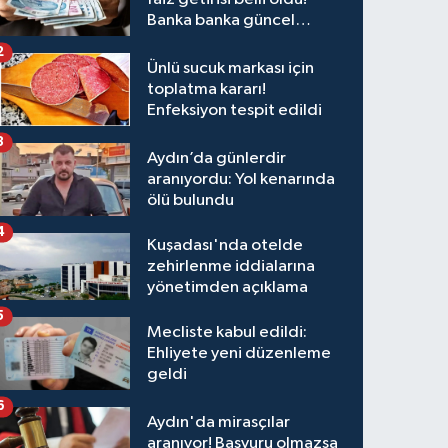
Banka banka güncel
kazanç tablosu
2
Ünlü sucuk markası için
toplatma kararı!
Enfeksiyon tespit edildi
3
Aydın’da günlerdir
aranıyordu: Yol kenarında
ölü bulundu
4
Kuşadası'nda otelde
zehirlenme iddialarına
yönetimden açıklama
5
Mecliste kabul edildi:
Ehliyete yeni düzenleme
geldi
6
Aydın'da mirasçılar
aranıyor! Başvuru olmazsa