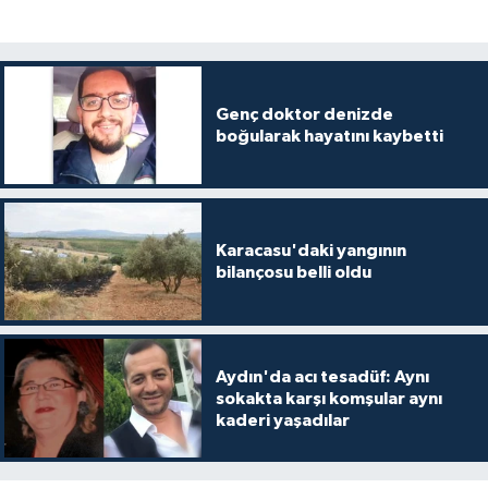
Genç doktor denizde
boğularak hayatını kaybetti
Karacasu'daki yangının
bilançosu belli oldu
Aydın'da acı tesadüf: Aynı
sokakta karşı komşular aynı
kaderi yaşadılar