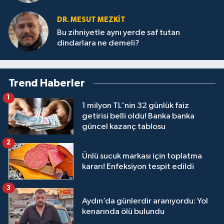
DR. MESUT MEZKIT
Bu zihniyetle aynı yerde saf tutan
dindarlara ne demeli?
Trend Haberler
1
1 milyon TL'nin 32 günlük faiz
getirisi belli oldu! Banka banka
güncel kazanç tablosu
2
Ünlü sucuk markası için toplatma
kararı! Enfeksiyon tespit edildi
3
Aydın’da günlerdir aranıyordu: Yol
kenarında ölü bulundu