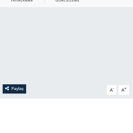
YAYINLANMA
GÜNCELLEME
Paylaş
-
+
A
A