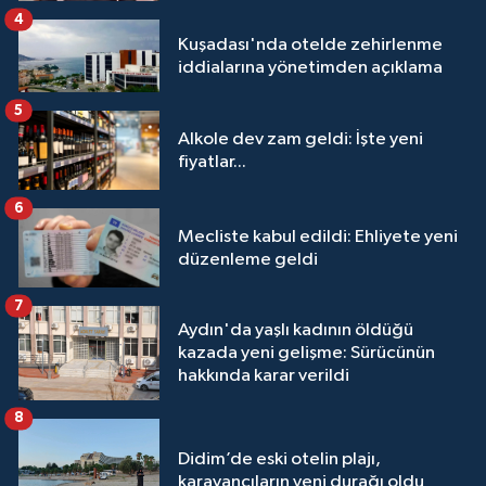
4
Kuşadası'nda otelde zehirlenme
iddialarına yönetimden açıklama
5
Alkole dev zam geldi: İşte yeni
fiyatlar...
6
Mecliste kabul edildi: Ehliyete yeni
düzenleme geldi
7
Aydın'da yaşlı kadının öldüğü
kazada yeni gelişme: Sürücünün
hakkında karar verildi
8
Didim’de eski otelin plajı,
karavancıların yeni durağı oldu