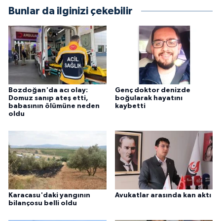
Bunlar da ilginizi çekebilir
Bozdoğan'da acı olay:
Genç doktor denizde
Domuz sanıp ateş etti,
boğularak hayatını
babasının ölümüne neden
kaybetti
oldu
Karacasu'daki yangının
Avukatlar arasında kan aktı
bilançosu belli oldu