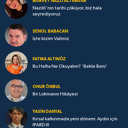
MÜRVET NAZLI ALTINAYAR
Nazilli'nin tarihi çöküyor, biz hala
seyrediyoruz
ŞENOL BABACAN
İşte bizim Valimiz
FATMA ALTINÖZ
Bu Hafta Ne Okuyalım? 'Bekle Beni'
ONUR ÖNBUL
Bir Lokmanın Hikâyesi
YASIN DANYAL
Kırsal kalkınmada yeni dönem: Aydın için
IPARD III