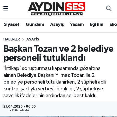
Asayiş
Aydın Nöbetçi Eczaneler
Siyaset
Gündem
Asayiş
Yaşam
Eğitim
Ek
Gündem
Aydın Hava Durumu
HABERLER
ASAYIŞ
Siyaset
Aydin Namaz Vakitleri
Başkan Tozan ve 2 belediye
personeli tutuklandı
Ekonomi
Aydın Trafik Yoğunluk Haritası
'İrtikap’ soruşturması kapsamında gözaltına
Yaşam
Süper Lig Puan Durumu ve Fikstür
alınan Belediye Başkanı Yılmaz Tozan ile 2
belediye personeli tutuklanırken, 2 şüpheli adli
Eğitim
Tüm Manşetler
kontrol şartıyla serbest bırakıldı, 2 şüpheli ise
savcılık ifadelerinin ardından serbest kaldı.
Kültür Sanat
Son Dakika Haberleri
21.04.2026 - 06:55
YAYINLANMA
Spor
Haber Arşivi