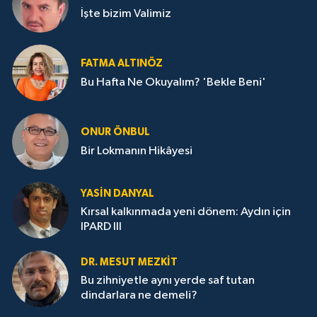
İşte bizim Valimiz
FATMA ALTINÖZ
Bu Hafta Ne Okuyalım? 'Bekle Beni'
ONUR ÖNBUL
Bir Lokmanın Hikâyesi
YASIN DANYAL
Kırsal kalkınmada yeni dönem: Aydın için
IPARD III
DR. MESUT MEZKIT
Bu zihniyetle aynı yerde saf tutan
dindarlara ne demeli?