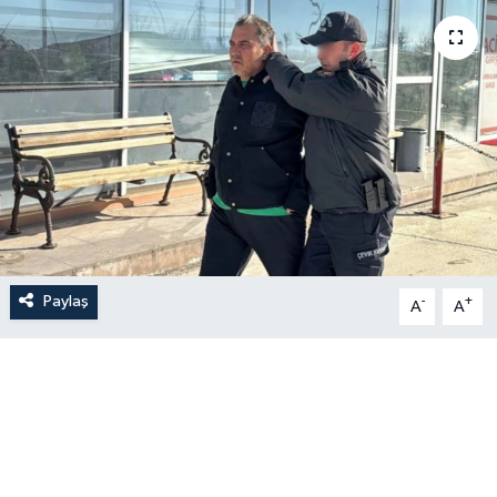
Paylaş
-
+
A
A