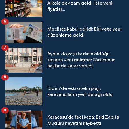
Alkole dev zam geldi: İşte yeni
fiyatlar...
6
Mecliste kabul edildi: Ehliyete yeni
düzenleme geldi
7
Aydın'da yaşlı kadının öldüğü
kazada yeni gelişme: Sürücünün
hakkında karar verildi
8
Didim’de eski otelin plajı,
karavancıların yeni durağı oldu
9
Karacasu’da feci kaza: Eski Zabıta
Müdürü hayatını kaybetti