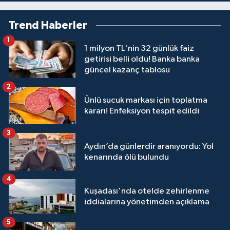
Trend Haberler
1
1 milyon TL'nin 32 günlük faiz
getirisi belli oldu! Banka banka
güncel kazanç tablosu
2
Ünlü sucuk markası için toplatma
kararı! Enfeksiyon tespit edildi
3
Aydın’da günlerdir aranıyordu: Yol
kenarında ölü bulundu
4
Kuşadası'nda otelde zehirlenme
iddialarına yönetimden açıklama
5