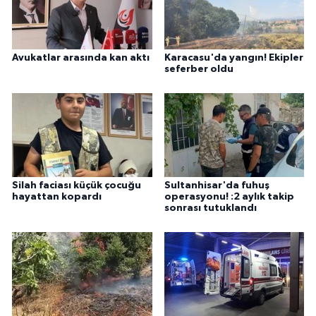
Avukatlar arasında kan aktı
Karacasu'da yangın! Ekipler
seferber oldu
Silah faciası küçük çocuğu
Sultanhisar'da fuhuş
hayattan kopardı
operasyonu! :2 aylık takip
sonrası tutuklandı