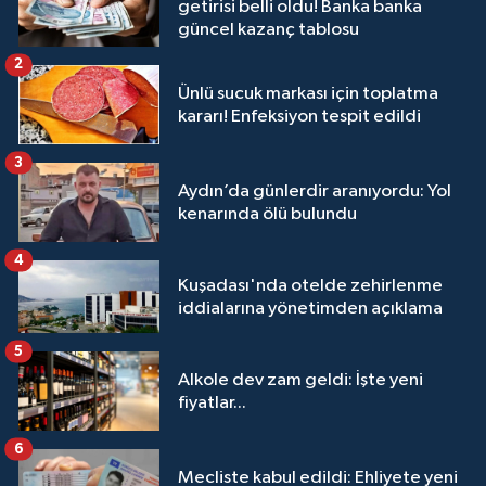
getirisi belli oldu! Banka banka
güncel kazanç tablosu
2
Ünlü sucuk markası için toplatma
kararı! Enfeksiyon tespit edildi
3
Aydın’da günlerdir aranıyordu: Yol
kenarında ölü bulundu
4
Kuşadası'nda otelde zehirlenme
iddialarına yönetimden açıklama
5
Alkole dev zam geldi: İşte yeni
fiyatlar...
6
Mecliste kabul edildi: Ehliyete yeni