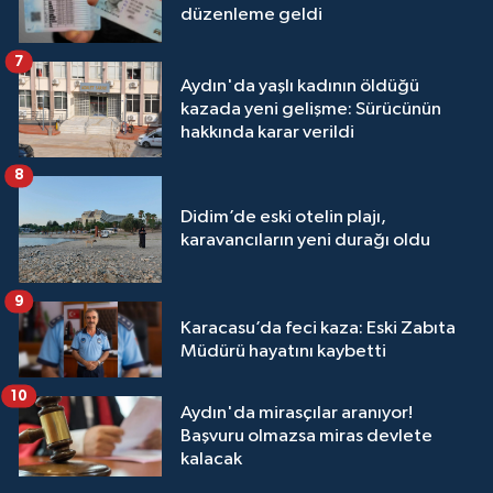
düzenleme geldi
7
Aydın'da yaşlı kadının öldüğü
kazada yeni gelişme: Sürücünün
hakkında karar verildi
8
Didim’de eski otelin plajı,
karavancıların yeni durağı oldu
9
Karacasu’da feci kaza: Eski Zabıta
Müdürü hayatını kaybetti
10
Aydın'da mirasçılar aranıyor!
Başvuru olmazsa miras devlete
kalacak