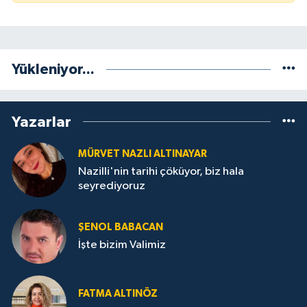
Yükleniyor...
Yazarlar
MÜRVET NAZLI ALTINAYAR
Nazilli'nin tarihi çöküyor, biz hala
seyrediyoruz
ŞENOL BABACAN
İşte bizim Valimiz
FATMA ALTINÖZ