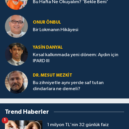
Bu Hafta Ne Okuyalım? 'Bekle Beni'
ONUR ÖNBUL
Bir Lokmanın Hikâyesi
YASIN DANYAL
Kırsal kalkınmada yeni dönem: Aydın için
IPARD III
DR. MESUT MEZKIT
Bu zihniyetle aynı yerde saf tutan
dindarlara ne demeli?
Trend Haberler
1
1 milyon TL'nin 32 günlük faiz