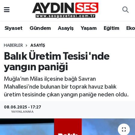
Asayiş
Aydın Nöbetçi Eczaneler
Siyaset
Gündem
Asayiş
Yaşam
Eğitim
Ek
Gündem
Aydın Hava Durumu
HABERLER
ASAYIŞ
Siyaset
Aydin Namaz Vakitleri
Balık Üretim Tesisi'nde
yangın paniği
Ekonomi
Aydın Trafik Yoğunluk Haritası
Muğla’nın Milas ilçesine bağlı Savran
Yaşam
Süper Lig Puan Durumu ve Fikstür
Mahallesi’nde bulunan bir toprak havuz balık
üretim tesisinde çıkan yangın paniğe neden oldu.
Eğitim
Tüm Manşetler
08.06.2025 - 17:27
YAYINLANMA
Kültür Sanat
Son Dakika Haberleri
Spor
Haber Arşivi