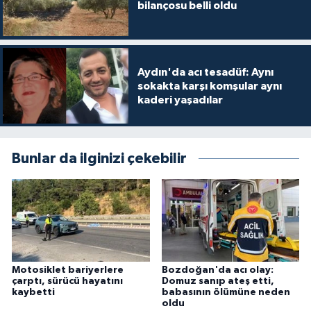
bilançosu belli oldu
Aydın'da acı tesadüf: Aynı
sokakta karşı komşular aynı
kaderi yaşadılar
Bunlar da ilginizi çekebilir
Motosiklet bariyerlere
Bozdoğan'da acı olay:
çarptı, sürücü hayatını
Domuz sanıp ateş etti,
kaybetti
babasının ölümüne neden
oldu