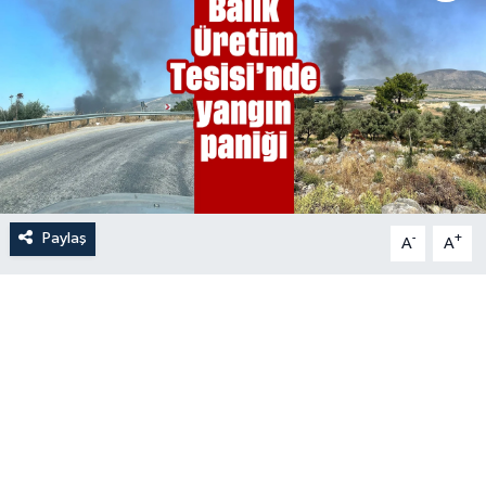
Paylaş
-
+
A
A