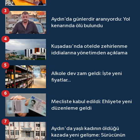
3
Aydın’da günlerdir aranıyordu: Yol
kenarında ölü bulundu
4
Kuşadası'nda otelde zehirlenme
iddialarına yönetimden açıklama
5
Alkole dev zam geldi: İşte yeni
fiyatlar...
6
Mecliste kabul edildi: Ehliyete yeni
düzenleme geldi
7
Aydın'da yaşlı kadının öldüğü
kazada yeni gelişme: Sürücünün