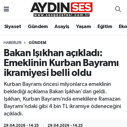
Asayiş
Aydın Nöbetçi Eczaneler
Siyaset
Gündem
Asayiş
Yaşam
Eğitim
Ek
Gündem
Aydın Hava Durumu
HABERLER
GÜNDEM
Siyaset
Aydin Namaz Vakitleri
Bakan Işıkhan açıkladı:
Emeklinin Kurban Bayramı
Ekonomi
Aydın Trafik Yoğunluk Haritası
ikramiyesi belli oldu
Yaşam
Süper Lig Puan Durumu ve Fikstür
Kurban Bayramı öncesi milyonlarca emeklinin
beklediği açıklama Bakan Işıkhan'dan geldi.
Eğitim
Tüm Manşetler
Işıkhan, Kurban Bayramı’nda emeklilere Ramazan
Bayramı’ndaki gibi 4 bin TL ikramiye ödeneceğini
Kültür Sanat
Son Dakika Haberleri
açıkladı.
Spor
Haber Arşivi
29.04.2026 - 14:25
29.04.2026 - 14:25