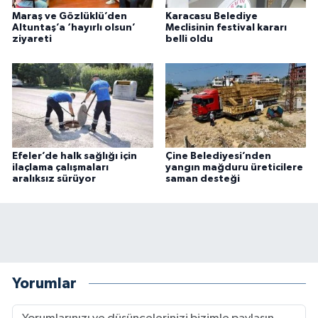
Maraş ve Gözlüklü’den
Karacasu Belediye
Altuntaş’a ‘hayırlı olsun’
Meclisinin festival kararı
ziyareti
belli oldu
Efeler’de halk sağlığı için
Çine Belediyesi’nden
ilaçlama çalışmaları
yangın mağduru üreticilere
aralıksız sürüyor
saman desteği
Yorumlar