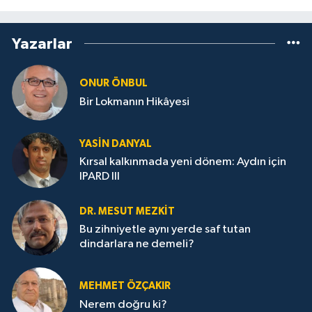
Yazarlar
ONUR ÖNBUL
Bir Lokmanın Hikâyesi
YASIN DANYAL
Kırsal kalkınmada yeni dönem: Aydın için
IPARD III
DR. MESUT MEZKIT
Bu zihniyetle aynı yerde saf tutan
dindarlara ne demeli?
MEHMET ÖZÇAKIR
Nerem doğru ki?