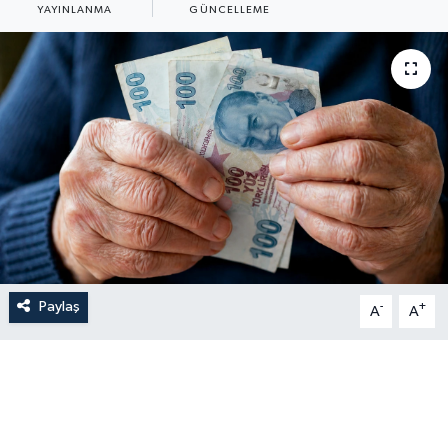
YAYINLANMA
GÜNCELLEME
Paylaş
-
+
A
A