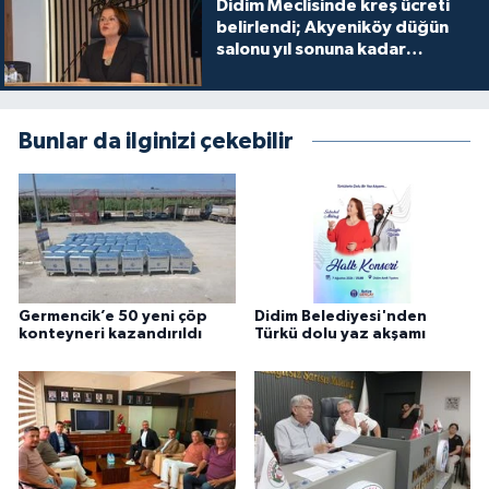
Didim Meclisinde kreş ücreti
belirlendi; Akyeniköy düğün
salonu yıl sonuna kadar
ücretsiz
Bunlar da ilginizi çekebilir
Germencik’e 50 yeni çöp
Didim Belediyesi'nden
konteyneri kazandırıldı
Türkü dolu yaz akşamı