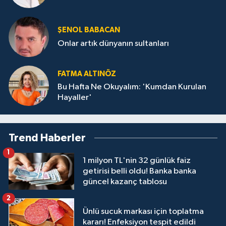
ŞENOL BABACAN
Onlar artık dünyanın sultanları
FATMA ALTINÖZ
Bu Hafta Ne Okuyalım: 'Kumdan Kurulan
Hayaller'
Trend Haberler
1
1 milyon TL'nin 32 günlük faiz
getirisi belli oldu! Banka banka
güncel kazanç tablosu
2
Ünlü sucuk markası için toplatma
kararı! Enfeksiyon tespit edildi