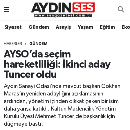
Asayiş
Aydın Nöbetçi Eczaneler
Siyaset
Gündem
Asayiş
Yaşam
Eğitim
Ek
Gündem
Aydın Hava Durumu
HABERLER
GÜNDEM
Siyaset
Aydin Namaz Vakitleri
AYSO’da seçim
hareketliliği: İkinci aday
Ekonomi
Aydın Trafik Yoğunluk Haritası
Tuncer oldu
Yaşam
Süper Lig Puan Durumu ve Fikstür
Aydın Sanayi Odası’nda mevcut başkan Gökhan
Maraş’ın yeniden adaylığını açıklamasının
Eğitim
Tüm Manşetler
ardından, yönetim içinden dikkat çeken bir isim
daha yarışa katıldı. Kaltun Madencilik Yönetim
Kültür Sanat
Son Dakika Haberleri
Kurulu Üyesi Mehmet Tuncer de başkanlık için
düğmeye bastı.
Spor
Haber Arşivi