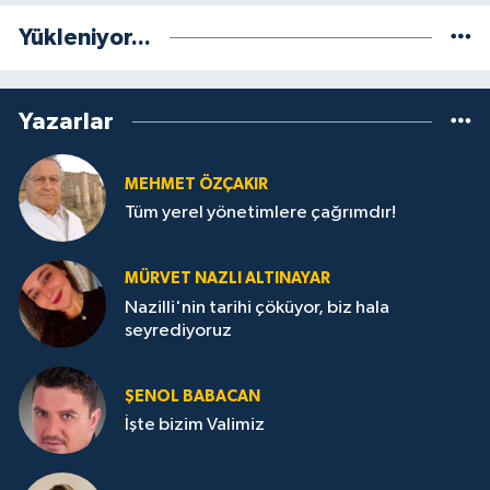
Yükleniyor...
Yazarlar
MEHMET ÖZÇAKIR
Tüm yerel yönetimlere çağrımdır!
MÜRVET NAZLI ALTINAYAR
Nazilli'nin tarihi çöküyor, biz hala
seyrediyoruz
ŞENOL BABACAN
İşte bizim Valimiz