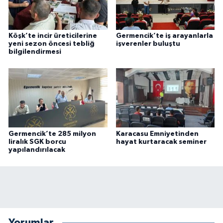
Köşk’te incir üreticilerine
Germencik’te iş arayanlarla
yeni sezon öncesi tebliğ
işverenler buluştu
bilgilendirmesi
Germencik’te 285 milyon
Karacasu Emniyetinden
liralık SGK borcu
hayat kurtaracak seminer
yapılandırılacak
Yorumlar