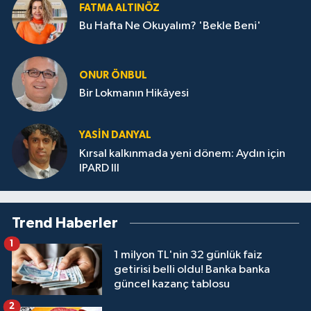
FATMA ALTINÖZ
Bu Hafta Ne Okuyalım? 'Bekle Beni'
ONUR ÖNBUL
Bir Lokmanın Hikâyesi
YASIN DANYAL
Kırsal kalkınmada yeni dönem: Aydın için
IPARD III
Trend Haberler
1
1 milyon TL'nin 32 günlük faiz
getirisi belli oldu! Banka banka
güncel kazanç tablosu
2