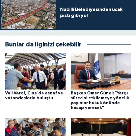
Nazilli Belediyesinden uçak
pisti gibi yol
Bunlar da ilginizi çekebilir
Vali Varol, Çine’de esnaf ve
Başkan Ömer Günel; "Yargı
vatandaşlarla buluştu
sürecini etkilemeye yönelik
yayınlar hukuk önünde
hesap verecek"