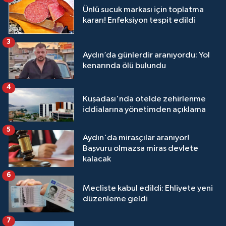
Ünlü sucuk markası için toplatma
kararı! Enfeksiyon tespit edildi
3
Aydın’da günlerdir aranıyordu: Yol
kenarında ölü bulundu
4
Kuşadası'nda otelde zehirlenme
iddialarına yönetimden açıklama
5
Aydın'da mirasçılar aranıyor!
Başvuru olmazsa miras devlete
kalacak
6
Mecliste kabul edildi: Ehliyete yeni
düzenleme geldi
7