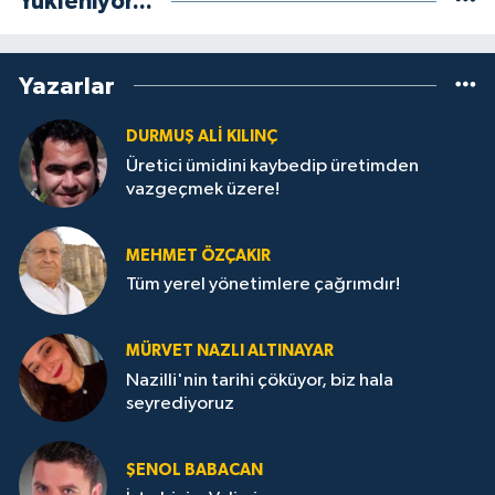
Yükleniyor...
Yazarlar
DURMUŞ ALI KILINÇ
Üretici ümidini kaybedip üretimden
vazgeçmek üzere!
MEHMET ÖZÇAKIR
Tüm yerel yönetimlere çağrımdır!
MÜRVET NAZLI ALTINAYAR
Nazilli'nin tarihi çöküyor, biz hala
seyrediyoruz
ŞENOL BABACAN