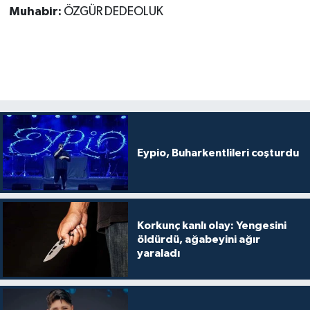
Muhabir:
ÖZGÜR DEDEOLUK
Eypio, Buharkentlileri coşturdu
Korkunç kanlı olay: Yengesini
öldürdü, ağabeyini ağır
yaraladı