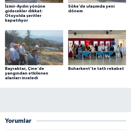
İzmir-Aydın yönüne
Söke’de ulaşımda yeni
gidecekler dikkat:
dönem
Otoyolda şeritler
kapatılıyor
Bayraktar, Çine'de
Buharkent’te tatlı rekabet
yangından etkilenen
alanları inceledi
Yorumlar