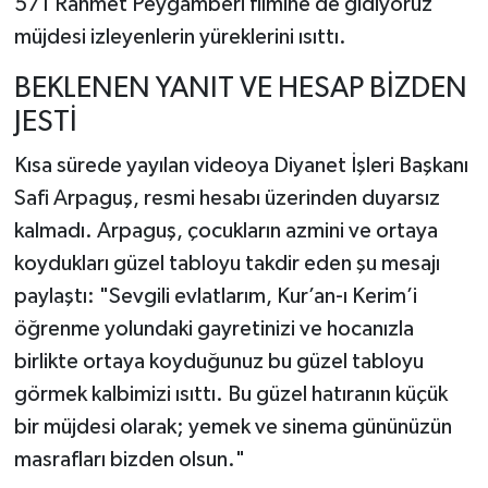
571 Rahmet Peygamberi filmine de gidiyoruz"
müjdesi izleyenlerin yüreklerini ısıttı.
BEKLENEN YANIT VE HESAP BİZDEN
JESTİ
​Kısa sürede yayılan videoya Diyanet İşleri Başkanı
Safi Arpaguş, resmi hesabı üzerinden duyarsız
kalmadı. Arpaguş, çocukların azmini ve ortaya
koydukları güzel tabloyu takdir eden şu mesajı
paylaştı: ​"Sevgili evlatlarım, Kur’an-ı Kerim’i
öğrenme yolundaki gayretinizi ve hocanızla
birlikte ortaya koyduğunuz bu güzel tabloyu
görmek kalbimizi ısıttı. Bu güzel hatıranın küçük
bir müjdesi olarak; yemek ve sinema gününüzün
masrafları bizden olsun."