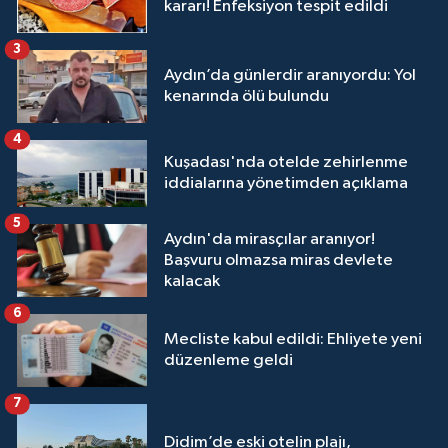
kararı! Enfeksiyon tespit edildi
3
Aydın’da günlerdir aranıyordu: Yol
kenarında ölü bulundu
4
Kuşadası'nda otelde zehirlenme
iddialarına yönetimden açıklama
5
Aydın'da mirasçılar aranıyor!
Başvuru olmazsa miras devlete
kalacak
6
Mecliste kabul edildi: Ehliyete yeni
düzenleme geldi
7
Didim’de eski otelin plajı,