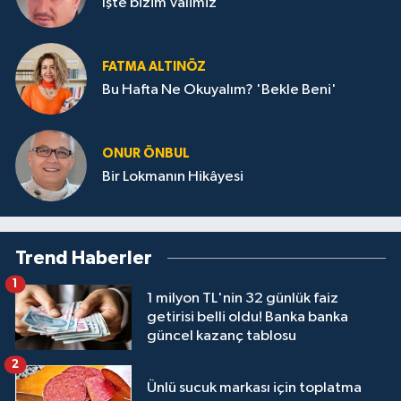
İşte bizim Valimiz
FATMA ALTINÖZ
Bu Hafta Ne Okuyalım? 'Bekle Beni'
ONUR ÖNBUL
Bir Lokmanın Hikâyesi
Trend Haberler
1
1 milyon TL'nin 32 günlük faiz
getirisi belli oldu! Banka banka
güncel kazanç tablosu
2
Ünlü sucuk markası için toplatma