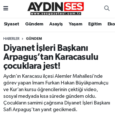
Asayiş
Aydın Nöbetçi Eczaneler
Siyaset
Gündem
Asayiş
Yaşam
Eğitim
Ek
Gündem
Aydın Hava Durumu
HABERLER
GÜNDEM
Siyaset
Aydin Namaz Vakitleri
Diyanet İşleri Başkanı
Arpaguş’tan Karacasulu
Ekonomi
Aydın Trafik Yoğunluk Haritası
çocuklara jest!
Yaşam
Süper Lig Puan Durumu ve Fikstür
Aydın’ın Karacasu ilçesi Alemler Mahallesi’nde
görev yapan İmam Furkan Hakan Büyükpamukçu
Eğitim
Tüm Manşetler
ve Kur’an kursu öğrencilerinin çektiği video,
sosyal medyada kısa sürede gündem oldu.
Kültür Sanat
Son Dakika Haberleri
Çocukların samimi çağrısına Diyanet İşleri Başkanı
Safi Arpaguş’tan yanıt gecikmedi.
Spor
Haber Arşivi