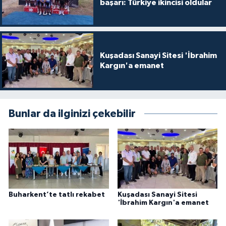
başarı: Türkiye ikincisi oldular
Kuşadası Sanayi Sitesi 'İbrahim
Kargın'a emanet
Bunlar da ilginizi çekebilir
Buharkent’te tatlı rekabet
Kuşadası Sanayi Sitesi
'İbrahim Kargın'a emanet