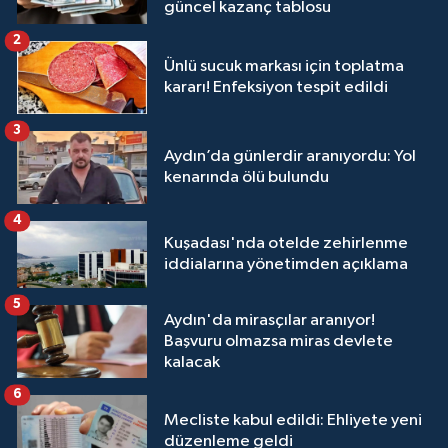
güncel kazanç tablosu
2
Ünlü sucuk markası için toplatma
kararı! Enfeksiyon tespit edildi
3
Aydın’da günlerdir aranıyordu: Yol
kenarında ölü bulundu
4
Kuşadası'nda otelde zehirlenme
iddialarına yönetimden açıklama
5
Aydın'da mirasçılar aranıyor!
Başvuru olmazsa miras devlete
kalacak
6
Mecliste kabul edildi: Ehliyete yeni
düzenleme geldi