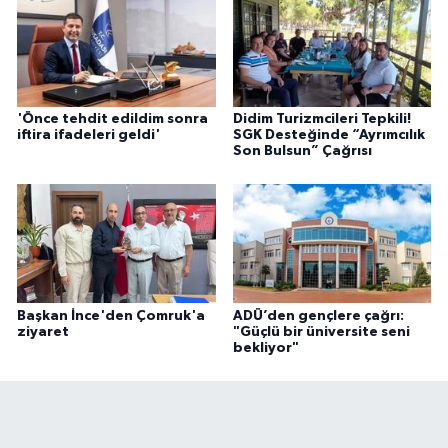
'Önce tehdit edildim sonra
Didim Turizmcileri Tepkili!
iftira ifadeleri geldi'
SGK Desteğinde “Ayrımcılık
Son Bulsun” Çağrısı
Başkan İnce'den Çomruk'a
ADÜ’den gençlere çağrı:
ziyaret
"Güçlü bir üniversite seni
bekliyor"