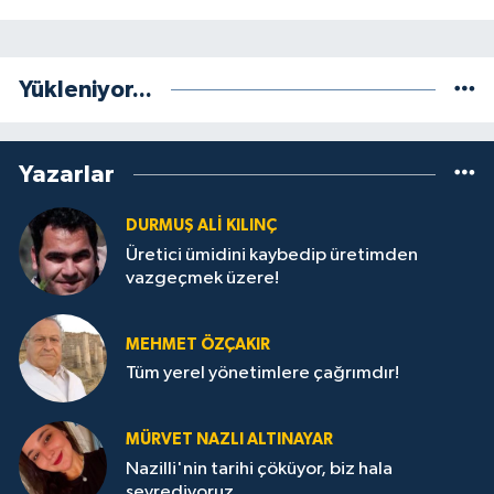
Yükleniyor...
Yazarlar
DURMUŞ ALI KILINÇ
Üretici ümidini kaybedip üretimden
vazgeçmek üzere!
MEHMET ÖZÇAKIR
Tüm yerel yönetimlere çağrımdır!
MÜRVET NAZLI ALTINAYAR
Nazilli'nin tarihi çöküyor, biz hala
seyrediyoruz