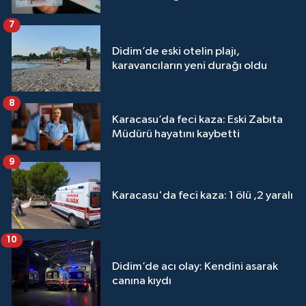
7
Didim’de eski otelin plajı,
karavancıların yeni durağı oldu
8
Karacasu’da feci kaza: Eski Zabıta
Müdürü hayatını kaybetti
9
Karacasu'da feci kaza: 1 ölü ,2 yaralı
10
Didim’de acı olay: Kendini asarak
canına kıydı