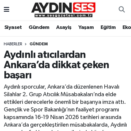
Asayiş
Aydın Nöbetçi Eczaneler
Siyaset
Gündem
Asayiş
Yaşam
Eğitim
Ek
Gündem
Aydın Hava Durumu
HABERLER
GÜNDEM
Siyaset
Aydin Namaz Vakitleri
Aydınlı atıcılardan
Ankara’da dikkat çeken
Ekonomi
Aydın Trafik Yoğunluk Haritası
başarı
Yaşam
Süper Lig Puan Durumu ve Fikstür
Aydınlı sporcular, Ankara’da düzenlenen Havalı
Silahlar 2. Grup Atıcılık Müsabakaları’nda elde
Eğitim
Tüm Manşetler
ettikleri derecelerle önemli bir başarıya imza attı.
Gençlik ve Spor Bakanlığı’nın faaliyet programı
Kültür Sanat
Son Dakika Haberleri
kapsamında 16-19 Nisan 2026 tarihleri arasında
Ankara’da gerçekleştirilen müsabakalarda, Aydınlı
Spor
Haber Arşivi