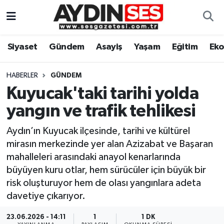
Asayiş
Aydın Nöbetçi Eczaneler
Siyaset
Gündem
Asayiş
Yaşam
Eğitim
Ek
Gündem
Aydın Hava Durumu
HABERLER
GÜNDEM
Siyaset
Aydin Namaz Vakitleri
Kuyucak'taki tarihi yolda
yangın ve trafik tehlikesi
Ekonomi
Aydın Trafik Yoğunluk Haritası
Aydın’ın Kuyucak ilçesinde, tarihi ve kültürel
Yaşam
Süper Lig Puan Durumu ve Fikstür
mirasın merkezinde yer alan Azizabat ve Başaran
mahalleleri arasındaki anayol kenarlarında
Eğitim
Tüm Manşetler
büyüyen kuru otlar, hem sürücüler için büyük bir
risk oluşturuyor hem de olası yangınlara adeta
Kültür Sanat
Son Dakika Haberleri
davetiye çıkarıyor.
Spor
Haber Arşivi
23.06.2026 - 14:11
1
1 DK