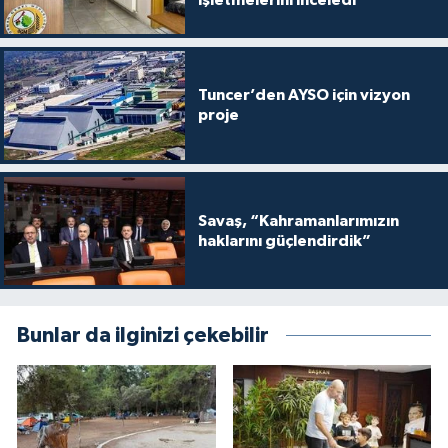
işletmelerini inceledi
Tuncer’den AYSO için vizyon
proje
Savaş, “Kahramanlarımızın
haklarını güçlendirdik”
Bunlar da ilginizi çekebilir