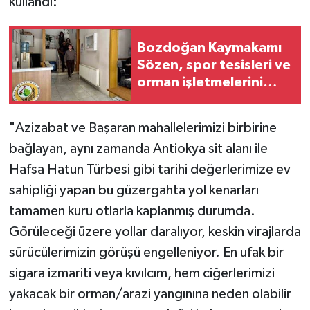
kullandı: ​
Bozdoğan Kaymakamı
Sözen, spor tesisleri ve
orman işletmelerini
inceledi
"Azizabat ve Başaran mahallelerimizi birbirine
bağlayan, aynı zamanda Antiokya sit alanı ile
Hafsa Hatun Türbesi gibi tarihi değerlerimize ev
sahipliği yapan bu güzergahta yol kenarları
tamamen kuru otlarla kaplanmış durumda.
Görüleceği üzere yollar daralıyor, keskin virajlarda
sürücülerimizin görüşü engelleniyor. En ufak bir
sigara izmariti veya kıvılcım, hem ciğerlerimizi
yakacak bir orman/arazi yangınına neden olabilir