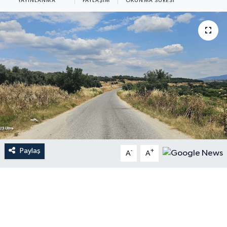
YAYINLANMA
PAYLAŞIM
OKUNMA SÜRESI
Paylaş
-
+
A
A