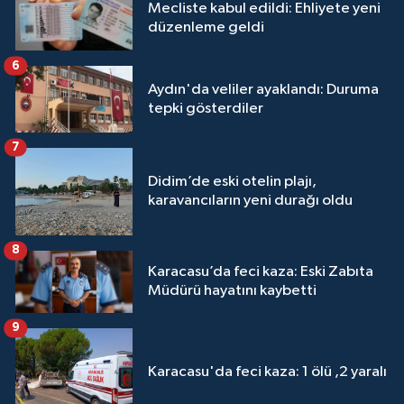
Mecliste kabul edildi: Ehliyete yeni
düzenleme geldi
6
Aydın'da veliler ayaklandı: Duruma
tepki gösterdiler
7
Didim’de eski otelin plajı,
karavancıların yeni durağı oldu
8
Karacasu’da feci kaza: Eski Zabıta
Müdürü hayatını kaybetti
9
Karacasu'da feci kaza: 1 ölü ,2 yaralı