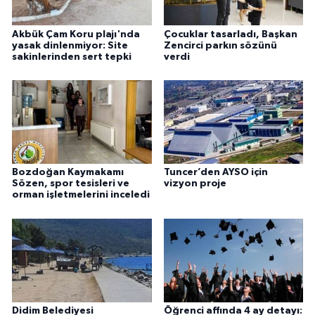
Akbük Çam Koru plajı'nda
Çocuklar tasarladı, Başkan
yasak dinlenmiyor: Site
Zencirci parkın sözünü
sakinlerinden sert tepki
verdi
Bozdoğan Kaymakamı
Tuncer’den AYSO için
Sözen, spor tesisleri ve
vizyon proje
orman işletmelerini inceledi
Didim Belediyesi
Öğrenci affında 4 ay detayı: