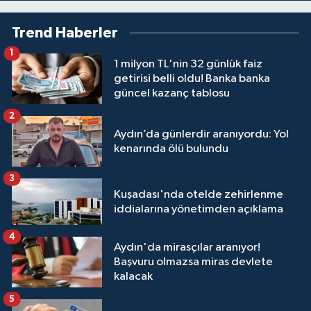
Trend Haberler
1
1 milyon TL'nin 32 günlük faiz
getirisi belli oldu! Banka banka
güncel kazanç tablosu
2
Aydın’da günlerdir aranıyordu: Yol
kenarında ölü bulundu
3
Kuşadası'nda otelde zehirlenme
iddialarına yönetimden açıklama
4
Aydın'da mirasçılar aranıyor!
Başvuru olmazsa miras devlete
kalacak
5