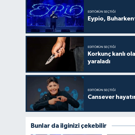
EDITÖRÜN SEÇTIĞI
Eypio, Buharkent
EDITÖRÜN SEÇTIĞI
Korkunç kanlı ol
yaraladı
EDITÖRÜN SEÇTIĞI
Cansever hayatın
Bunlar da ilginizi çekebilir