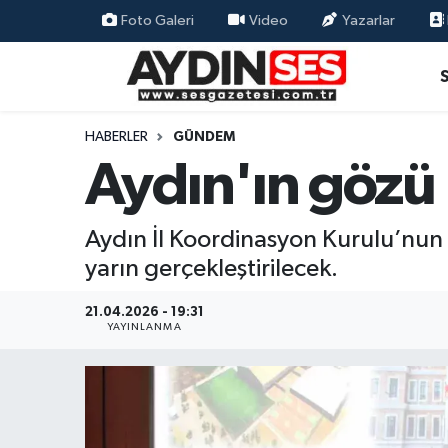
Foto Galeri
Video
Yazarlar
Asayiş
Aydın Nöbetçi Eczaneler
Gündem
Aydın Hava Durumu
HABERLER
GÜNDEM
Aydın'ın gözü 
Siyaset
Aydin Namaz Vakitleri
Ekonomi
Aydın Trafik Yoğunluk Haritası
Aydın İl Koordinasyon Kurulu’nun 
yarın gerçekleştirilecek.
Yaşam
Süper Lig Puan Durumu ve Fikstür
21.04.2026 - 19:31
Eğitim
Tüm Manşetler
YAYINLANMA
Kültür Sanat
Son Dakika Haberleri
Spor
Haber Arşivi