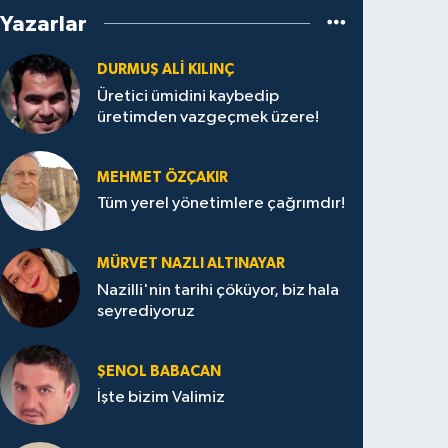
Yazarlar
DURMUŞ ALI KILINÇ
Üretici ümidini kaybedip
üretimden vazgeçmek üzere!
MEHMET ÖZÇAKIR
Tüm yerel yönetimlere çağrımdır!
MÜRVET NAZLI ALTINAYAR
Nazilli'nin tarihi çöküyor, biz hala
seyrediyoruz
ŞENOL BABACAN
İşte bizim Valimiz