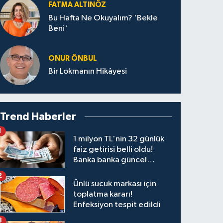
FATMA ALTINÖZ
Bu Hafta Ne Okuyalım? 'Bekle
Beni'
ONUR ÖNBUL
Bir Lokmanın Hikâyesi
Trend Haberler
1
1 milyon TL'nin 32 günlük
faiz getirisi belli oldu!
Banka banka güncel
kazanç tablosu
2
Ünlü sucuk markası için
toplatma kararı!
Enfeksiyon tespit edildi
3