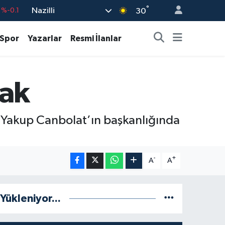
°
Nazilli
%0.18
30
%0.32
Spor
Yazarlar
Resmi İlanlar
%0.38
55
%0
cak
9
%-14
%-0.1
si Yakup Canbolat’ın başkanlığında
-
+
A
A
Yükleniyor...