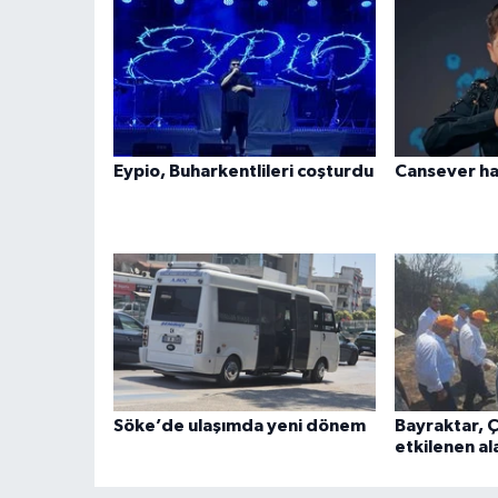
Eypio, Buharkentlileri coşturdu
Cansever ha
Söke’de ulaşımda yeni dönem
Bayraktar, 
etkilenen al