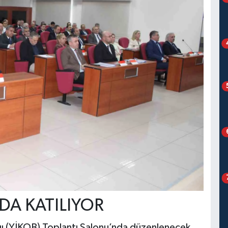
DA KATILIYOR
ğı (YİKOB) Toplantı Salonu’nda düzenlenecek