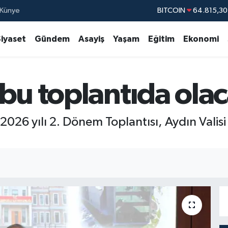
Künye
DOLAR
47,7436
EURO
55,2510
Siyaset
Gündem
Asayiş
Yaşam
Eğitim
Ekonomi
STERLİN
64,4811
GRAM ALTIN
6660.
bu toplantıda ola
BİST100
13.77
BITCOIN
64.815,30
2026 yılı 2. Dönem Toplantısı, Aydın Vali