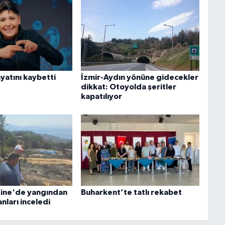
yatını kaybetti
İzmir-Aydın yönüne gidecekler
dikkat: Otoyolda şeritler
kapatılıyor
Çine'de yangından
Buharkent’te tatlı rekabet
anları inceledi