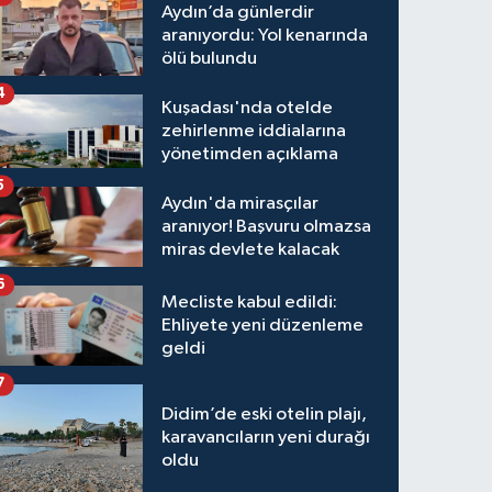
Aydın’da günlerdir
aranıyordu: Yol kenarında
ölü bulundu
4
Kuşadası'nda otelde
zehirlenme iddialarına
yönetimden açıklama
5
Aydın'da mirasçılar
aranıyor! Başvuru olmazsa
miras devlete kalacak
6
Mecliste kabul edildi:
Ehliyete yeni düzenleme
geldi
7
Didim’de eski otelin plajı,
karavancıların yeni durağı
oldu