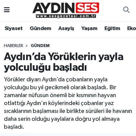
Asayiş
Aydın Nöbetçi Eczaneler
Siyaset
Gündem
Asayiş
Yaşam
Eğitim
Ek
Gündem
Aydın Hava Durumu
HABERLER
GÜNDEM
Siyaset
Aydin Namaz Vakitleri
Aydın’da Yörüklerin yayla
yolculuğu başladı
Ekonomi
Aydın Trafik Yoğunluk Haritası
Yörükler diyarı Aydın’da çobanların yayla
Yaşam
Süper Lig Puan Durumu ve Fikstür
yolculuğu bu yıl gecikmeli olarak başladı. Bir
zamanlar nüfusun önemli bir kısmının hayvan
Eğitim
Tüm Manşetler
otlattığı Aydın’ın köylerindeki çobanlar yaz
sıcaklarının başlaması ile birlikte sürüleri ile havanın
Kültür Sanat
Son Dakika Haberleri
daha serin olduğu yaylalara doğru yol almaya
başladı.
Spor
Haber Arşivi