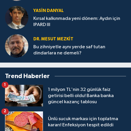
YASIN DANYAL
Kırsal kalkınmada yeni dönem: Aydın için
IPARD III
DR. MESUT MEZKIT
Bu zihniyetle aynı yerde saf tutan
dindarlara ne demeli?
Trend Haberler
1
1 milyon TL'nin 32 günlük faiz
getirisi belli oldu! Banka banka
güncel kazanç tablosu
2
Ünlü sucuk markası için toplatma
kararı! Enfeksiyon tespit edildi