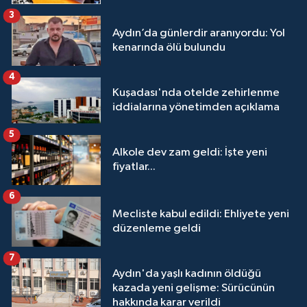
3
Aydın’da günlerdir aranıyordu: Yol
kenarında ölü bulundu
4
Kuşadası'nda otelde zehirlenme
iddialarına yönetimden açıklama
5
Alkole dev zam geldi: İşte yeni
fiyatlar...
6
Mecliste kabul edildi: Ehliyete yeni
düzenleme geldi
7
Aydın'da yaşlı kadının öldüğü
kazada yeni gelişme: Sürücünün
hakkında karar verildi