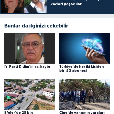
kaderi yaşadılar
Bunlar da ilginizi çekebilir
İYİ Parti Didim'in acı kaybı
Türkiye’de her iki kişiden
biri 5G abonesi
Efeler’de 25 bin
Çine’de yangının yaraları