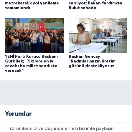
metrekarelik yol yenileme
sarılıyor: Bakan Yardımcısı
tamamlandı
Bulut sahada
YENİ Parti Kurucu Başkanı
Başkan Gençay
Gürbilek; ''Sizlere en iyi
"Kadınlarımızın üretim
cevabı bu millet sandıkta
gücünü destekliyoruz "
verecek''
Yorumlar