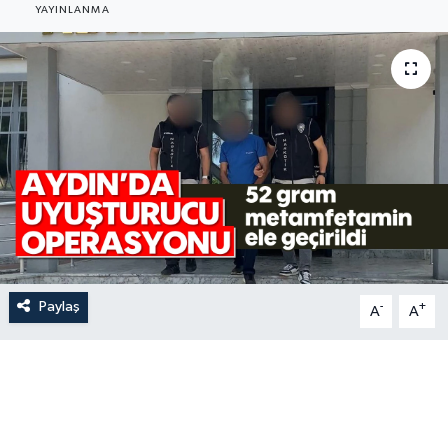
YAYINLANMA
Paylaş
-
+
A
A