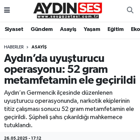
Asayiş
Aydın Nöbetçi Eczaneler
Siyaset
Gündem
Asayiş
Yaşam
Eğitim
Ek
Gündem
Aydın Hava Durumu
HABERLER
ASAYIŞ
Siyaset
Aydin Namaz Vakitleri
Aydın’da uyuşturucu
operasyonu: 52 gram
Ekonomi
Aydın Trafik Yoğunluk Haritası
metamfetamin ele geçirildi
Yaşam
Süper Lig Puan Durumu ve Fikstür
Aydın’ın Germencik ilçesinde düzenlenen
uyuşturucu operasyonunda, narkotik ekiplerinin
Eğitim
Tüm Manşetler
titiz çalışması sonucu 52 gram metamfetamin ele
geçirildi. Şüpheli şahıs çıkarıldığı mahkemece
Kültür Sanat
Son Dakika Haberleri
tutuklandı.
Spor
Haber Arşivi
26.05.2025 - 17:12