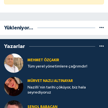
Yükleniyor...
Yazarlar
MEHMET ÖZÇAKIR
Tüm yerel yönetimlere çağrımdır!
MÜRVET NAZLI ALTINAYAR
Nazilli'nin tarihi çöküyor, biz hala
seyrediyoruz
ŞENOL BABACAN