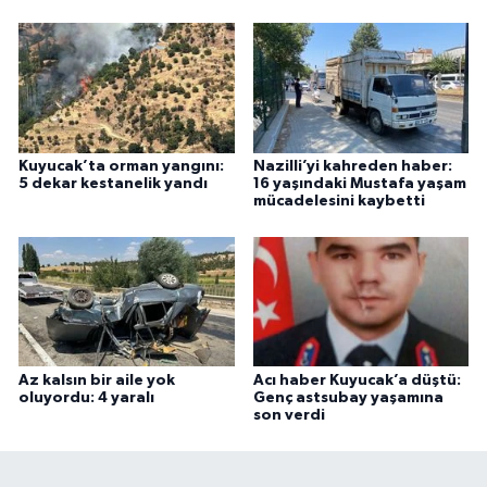
Kuyucak’ta orman yangını:
Nazilli’yi kahreden haber:
5 dekar kestanelik yandı
16 yaşındaki Mustafa yaşam
mücadelesini kaybetti
Az kalsın bir aile yok
Acı haber Kuyucak’a düştü:
oluyordu: 4 yaralı
Genç astsubay yaşamına
son verdi