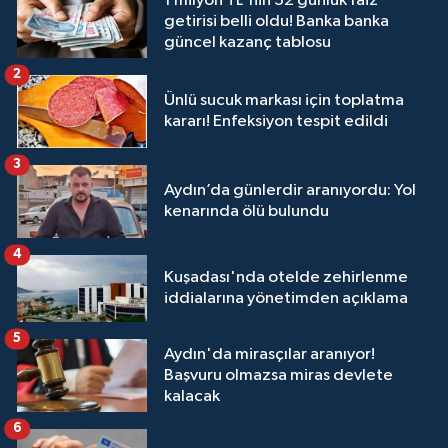
1 milyon TL'nin 32 günlük faiz
getirisi belli oldu! Banka banka
güncel kazanç tablosu
2
Ünlü sucuk markası için toplatma
kararı! Enfeksiyon tespit edildi
3
Aydın’da günlerdir aranıyordu: Yol
kenarında ölü bulundu
4
Kuşadası'nda otelde zehirlenme
iddialarına yönetimden açıklama
5
Aydın'da mirasçılar aranıyor!
Başvuru olmazsa miras devlete
kalacak
6