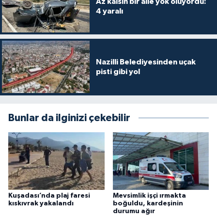
Az kalsın bir aile yok oluyordu:
4 yaralı
Nazilli Belediyesinden uçak
pisti gibi yol
Bunlar da ilginizi çekebilir
Kuşadası’nda plaj faresi
Mevsimlik işçi ırmakta
kıskıvrak yakalandı
boğuldu, kardeşinin
durumu ağır