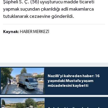
Şüpheli S. Ç. (56) uyuşturucu madde ticareti
yapmak suçundan çıkarıldığı adli makamlarca
tutuklanarak cezaevine gönderildi.
Kaynak:
HABER MERKEZİ
Nazilli’yi kahreden haber: 16
yaşındaki Mustafa yaşam
mücadelesini kaybetti