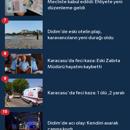
Mecliste kabul edildi: Ehliyete yeni
düzenleme geldi
7
Didim’de eski otelin plajı,
karavancıların yeni durağı oldu
8
Karacasu’da feci kaza: Eski Zabıta
Müdürü hayatını kaybetti
9
Karacasu'da feci kaza: 1 ölü ,2 yaralı
10
Didim’de acı olay: Kendini asarak
canına kıydı