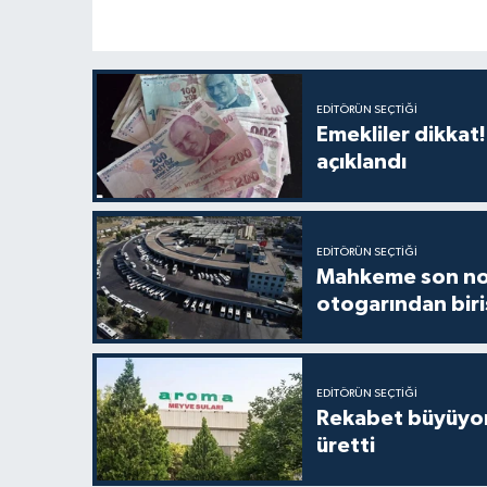
EDITÖRÜN SEÇTIĞI
Emekliler dikkat
açıklandı
EDITÖRÜN SEÇTIĞI
Mahkeme son nok
otogarından birisi
EDITÖRÜN SEÇTIĞI
Rekabet büyüyor:
üretti