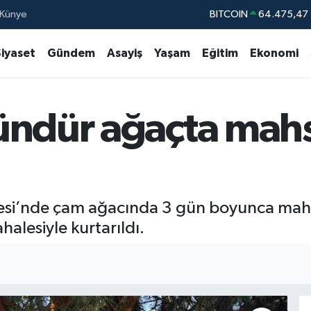
Künye
DOLAR
47,5971
EURO
55,1336
Siyaset
Gündem
Asayiş
Yaşam
Eğitim
Ekonomi
STERLİN
64,2534
GRAM ALTIN
6527.85
ündür ağaçta mahs
BİST100
13.
BITCOIN
64.475,47
llesi’nde çam ağacında 3 gün boyunca mahsu
alesiyle kurtarıldı.