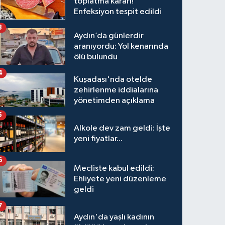
toplatma kararı!
Enfeksiyon tespit edildi
3
Aydın’da günlerdir
aranıyordu: Yol kenarında
ölü bulundu
4
Kuşadası'nda otelde
zehirlenme iddialarına
yönetimden açıklama
5
Alkole dev zam geldi: İşte
yeni fiyatlar...
6
Mecliste kabul edildi:
Ehliyete yeni düzenleme
geldi
7
Aydın'da yaşlı kadının