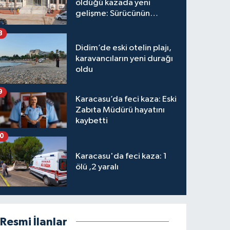
öldüğü kazada yeni
gelişme: Sürücünün
hakkında karar verildi
8
Didim’de eski otelin plajı,
karavancıların yeni durağı
oldu
9
Karacasu’da feci kaza: Eski
Zabıta Müdürü hayatını
kaybetti
10
Karacasu'da feci kaza: 1
ölü ,2 yaralı
Resmi İlanlar