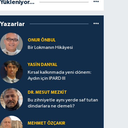
Yükleniyor...
Yazarlar
ONUR ÖNBUL
Bir Lokmanın Hikâyesi
YASIN DANYAL
Kırsal kalkınmada yeni dönem:
Aydın için IPARD III
DR. MESUT MEZKIT
Bu zihniyetle aynı yerde saf tutan
dindarlara ne demeli?
MEHMET ÖZÇAKIR