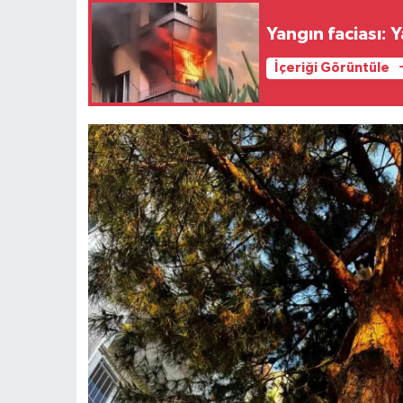
Yangın faciası: Y
İçeriği Görüntüle