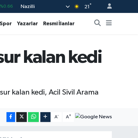
°
Nazilli
%0.05
21
%0.18
Spor
Yazarlar
Resmi İlanlar
%0.22
%0.54
ur kalan kedi
703
%0
%0.66
r kalan kedi, Acil Sivil Arama
-
+
A
A