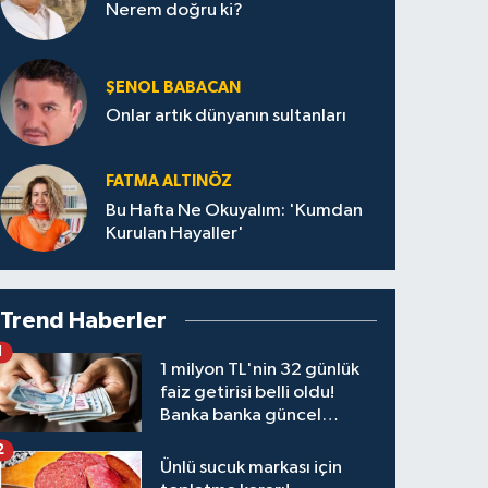
Nerem doğru ki?
ŞENOL BABACAN
Onlar artık dünyanın sultanları
FATMA ALTINÖZ
Bu Hafta Ne Okuyalım: 'Kumdan
Kurulan Hayaller'
Trend Haberler
1
1 milyon TL'nin 32 günlük
faiz getirisi belli oldu!
Banka banka güncel
kazanç tablosu
2
Ünlü sucuk markası için