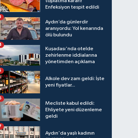
toplatma kararı!
Enfeksiyon tespit edildi
3
Aydın’da günlerdir
aranıyordu: Yol kenarında
ölü bulundu
4
Kuşadası'nda otelde
zehirlenme iddialarına
yönetimden açıklama
5
Alkole dev zam geldi: İşte
yeni fiyatlar...
6
Mecliste kabul edildi:
Ehliyete yeni düzenleme
geldi
7
Aydın'da yaşlı kadının