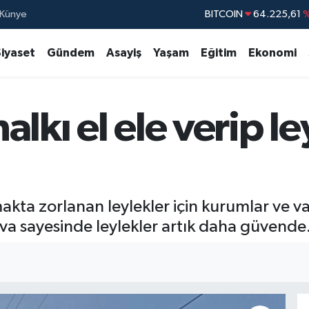
Künye
DOLAR
47,67
EURO
55,0406
%
Siyaset
Gündem
Asayiş
Yaşam
Eğitim
Ekonomi
STERLİN
64,21
GRAM ALTIN
6510.40
lkı el ele verip l
BİST100
13.79
BITCOIN
64.225,61
%
kta zorlanan leylekler için kurumlar ve va
va sayesinde leylekler artık daha güvende