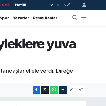
°
Nazilli
04
%0
22
-0.08
Spor
Yazarlar
Resmi İlanlar
43
%0
%0.45
eyleklere yuva
9
%70
-0.63
tandaşlar el ele verdi. Direğe
.
-
+
A
A