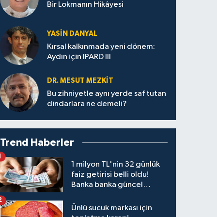
Bir Lokmanın Hikâyesi
YASIN DANYAL
Kırsal kalkınmada yeni dönem:
Aydın için IPARD III
DR. MESUT MEZKIT
Bu zihniyetle aynı yerde saf tutan
dindarlara ne demeli?
Trend Haberler
1
1 milyon TL'nin 32 günlük
faiz getirisi belli oldu!
Banka banka güncel
kazanç tablosu
2
Ünlü sucuk markası için