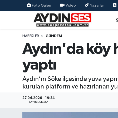
Foto Galeri
Video
Yazarlar
Asayiş
Aydın Nöbetçi Eczaneler
Gündem
Aydın Hava Durumu
HABERLER
GÜNDEM
Aydın'da köy ha
Siyaset
Aydin Namaz Vakitleri
yaptı
Ekonomi
Aydın Trafik Yoğunluk Haritası
Yaşam
Süper Lig Puan Durumu ve Fikstür
Aydın’ın Söke ilçesinde yuva yapma
kurulan platform ve hazırlanan yu
Eğitim
Tüm Manşetler
27.04.2026 - 19:34
Kültür Sanat
Son Dakika Haberleri
YAYINLANMA
Spor
Haber Arşivi