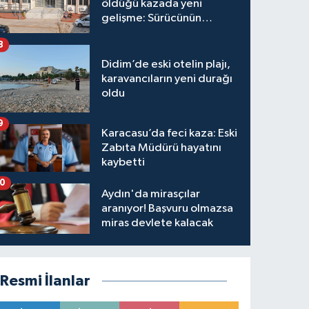
öldüğü kazada yeni
gelişme: Sürücünün
hakkında karar verildi
8
Didim’de eski otelin plajı,
karavancıların yeni durağı
oldu
9
Karacasu’da feci kaza: Eski
Zabıta Müdürü hayatını
kaybetti
10
Aydın'da mirasçılar
aranıyor! Başvuru olmazsa
miras devlete kalacak
Resmi İlanlar