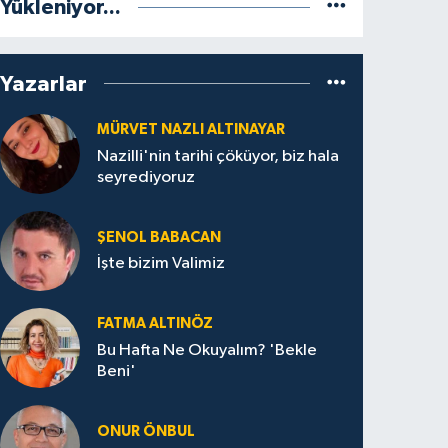
Yükleniyor...
Yazarlar
MÜRVET NAZLI ALTINAYAR
Nazilli'nin tarihi çöküyor, biz hala
seyrediyoruz
ŞENOL BABACAN
İşte bizim Valimiz
FATMA ALTINÖZ
Bu Hafta Ne Okuyalım? 'Bekle
Beni'
ONUR ÖNBUL