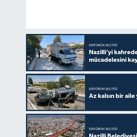
EDITÖRÜN SEÇTIĞI
Nazilli’yi kahre
mücadelesini ka
EDITÖRÜN SEÇTIĞI
Az kalsın bir aile
EDITÖRÜN SEÇTIĞI
Nazilli Belediyes