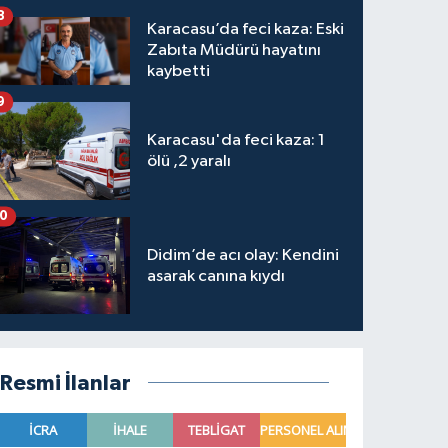
8
Karacasu’da feci kaza: Eski
Zabıta Müdürü hayatını
kaybetti
9
Karacasu'da feci kaza: 1
ölü ,2 yaralı
10
Didim’de acı olay: Kendini
asarak canına kıydı
Resmi İlanlar