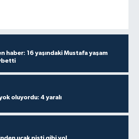
den haber: 16 yaşındaki Mustafa yaşam
ybetti
 yok oluyordu: 4 yaralı
inden uçak pisti gibi yol