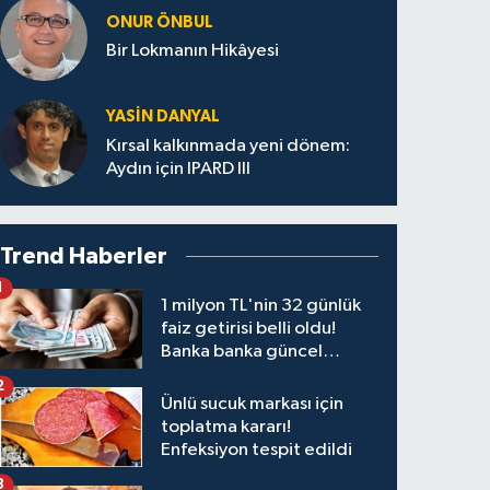
ONUR ÖNBUL
Bir Lokmanın Hikâyesi
YASIN DANYAL
Kırsal kalkınmada yeni dönem:
Aydın için IPARD III
Trend Haberler
1
1 milyon TL'nin 32 günlük
faiz getirisi belli oldu!
Banka banka güncel
kazanç tablosu
2
Ünlü sucuk markası için
toplatma kararı!
Enfeksiyon tespit edildi
3