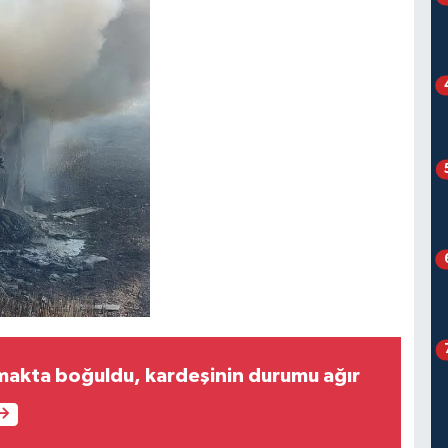
rmakta boğuldu, kardeşinin durumu ağır