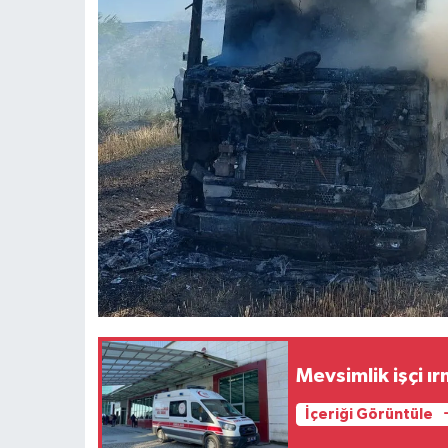
Mevsimlik işçi ı
İçeriği Görüntüle