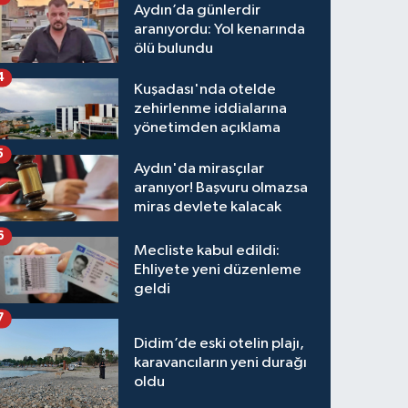
Aydın’da günlerdir
aranıyordu: Yol kenarında
ölü bulundu
4
Kuşadası'nda otelde
zehirlenme iddialarına
yönetimden açıklama
5
Aydın'da mirasçılar
aranıyor! Başvuru olmazsa
miras devlete kalacak
6
Mecliste kabul edildi:
Ehliyete yeni düzenleme
geldi
7
Didim’de eski otelin plajı,
karavancıların yeni durağı
oldu