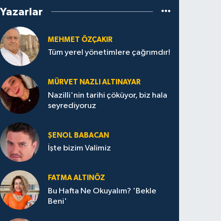
Yazarlar
MEHMET ÖZÇAKIR
Tüm yerel yönetimlere çağrımdır!
MÜRVET NAZLI ALTINAYAR
Nazilli'nin tarihi çöküyor, biz hala
seyrediyoruz
ŞENOL BABACAN
İşte bizim Valimiz
FATMA ALTINÖZ
Bu Hafta Ne Okuyalım? 'Bekle
Beni'