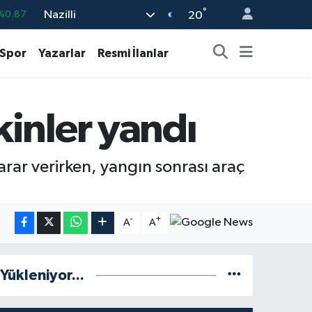
°
Nazilli
%0.18
20
%0.32
Spor
Yazarlar
Resmi İlanlar
%0.38
%0.03
inler yandı
9
%-14
%0.87
rar verirken, yangın sonrası araç
-
+
A
A
Yükleniyor...