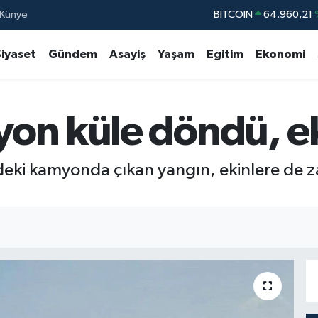
Künye
DOLAR
47,7436
EURO
55,2510
Siyaset
Gündem
Asayiş
Yaşam
Eğitim
Ekonomi
STERLİN
64,4811
GRAM ALTIN
6660.55
on küle döndü, ek
BİST100
13.77
BITCOIN
64.960,21
deki kamyonda çıkan yangın, ekinlere de za