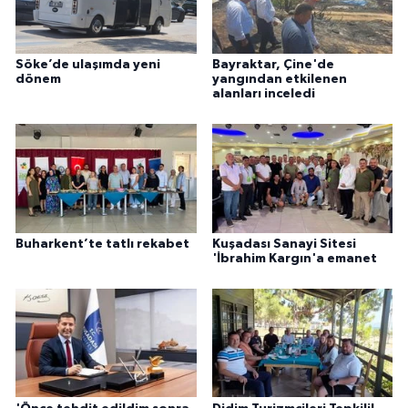
Söke’de ulaşımda yeni
Bayraktar, Çine'de
dönem
yangından etkilenen
alanları inceledi
Buharkent’te tatlı rekabet
Kuşadası Sanayi Sitesi
'İbrahim Kargın'a emanet