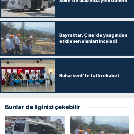
Söke’de ulaşımda yeni dönem
Bayraktar, Çine'de yangından
etkilenen alanları inceledi
Buharkent’te tatlı rekabet
Bunlar da ilginizi çekebilir