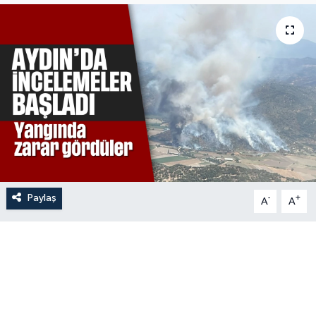
Paylaş
-
+
A
A