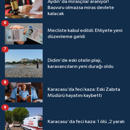
Aydın'da mirasçılar aranıyor!
Başvuru olmazsa miras devlete
kalacak
6
Mecliste kabul edildi: Ehliyete yeni
düzenleme geldi
7
Didim’de eski otelin plajı,
karavancıların yeni durağı oldu
8
Karacasu’da feci kaza: Eski Zabıta
Müdürü hayatını kaybetti
9
Karacasu'da feci kaza: 1 ölü ,2 yaralı