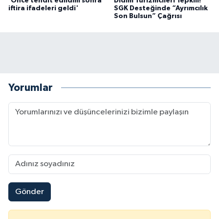
'Önce tehdit edildim sonra
Didim Turizmcileri Tepkili!
iftira ifadeleri geldi'
SGK Desteğinde “Ayrımcılık
Son Bulsun” Çağrısı
Yorumlar
Gönder