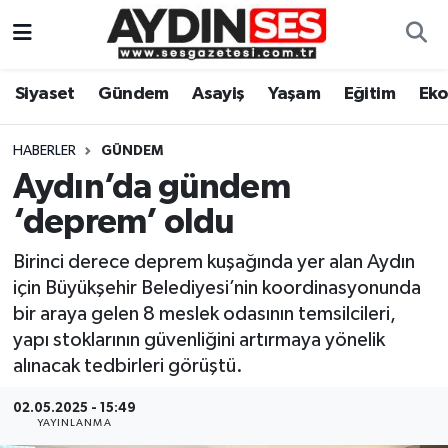
Asayiş
Aydın Nöbetçi Eczaneler
Siyaset
Gündem
Asayiş
Yaşam
Eğitim
Ek
Gündem
Aydın Hava Durumu
HABERLER
GÜNDEM
Siyaset
Aydin Namaz Vakitleri
Aydın’da gündem
‘deprem’ oldu
Ekonomi
Aydın Trafik Yoğunluk Haritası
Birinci derece deprem kuşağında yer alan Aydın
Yaşam
Süper Lig Puan Durumu ve Fikstür
için Büyükşehir Belediyesi’nin koordinasyonunda
bir araya gelen 8 meslek odasının temsilcileri,
Eğitim
Tüm Manşetler
yapı stoklarının güvenliğini artırmaya yönelik
alınacak tedbirleri görüştü.
Kültür Sanat
Son Dakika Haberleri
02.05.2025 - 15:49
YAYINLANMA
Spor
Haber Arşivi