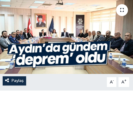
Paylaş
-
+
A
A