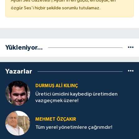
Aydın Ses Gazetesi | Aydın'ın en güçlü, en büyük, en
özgür Ses'i hiçbir şekilde sorumlu tutulamaz.
Yükleniyor...
Yazarlar
DURMUŞ ALI KILINÇ
Üretici ümidini kaybedip üretimden
vazgeçmek üzere!
MEHMET ÖZÇAKIR
Tüm yerel yönetimlere çağrımdır!