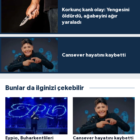
Korkunç kanlı olay: Yengesini
öldürdü, ağabeyini ağır
yaraladı
Cansever hayatını kaybetti
Bunlar da ilginizi çekebilir
Eypio, Buharkentlileri
Cansever hayatını kaybetti