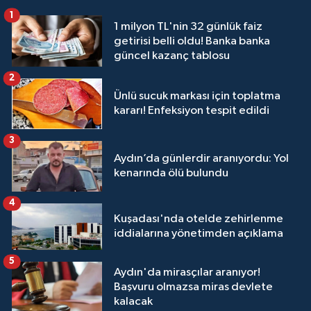
1
1 milyon TL'nin 32 günlük faiz
getirisi belli oldu! Banka banka
güncel kazanç tablosu
2
Ünlü sucuk markası için toplatma
kararı! Enfeksiyon tespit edildi
3
Aydın’da günlerdir aranıyordu: Yol
kenarında ölü bulundu
4
Kuşadası'nda otelde zehirlenme
iddialarına yönetimden açıklama
5
Aydın'da mirasçılar aranıyor!
Başvuru olmazsa miras devlete
kalacak