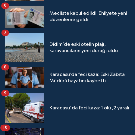
6
Mecliste kabul edildi: Ehliyete yeni
düzenleme geldi
7
Didim’de eski otelin plajı,
karavancıların yeni durağı oldu
8
Karacasu’da feci kaza: Eski Zabıta
Müdürü hayatını kaybetti
9
Karacasu'da feci kaza: 1 ölü ,2 yaralı
10