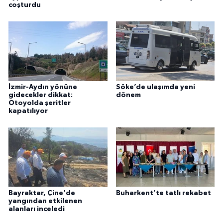
coşturdu
İzmir-Aydın yönüne
Söke’de ulaşımda yeni
gidecekler dikkat:
dönem
Otoyolda şeritler
kapatılıyor
Bayraktar, Çine'de
Buharkent’te tatlı rekabet
yangından etkilenen
alanları inceledi