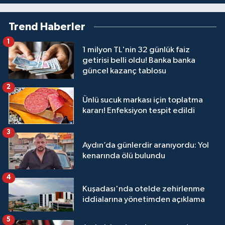
Trend Haberler
1
1 milyon TL'nin 32 günlük faiz
getirisi belli oldu! Banka banka
güncel kazanç tablosu
2
Ünlü sucuk markası için toplatma
kararı! Enfeksiyon tespit edildi
3
Aydın’da günlerdir aranıyordu: Yol
kenarında ölü bulundu
4
Kuşadası'nda otelde zehirlenme
iddialarına yönetimden açıklama
5