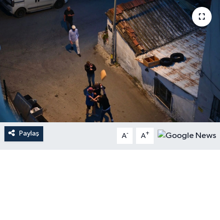
Paylaş
-
+
A
A