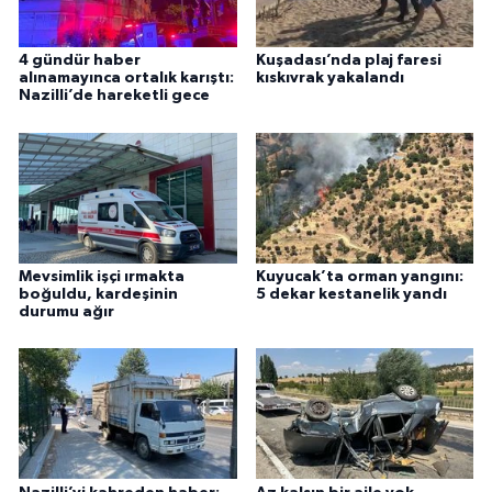
4 gündür haber
Kuşadası’nda plaj faresi
alınamayınca ortalık karıştı:
kıskıvrak yakalandı
Nazilli’de hareketli gece
Mevsimlik işçi ırmakta
Kuyucak’ta orman yangını:
boğuldu, kardeşinin
5 dekar kestanelik yandı
durumu ağır