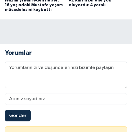
Nazilli’yi kahreden haber:
Az kalsın bir aile yok
16 yaşındaki Mustafa yaşam
oluyordu: 4 yaralı
mücadelesini kaybetti
Yorumlar
Gönder