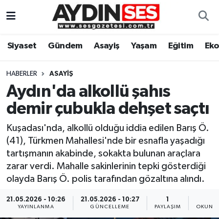
Asayiş
Aydın Nöbetçi Eczaneler
Siyaset
Gündem
Asayiş
Yaşam
Eğitim
Ek
Gündem
Aydın Hava Durumu
HABERLER
ASAYIŞ
Siyaset
Aydin Namaz Vakitleri
Aydın'da alkollü şahıs
demir çubukla dehşet saçtı
Ekonomi
Aydın Trafik Yoğunluk Haritası
Kuşadası'nda, alkollü olduğu iddia edilen Barış Ö.
Yaşam
Süper Lig Puan Durumu ve Fikstür
(41), Türkmen Mahallesi'nde bir esnafla yaşadığı
tartışmanın akabinde, sokakta bulunan araçlara
Eğitim
Tüm Manşetler
zarar verdi. Mahalle sakinlerinin tepki gösterdiği
olayda Barış Ö. polis tarafından gözaltına alındı.
Kültür Sanat
Son Dakika Haberleri
21.05.2026 - 10:26
21.05.2026 - 10:27
1
1
YAYINLANMA
GÜNCELLEME
PAYLAŞIM
OKUNMA
Spor
Haber Arşivi