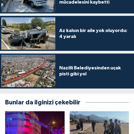
mücadelesini kaybetti
Az kalsın bir aile yok oluyordu:
4 yaralı
Nazilli Belediyesinden uçak
pisti gibi yol
Bunlar da ilginizi çekebilir