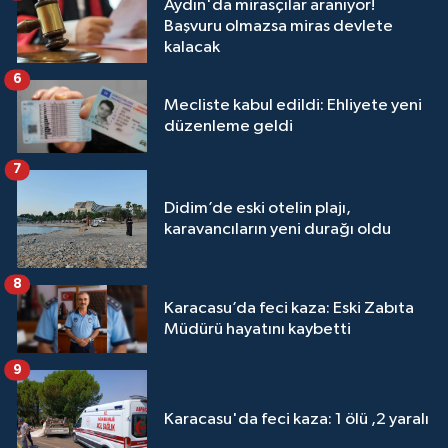
Aydın'da mirasçılar aranıyor!
Başvuru olmazsa miras devlete
kalacak
6
Mecliste kabul edildi: Ehliyete yeni
düzenleme geldi
7
Didim’de eski otelin plajı,
karavancıların yeni durağı oldu
8
Karacasu’da feci kaza: Eski Zabıta
Müdürü hayatını kaybetti
9
Karacasu'da feci kaza: 1 ölü ,2 yaralı