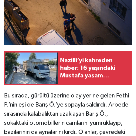
Nazilli’yi kahreden
haber: 16 yaşındaki
Mustafa yaşam
mücadelesini kaybetti
Bu sırada, gürültü üzerine olay yerine gelen Fethi
P.’nin eşi de Barış Ö.’ye sopayla saldırdı. Arbede
sırasında kalabalıktan uzaklaşan Barış Ö.,
sokaktaki otomobillerin camlarını yumruklayıp,
bazılarının da aynalarını kırdı. O anlar, çevredeki