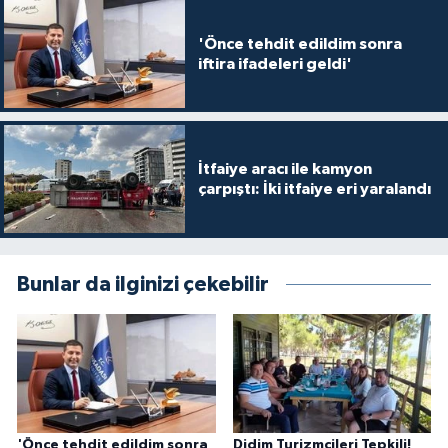
'Önce tehdit edildim sonra
iftira ifadeleri geldi'
İtfaiye aracı ile kamyon
çarpıştı: İki itfaiye eri yaralandı
Bunlar da ilginizi çekebilir
'Önce tehdit edildim sonra
Didim Turizmcileri Tepkili!