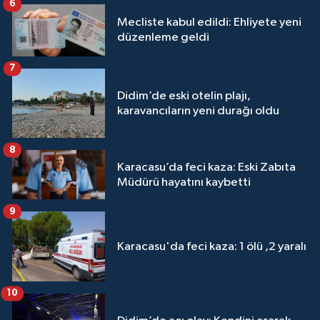
6
Mecliste kabul edildi: Ehliyete yeni
düzenleme geldi
7
Didim’de eski otelin plajı,
karavancıların yeni durağı oldu
8
Karacasu’da feci kaza: Eski Zabıta
Müdürü hayatını kaybetti
9
Karacasu'da feci kaza: 1 ölü ,2 yaralı
10