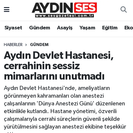
Asayiş
Aydın Nöbetçi Eczaneler
Siyaset
Gündem
Asayiş
Yaşam
Eğitim
Ek
Gündem
Aydın Hava Durumu
HABERLER
GÜNDEM
Siyaset
Aydin Namaz Vakitleri
Aydın Devlet Hastanesi,
cerrahinin sessiz
Ekonomi
Aydın Trafik Yoğunluk Haritası
mimarlarını unutmadı
Yaşam
Süper Lig Puan Durumu ve Fikstür
Aydın Devlet Hastanesi'nde, ameliyatların
görünmeyen kahramanları olan anestezi
Eğitim
Tüm Manşetler
çalışanlarının 'Dünya Anestezi Günü' düzenlenen
etkinlikle kutlandı. Hastane yönetimi, özverili
Kültür Sanat
Son Dakika Haberleri
çalışmalarıyla cerrahi süreçlerin güvenli şekilde
yürütülmesini sağlayan anestezi ekibine teşekkür
Spor
Haber Arşivi