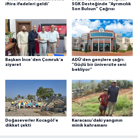
iftira ifadeleri geldi'
SGK Desteğinde “Ayrımcılık
Son Bulsun” Çağrısı
Başkan İnce'den Çomruk'a
ADÜ’den gençlere çağrı:
ziyaret
"Güçlü bir üniversite seni
bekliyor"
Doğaseverler Kocagöl’e
Karacasu’daki yangının
dikkat çekti
minik kahramanı