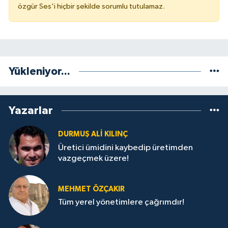
özgür Ses'i hiçbir şekilde sorumlu tutulamaz.
Yükleniyor...
Yazarlar
DURMUŞ ALI KILINÇ
Üretici ümidini kaybedip üretimden
vazgeçmek üzere!
MEHMET ÖZÇAKIR
Tüm yerel yönetimlere çağrımdır!