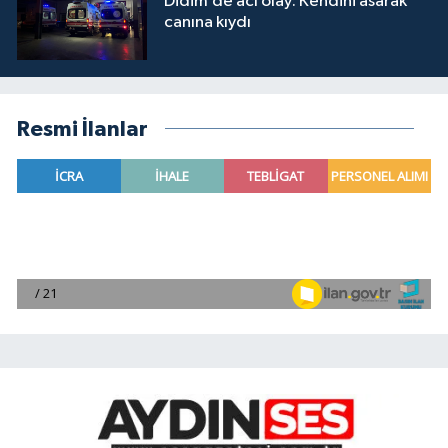
Didim’de acı olay: Kendini asarak
canına kıydı
Resmi İlanlar