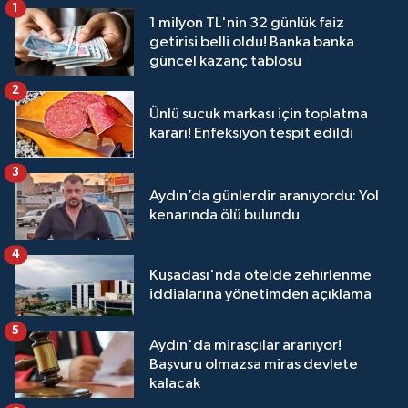
1
1 milyon TL'nin 32 günlük faiz
getirisi belli oldu! Banka banka
güncel kazanç tablosu
2
Ünlü sucuk markası için toplatma
kararı! Enfeksiyon tespit edildi
3
Aydın’da günlerdir aranıyordu: Yol
kenarında ölü bulundu
4
Kuşadası'nda otelde zehirlenme
iddialarına yönetimden açıklama
5
Aydın'da mirasçılar aranıyor!
Başvuru olmazsa miras devlete
kalacak