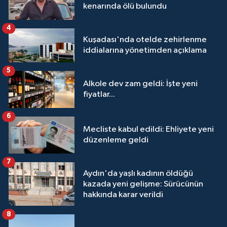
kenarında ölü bulundu
4
Kuşadası'nda otelde zehirlenme
iddialarına yönetimden açıklama
5
Alkole dev zam geldi: İşte yeni
fiyatlar...
6
Mecliste kabul edildi: Ehliyete yeni
düzenleme geldi
7
Aydın'da yaşlı kadının öldüğü
kazada yeni gelişme: Sürücünün
hakkında karar verildi
8