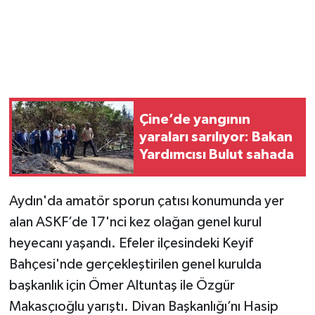
Çine’de yangının
yaraları sarılıyor: Bakan
Yardımcısı Bulut sahada
Aydın'da amatör sporun çatısı konumunda yer
alan ASKF’de 17'nci kez olağan genel kurul
heyecanı yaşandı. Efeler ilçesindeki Keyif
Bahçesi'nde gerçekleştirilen genel kurulda
başkanlık için Ömer Altuntaş ile Özgür
Makasçıoğlu yarıştı. Divan Başkanlığı’nı Hasip