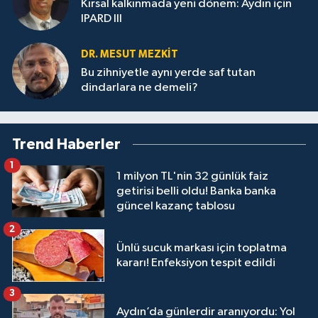
Kırsal kalkınmada yeni dönem: Aydın için
IPARD III
DR. MESUT MEZKIT
Bu zihniyetle aynı yerde saf tutan
dindarlara ne demeli?
Trend Haberler
1
1 milyon TL'nin 32 günlük faiz
getirisi belli oldu! Banka banka
güncel kazanç tablosu
2
Ünlü sucuk markası için toplatma
kararı! Enfeksiyon tespit edildi
3
Aydın’da günlerdir aranıyordu: Yol