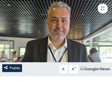
Paylaş
-
+
A
A