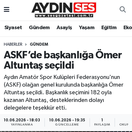
Asayiş
Aydın Nöbetçi Eczaneler
Siyaset
Gündem
Asayiş
Yaşam
Eğitim
Ek
Gündem
Aydın Hava Durumu
HABERLER
GÜNDEM
Siyaset
Aydin Namaz Vakitleri
ASKF’de başkanlığa Ömer
Altuntaş seçildi
Ekonomi
Aydın Trafik Yoğunluk Haritası
Aydın Amatör Spor Kulüpleri Federasyonu'nun
Yaşam
Süper Lig Puan Durumu ve Fikstür
(ASKF) olağan genel kurulunda başkanlığa Ömer
Altuntaş seçildi. Başkanlık seçimini 182 oyla
Eğitim
Tüm Manşetler
kazanan Altuntaş, desteklerinden dolayı
delegelere teşekkür etti.
Kültür Sanat
Son Dakika Haberleri
10.06.2026 - 18:03
10.06.2026 - 19:35
1
2
YAYINLANMA
GÜNCELLEME
PAYLAŞIM
OKUNM
Spor
Haber Arşivi