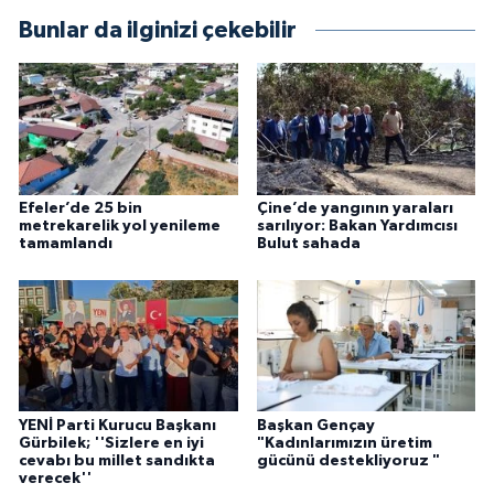
Bunlar da ilginizi çekebilir
Efeler’de 25 bin
Çine’de yangının yaraları
metrekarelik yol yenileme
sarılıyor: Bakan Yardımcısı
tamamlandı
Bulut sahada
YENİ Parti Kurucu Başkanı
Başkan Gençay
Gürbilek; ''Sizlere en iyi
"Kadınlarımızın üretim
cevabı bu millet sandıkta
gücünü destekliyoruz "
verecek''