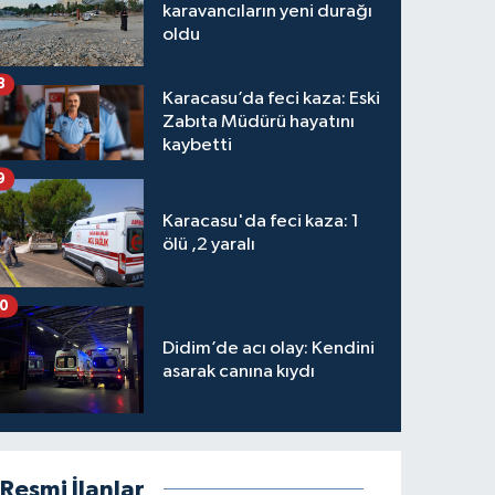
karavancıların yeni durağı
oldu
8
Karacasu’da feci kaza: Eski
Zabıta Müdürü hayatını
kaybetti
9
Karacasu'da feci kaza: 1
ölü ,2 yaralı
10
Didim’de acı olay: Kendini
asarak canına kıydı
Resmi İlanlar