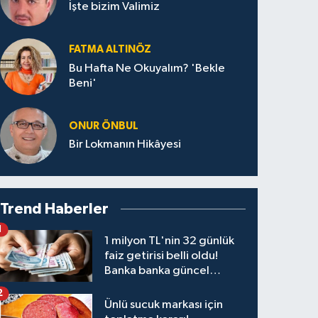
İşte bizim Valimiz
FATMA ALTINÖZ
Bu Hafta Ne Okuyalım? 'Bekle
Beni'
ONUR ÖNBUL
Bir Lokmanın Hikâyesi
Trend Haberler
1
1 milyon TL'nin 32 günlük
faiz getirisi belli oldu!
Banka banka güncel
kazanç tablosu
2
Ünlü sucuk markası için