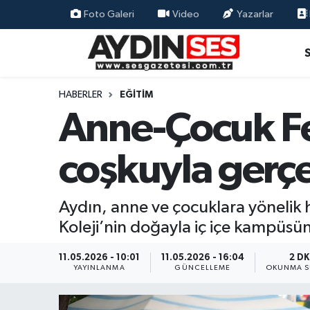
Foto Galeri
Video
Yazarlar
Asayiş
Aydın Nöbetçi Eczaneler
Gündem
Aydın Hava Durumu
HABERLER
EĞITIM
Anne-Çocuk Fes
Siyaset
Aydin Namaz Vakitleri
coşkuyla gerçe
Ekonomi
Aydın Trafik Yoğunluk Haritası
Yaşam
Süper Lig Puan Durumu ve Fikstür
Aydın, anne ve çocuklara yönelik h
Koleji’nin doğayla iç içe kampüsün
Eğitim
Tüm Manşetler
11.05.2026 - 10:01
11.05.2026 - 16:04
2 DK
Kültür Sanat
Son Dakika Haberleri
YAYINLANMA
GÜNCELLEME
OKUNMA S
Spor
Haber Arşivi