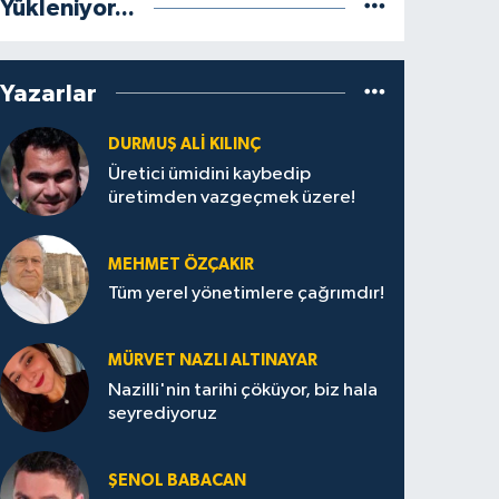
Yükleniyor...
Yazarlar
DURMUŞ ALI KILINÇ
Üretici ümidini kaybedip
üretimden vazgeçmek üzere!
MEHMET ÖZÇAKIR
Tüm yerel yönetimlere çağrımdır!
MÜRVET NAZLI ALTINAYAR
Nazilli'nin tarihi çöküyor, biz hala
seyrediyoruz
ŞENOL BABACAN