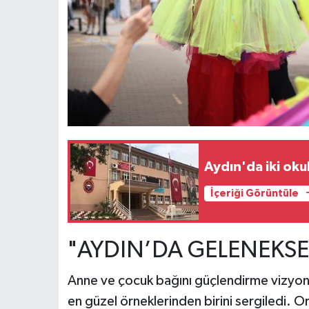
Aydın'da iki okul
İçeriği Görüntüle
"AYDIN’DA GELENEKSE
Anne ve çocuk bağını güçlendirme vizyonu
en güzel örneklerinden birini sergiledi. 