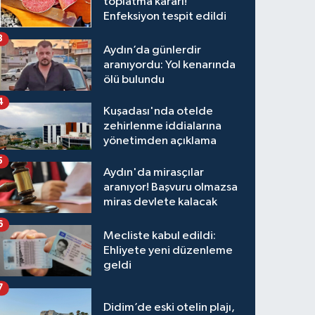
toplatma kararı!
Enfeksiyon tespit edildi
3
Aydın’da günlerdir
aranıyordu: Yol kenarında
ölü bulundu
4
Kuşadası'nda otelde
zehirlenme iddialarına
yönetimden açıklama
5
Aydın'da mirasçılar
aranıyor! Başvuru olmazsa
miras devlete kalacak
6
Mecliste kabul edildi:
Ehliyete yeni düzenleme
geldi
7
Didim’de eski otelin plajı,