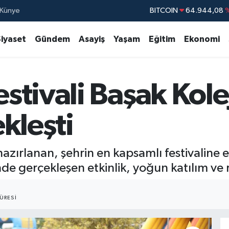
Künye
DOLAR
47,7436
EURO
55,2510
Siyaset
Gündem
Asayiş
Yaşam
Eğitim
Ekonomi
STERLİN
64,4811
GRAM ALTIN
6660.55
tivali Başak Kole
BİST100
13.779
BITCOIN
64.944,08
%
kleşti
azırlanan, şehrin en kapsamlı festivaline e
de gerçekleşen etkinlik, yoğun katılım ve r
ÜRESI