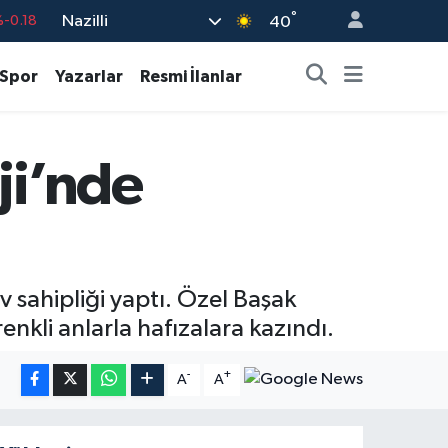
°
Nazilli
%0.18
40
%0.32
Spor
Yazarlar
Resmi İlanlar
%0.38
%0.03
ji’nde
%-14
-0.18
v sahipliği yaptı. Özel Başak
enkli anlarla hafızalara kazındı.
-
+
A
A