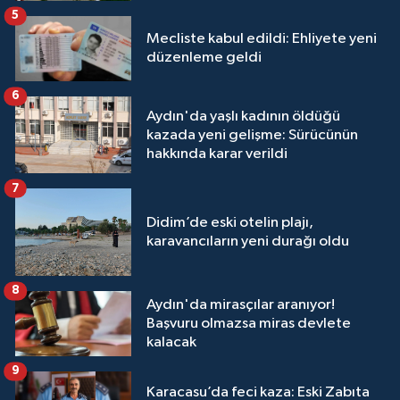
5
Mecliste kabul edildi: Ehliyete yeni
düzenleme geldi
6
Aydın'da yaşlı kadının öldüğü
kazada yeni gelişme: Sürücünün
hakkında karar verildi
7
Didim’de eski otelin plajı,
karavancıların yeni durağı oldu
8
Aydın'da mirasçılar aranıyor!
Başvuru olmazsa miras devlete
kalacak
9
Karacasu’da feci kaza: Eski Zabıta