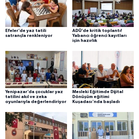
Efeler’de yaz tatili
ADÜ’de kritik toplantı!
satrançla renkleniyor
Yabancı öğrenci kayıtları
için hazırlık
Yenipazar’da çocuklar yaz
Mesleki Eğitimde Dijital
tatilini akıl ve zeka
Dönüşüm eğitimi
oyunlarıyla değerlendiriyor
Kuşadası'nda başladı