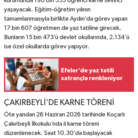
kurumunda 190 bin 553 öğrenci karne sevinci
yaşayacak. Eğitim-öğretim yılının
tamamlanmasıyla birlikte Aydın’da görev yapan
17 bin 607 öğretmen de yaz tatiline girecek.
Bunların 15 bin 473’ü devlet okullarında, 2.134’ü
ise özel okullarda görev yapıyor.
Efeler’de yaz tatili
satrançla renkleniyor
ÇAKIRBEYLİ’DE KARNE TÖRENİ
Öte yandan 26 Haziran 2026 tarihinde Koçarlı
Çakırbeyli İlkokulu’nda il karne töreni
düzenlenecek. Saat 10.30’da başlayacak