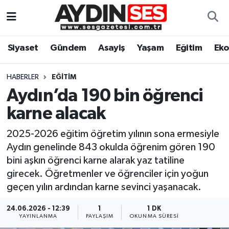
Asayiş
Aydın Nöbetçi Eczaneler
Siyaset
Gündem
Asayiş
Yaşam
Eğitim
Ek
Gündem
Aydın Hava Durumu
HABERLER
EĞITIM
Siyaset
Aydin Namaz Vakitleri
Aydın’da 190 bin öğrenci
karne alacak
Ekonomi
Aydın Trafik Yoğunluk Haritası
2025-2026 eğitim öğretim yılının sona ermesiyle
Yaşam
Süper Lig Puan Durumu ve Fikstür
Aydın genelinde 843 okulda öğrenim gören 190
bini aşkın öğrenci karne alarak yaz tatiline
Eğitim
Tüm Manşetler
girecek. Öğretmenler ve öğrenciler için yoğun
geçen yılın ardından karne sevinci yaşanacak.
Kültür Sanat
Son Dakika Haberleri
24.06.2026 - 12:39
1
1 DK
YAYINLANMA
PAYLAŞIM
OKUNMA SÜRESI
Spor
Haber Arşivi