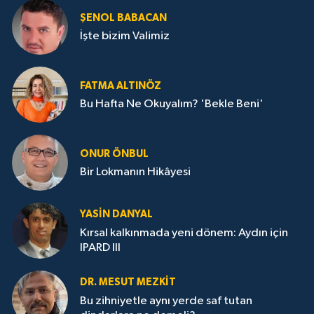
ŞENOL BABACAN
İşte bizim Valimiz
FATMA ALTINÖZ
Bu Hafta Ne Okuyalım? 'Bekle Beni'
ONUR ÖNBUL
Bir Lokmanın Hikâyesi
YASIN DANYAL
Kırsal kalkınmada yeni dönem: Aydın için
IPARD III
DR. MESUT MEZKIT
Bu zihniyetle aynı yerde saf tutan