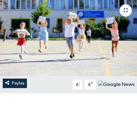
Paylaş
-
+
A
A