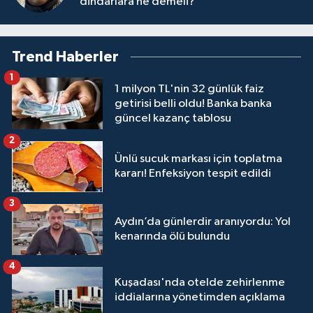
dindarlara ne demeli?
Trend Haberler
1
1 milyon TL'nin 32 günlük faiz
getirisi belli oldu! Banka banka
güncel kazanç tablosu
2
Ünlü sucuk markası için toplatma
kararı! Enfeksiyon tespit edildi
3
Aydın’da günlerdir aranıyordu: Yol
kenarında ölü bulundu
4
Kuşadası'nda otelde zehirlenme
iddialarına yönetimden açıklama