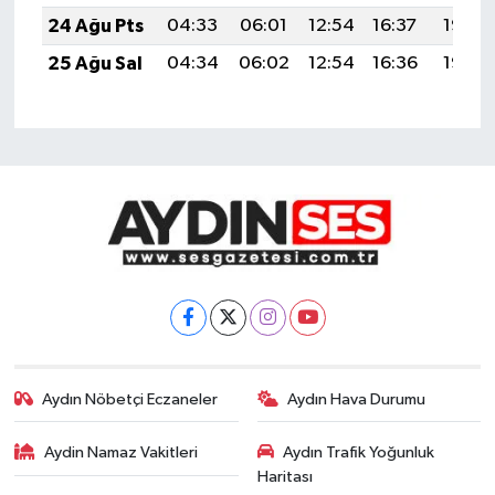
24 Ağu Pts
04:33
06:01
12:54
16:37
19:36
25 Ağu Sal
04:34
06:02
12:54
16:36
19:35
Aydın Nöbetçi Eczaneler
Aydın Hava Durumu
Aydin Namaz Vakitleri
Aydın Trafik Yoğunluk
Haritası