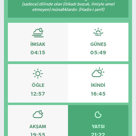
(sadece) dilinde olan (itikadı bozuk, ilmiyle amel
etmeyen) münafıklardır. (Hadis-i şerif)
İMSAK
GÜNEŞ
04:15
05:49
ÖĞLE
İKINDI
12:57
16:45
AKŞAM
YATSI
19:55
21:22