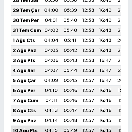
28 Tem Sal
03:58
05:38
12:58
16:49
20:08
29 Tem Çar
04:00
05:39
12:58
16:49
20:07
30 Tem Per
04:01
05:40
12:58
16:49
20:06
31 Tem Cum
04:02
05:40
12:58
16:48
20:05
1 Ağu Cts
04:04
05:41
12:58
16:48
20:04
2 Ağu Paz
04:05
05:42
12:58
16:48
20:03
3 Ağu Pts
04:06
05:43
12:58
16:47
20:02
4 Ağu Sal
04:07
05:44
12:58
16:47
20:01
5 Ağu Çar
04:09
05:45
12:57
16:47
20:00
6 Ağu Per
04:10
05:46
12:57
16:46
19:59
7 Ağu Cum
04:11
05:46
12:57
16:46
19:58
8 Ağu Cts
04:13
05:47
12:57
16:46
19:57
9 Ağu Paz
04:14
05:48
12:57
16:45
19:56
10 Ağu Pts
04:15
05:49
12:57
16:45
19:55