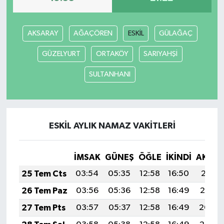
AKSARAY
AĞAÇÖREN
ESKİL
GÜLAĞAÇ
GÜZELYURT
ORTAKÖY
SARIYAHŞİ
SULTANHANI
ESKİL AYLIK NAMAZ VAKITLERI
İMSAK
GÜNEŞ
ÖĞLE
İKINDI
AKŞA
25 Tem Cts
03:54
05:35
12:58
16:50
20:11
26 Tem Paz
03:56
05:36
12:58
16:49
20:10
27 Tem Pts
03:57
05:37
12:58
16:49
20:09