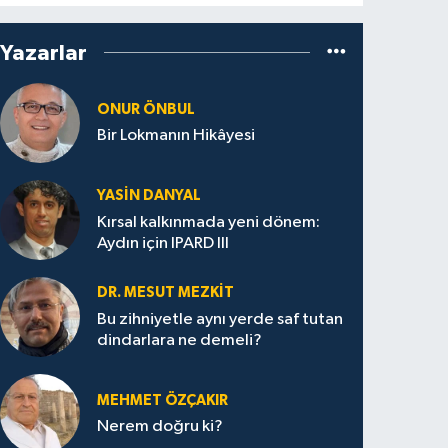
Yazarlar
ONUR ÖNBUL
Bir Lokmanın Hikâyesi
YASIN DANYAL
Kırsal kalkınmada yeni dönem:
Aydın için IPARD III
DR. MESUT MEZKIT
Bu zihniyetle aynı yerde saf tutan
dindarlara ne demeli?
MEHMET ÖZÇAKIR
Nerem doğru ki?