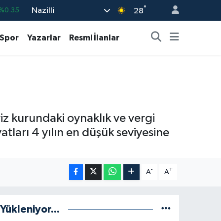
°
Nazilli
%0.35
28
0
%0.1
Spor
Yazarlar
Resmi İlanlar
%0.29
%0.29
%3.06
7
%-30
viz kurundaki oynaklık ve vergi
atları 4 yılın en düşük seviyesine
-
+
A
A
Yükleniyor...