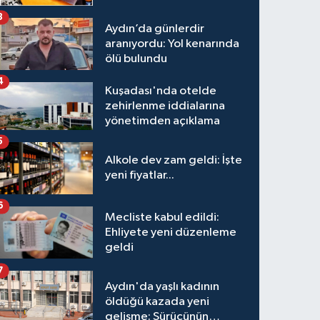
3
Aydın’da günlerdir
aranıyordu: Yol kenarında
ölü bulundu
4
Kuşadası'nda otelde
zehirlenme iddialarına
yönetimden açıklama
5
Alkole dev zam geldi: İşte
yeni fiyatlar...
6
Mecliste kabul edildi:
Ehliyete yeni düzenleme
geldi
7
Aydın'da yaşlı kadının
öldüğü kazada yeni
gelişme: Sürücünün