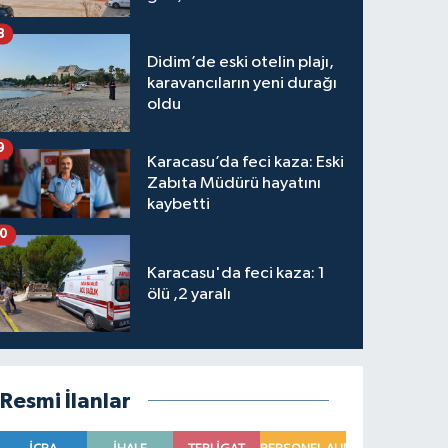
hakkında karar verildi
8
Didim’de eski otelin plajı,
karavancıların yeni durağı
oldu
9
Karacasu’da feci kaza: Eski
Zabıta Müdürü hayatını
kaybetti
10
Karacasu'da feci kaza: 1
ölü ,2 yaralı
Resmi İlanlar