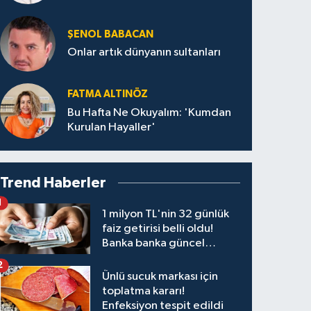
ŞENOL BABACAN
Onlar artık dünyanın sultanları
FATMA ALTINÖZ
Bu Hafta Ne Okuyalım: 'Kumdan
Kurulan Hayaller'
Trend Haberler
1
1 milyon TL'nin 32 günlük
faiz getirisi belli oldu!
Banka banka güncel
kazanç tablosu
2
Ünlü sucuk markası için
toplatma kararı!
Enfeksiyon tespit edildi