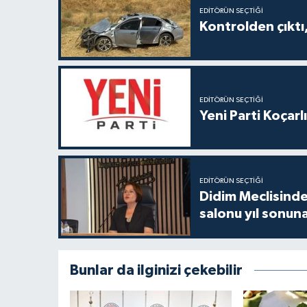
EDITÖRÜN SEÇTIĞI
Kontrolden çıktı, 
EDITÖRÜN SEÇTIĞI
Yeni Parti Koçar
EDITÖRÜN SEÇTIĞI
Didim Meclisinde
salonu yıl sonun
Bunlar da ilginizi çekebilir