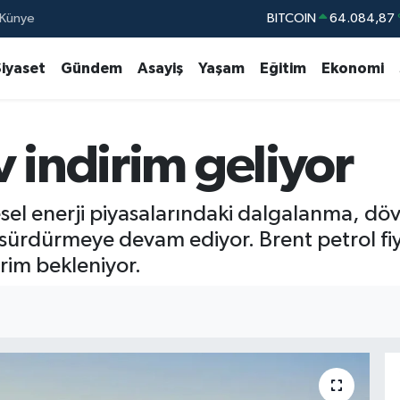
Künye
BITCOIN
64.084,87
DOLAR
47,576
Siyaset
Gündem
Asayiş
Yaşam
Eğitim
Ekonomi
EURO
55,0126
STERLİN
64,1794
 indirim geliyor
GRAM ALTIN
6422.94
BİST100
13.64
resel enerji piyasalarındaki dalgalanma, dö
ni sürdürmeye devam ediyor. Brent petrol fiy
irim bekleniyor.