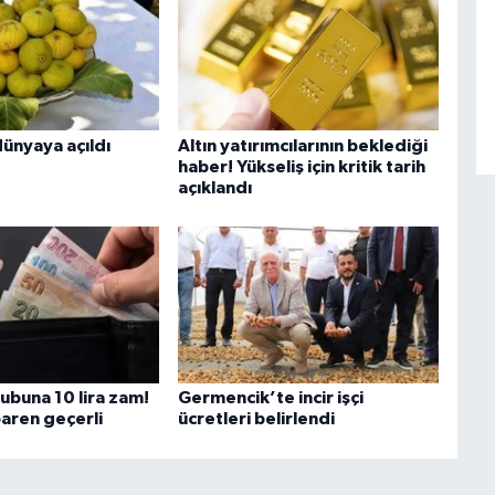
 dünyaya açıldı
Altın yatırımcılarının beklediği
haber! Yükseliş için kritik tarih
açıklandı
rubuna 10 lira zam!
Germencik’te incir işçi
baren geçerli
ücretleri belirlendi