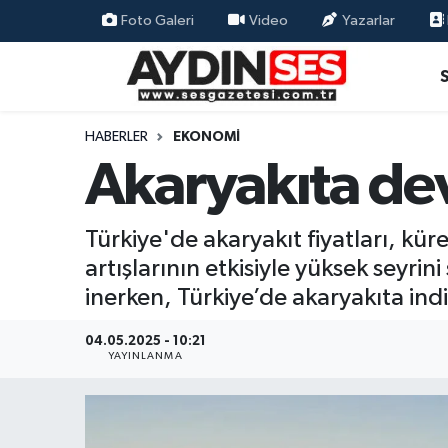
Foto Galeri
Video
Yazarlar
Asayiş
Aydın Nöbetçi Eczaneler
Gündem
Aydın Hava Durumu
HABERLER
EKONOMI
Akaryakıta dev
Siyaset
Aydin Namaz Vakitleri
Ekonomi
Aydın Trafik Yoğunluk Haritası
Türkiye'de akaryakıt fiyatları, kü
artışlarının etkisiyle yüksek seyri
Yaşam
Süper Lig Puan Durumu ve Fikstür
inerken, Türkiye’de akaryakıta ind
Eğitim
Tüm Manşetler
04.05.2025 - 10:21
YAYINLANMA
Kültür Sanat
Son Dakika Haberleri
Spor
Haber Arşivi