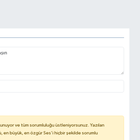
lunuyor ve tüm sorumluluğu üstleniyorsunuz. Yazılan
, en büyük, en özgür Ses'i hiçbir şekilde sorumlu