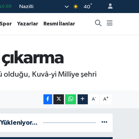
°
Nazilli
%0.06
40
%0.02
Spor
Yazarlar
Resmi İlanlar
%0.2
%0.32
e çıkarma
8
%48
%0.69
olduğu, Kuvâ-yi Milliye şehri
-
+
A
A
Yükleniyor...