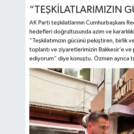
“TEŞKİLATLARIMIZIN G
AK Parti teşkilatlarının Cumhurbaşkanı Re
hedefleri doğrultusunda azim ve kararlıl
“Teşkilatımızın gücünü pekiştiren, birlik 
toplantı ve ziyaretlerimizin Balıkesir’e ve
ediyorum” diye konuştu. Özmen ayrıca tüm t