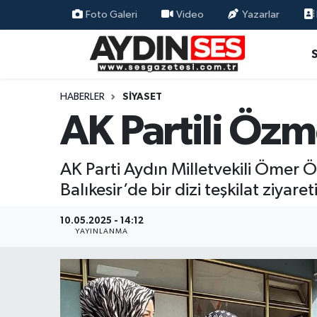
Foto Galeri
Video
Yazarlar
Asayiş
Aydın Nöbetçi Eczaneler
Gündem
Aydın Hava Durumu
HABERLER
SIYASET
AK Partili Özm
Siyaset
Aydin Namaz Vakitleri
Ekonomi
Aydın Trafik Yoğunluk Haritası
AK Parti Aydın Milletvekili Ömer 
Balıkesir’de bir dizi teşkilat ziyar
Yaşam
Süper Lig Puan Durumu ve Fikstür
10.05.2025 - 14:12
Eğitim
Tüm Manşetler
YAYINLANMA
Kültür Sanat
Son Dakika Haberleri
Spor
Haber Arşivi