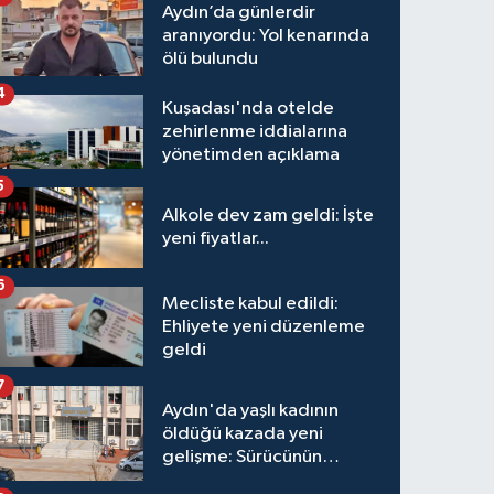
Aydın’da günlerdir
aranıyordu: Yol kenarında
ölü bulundu
4
Kuşadası'nda otelde
zehirlenme iddialarına
yönetimden açıklama
5
Alkole dev zam geldi: İşte
yeni fiyatlar...
6
Mecliste kabul edildi:
Ehliyete yeni düzenleme
geldi
7
Aydın'da yaşlı kadının
öldüğü kazada yeni
gelişme: Sürücünün
hakkında karar verildi