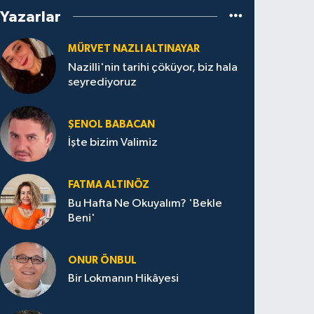
Yazarlar
MÜRVET NAZLI ALTINAYAR
Nazilli'nin tarihi çöküyor, biz hala
seyrediyoruz
ŞENOL BABACAN
İşte bizim Valimiz
FATMA ALTINÖZ
Bu Hafta Ne Okuyalım? 'Bekle
Beni'
ONUR ÖNBUL
Bir Lokmanın Hikâyesi