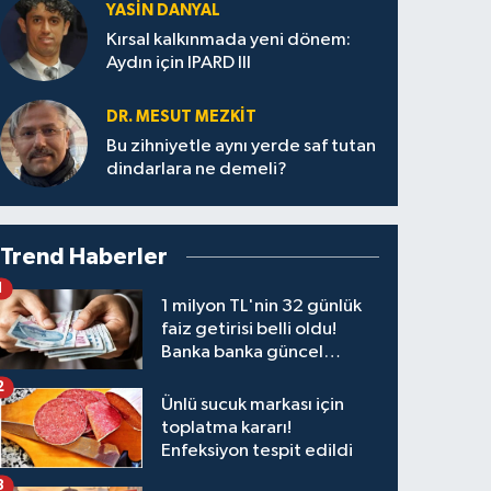
YASIN DANYAL
Kırsal kalkınmada yeni dönem:
Aydın için IPARD III
DR. MESUT MEZKIT
Bu zihniyetle aynı yerde saf tutan
dindarlara ne demeli?
Trend Haberler
1
1 milyon TL'nin 32 günlük
faiz getirisi belli oldu!
Banka banka güncel
kazanç tablosu
2
Ünlü sucuk markası için
toplatma kararı!
Enfeksiyon tespit edildi
3