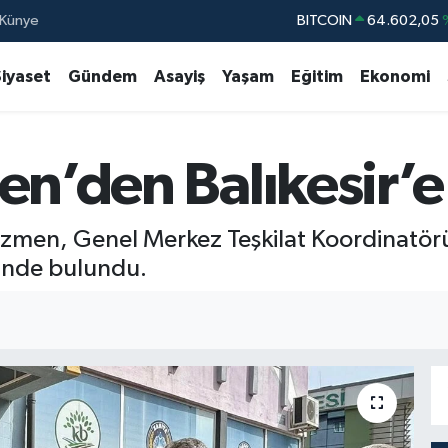
Künye
DOLAR
47,6006
EURO
55,0250
Siyaset
Gündem
Asayiş
Yaşam
Eğitim
Ekonomi
STERLİN
64,2398
GRAM ALTIN
6513.94
en’den Balıkesir’
BİST100
13.76
BITCOIN
64.602,05
Özmen, Genel Merkez Teşkilat Koordinatörü 
etinde bulundu.