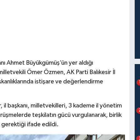
anı Ahmet Büyükgümüş’ün yer aldığı
illetvekili Ömer Özmen, AK Parti Balıkesir İl
aşkanlıklarında istişare ve değerlendirme
il başkanı, milletvekilleri, 3 kademe il yönetim
Görüşmelerde teşkilatın gücü vurgulanarak, birlik
 gerektiği ifade edildi.