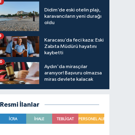
8
Didim’de eski otelin plajı,
karavancıların yeni durağı
oldu
9
Karacasu’da feci kaza: Eski
Zabıta Müdürü hayatını
kaybetti
10
Aydın'da mirasçılar
aranıyor! Başvuru olmazsa
miras devlete kalacak
Resmi İlanlar