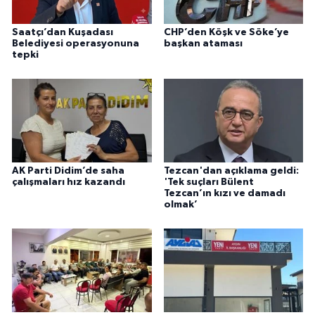
Saatçı’dan Kuşadası
CHP’den Köşk ve Söke’ye
Belediyesi operasyonuna
başkan ataması
tepki
AK Parti Didim’de saha
Tezcan'dan açıklama geldi:
çalışmaları hız kazandı
'Tek suçları Bülent
Tezcan’ın kızı ve damadı
olmak’