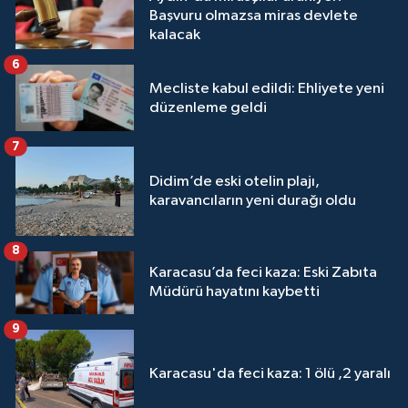
Başvuru olmazsa miras devlete
kalacak
6
Mecliste kabul edildi: Ehliyete yeni
düzenleme geldi
7
Didim’de eski otelin plajı,
karavancıların yeni durağı oldu
8
Karacasu’da feci kaza: Eski Zabıta
Müdürü hayatını kaybetti
9
Karacasu'da feci kaza: 1 ölü ,2 yaralı