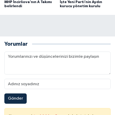
MHP İncirliova’nın A Takımı
İşte Yeni Parti’nin Aydın
belirlendi
kurucu yönetim kurulu
Yorumlar
Gönder