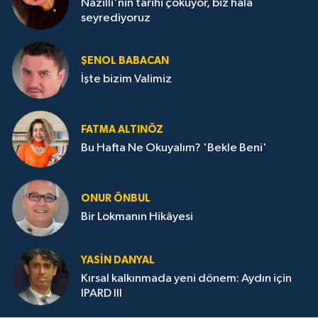
Nazilli'nin tarihi çöküyor, biz hala
seyrediyoruz
ŞENOL BABACAN
İşte bizim Valimiz
FATMA ALTINÖZ
Bu Hafta Ne Okuyalım? 'Bekle Beni'
ONUR ÖNBUL
Bir Lokmanın Hikâyesi
YASIN DANYAL
Kırsal kalkınmada yeni dönem: Aydın için
IPARD III