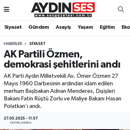
Asayiş
Aydın Nöbetçi Eczaneler
Siyaset
Gündem
Asayiş
Yaşam
Eğitim
Ek
Gündem
Aydın Hava Durumu
HABERLER
SIYASET
Siyaset
Aydin Namaz Vakitleri
AK Partili Özmen,
demokrasi şehitlerini andı
Ekonomi
Aydın Trafik Yoğunluk Haritası
AK Parti Aydın Milletvekili Av. Ömer Özmen 27
Yaşam
Süper Lig Puan Durumu ve Fikstür
Mayıs 1960 Darbesinin ardından idam edilen
merhum Başbakan Adnan Menderes, Dışişleri
Eğitim
Tüm Manşetler
Bakanı Fatin Rüştü Zorlu ve Maliye Bakanı Hasan
Polatkan’ı andı.
Kültür Sanat
Son Dakika Haberleri
27.05.2025 - 11:57
YAYINLANMA
Spor
Haber Arşivi