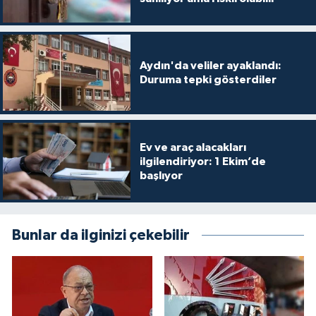
Aydın'da veliler ayaklandı:
Duruma tepki gösterdiler
Ev ve araç alacakları
ilgilendiriyor: 1 Ekim’de
başlıyor
Bunlar da ilginizi çekebilir