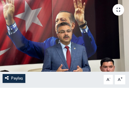
Paylaş
-
+
A
A