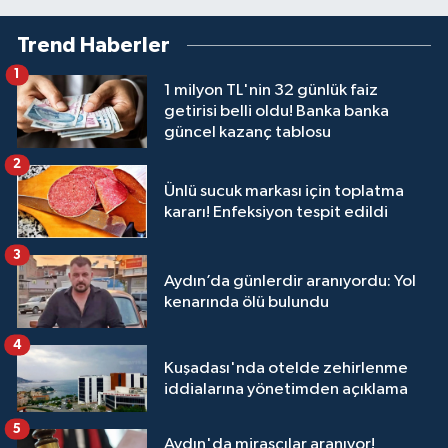
Trend Haberler
1
1 milyon TL'nin 32 günlük faiz
getirisi belli oldu! Banka banka
güncel kazanç tablosu
2
Ünlü sucuk markası için toplatma
kararı! Enfeksiyon tespit edildi
3
Aydın’da günlerdir aranıyordu: Yol
kenarında ölü bulundu
4
Kuşadası'nda otelde zehirlenme
iddialarına yönetimden açıklama
5
Aydın'da mirasçılar aranıyor!